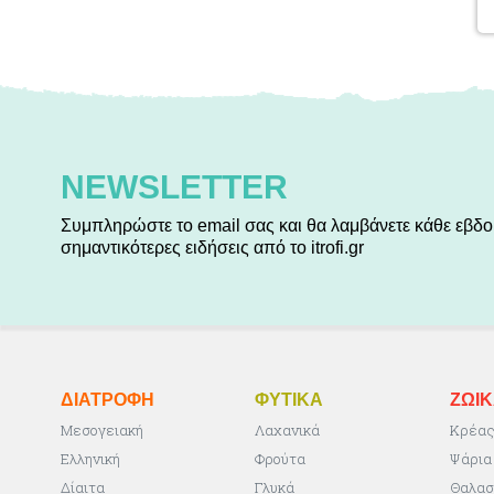
NEWSLETTER
Συμπληρώστε το email σας και θα λαμβάνετε κάθε εβδο
σημαντικότερες ειδήσεις από το itrofi.gr
ΔΙΑΤΡΟΦΗ
ΦΥΤΙΚA
ΖΩΙ
Μεσογειακή
Λαχανικά
Κρέα
Ελληνική
Φρούτα
Ψάρια
Δίαιτα
Γλυκά
Θαλασ