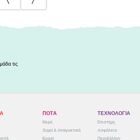
μάδα τις
ΚA
ΠΟΤA
ΤΕΧΝΟΛΟΓΙΑ
ς
Νερό
Επιστήμη
Χυμοί & Αναψυκτικά
Ασφάλεια
σινά
Κρασί
Περιβάλλον