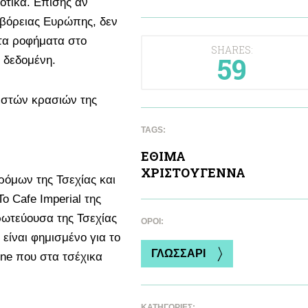
ιοτικά. Επίσης αν
ς βόρειας Ευρώπης, δεν
τα ροφήματα στο
SHARES:
59
 δεδομένη.
ζεστών κρασιών της
TAGS:
ΕΘΙΜΑ
ΧΡΙΣΤΟΥΓΕΝΝΑ
δρόμων της Τσεχίας και
Το Cafe Imperial της
ρωτεύουσα της Τσεχίας
ΌΡΟΙ:
είναι φημισμένο για το
ΓΛΩΣΣΑΡΙ
ene που στα τσέχικα
ΚΑΤΗΓΟΡΙΕΣ: