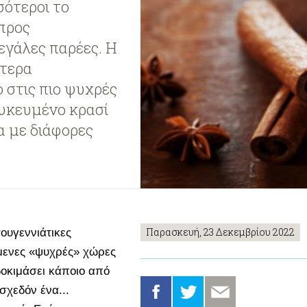
σότεροι το
προς
εγάλες παρέες. Η
ίτερα
 στις πιο ψυχρές
υκευμένο κρασί
α με διάφορες
Παρασκευή, 23 Δεκεμβρίου 2022
τουγεννιάτικες
όμενες «ψυχρές» χώρες
δοκιμάσει κάποιο από
σχεδόν ένα...