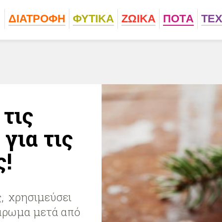
ΔΙΑΤΡΟΦΗ
ΦΥΤΙΚA
ΖΩΙΚA
ΠΟΤA
ΤΕ
 τις
για τις
ς!
ς, χρησιμεύσει
λάρωμα μετά από