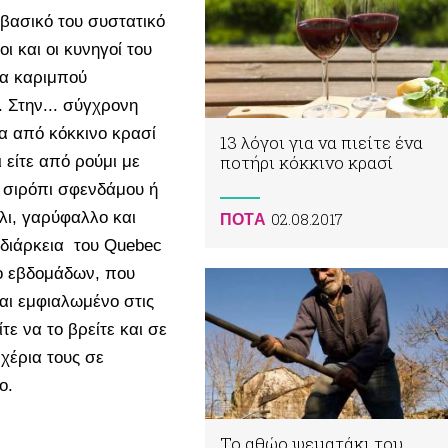
 βασικό του συστατικό
ι και οι κυνηγοί του
μα καριμπού
 Στην... σύγχρονη
μα από κόκκινο κρασί
13 λόγοι για να πιείτε ένα
ποτήρι κόκκινο κρασί
 είτε από ρούμι με
ι σιρόπι σφενδάμου ή
λι, γαρύφαλλο και
02.08.2017
ΠΟΤA
 διάρκεια του Quebec
υο εβδομάδων, που
αι εμφιαλωμένο στις
τε να το βρείτε και σε
χέρια τους σε
ο.
Το αθώο ψεματάκι του