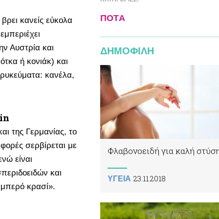
ΠΟΤA
 βρει κανείς εύκολα
 εμπεριέχει
ην Αυστρία και
ΔΗΜΟΦΙΛΗ
ότκα ή κονιάκ) και
ρυκεύματα: κανέλα,
in
και της Γερμανίας, το
 φορές σερβίρεται με
Φλαβονοειδή για καλή στύσ
ενώ είναι
σπεριδοειδών και
23.11.2018
ΥΓΕΙΑ
αμπερό κρασί».