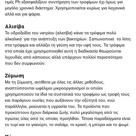
τιμές Ph εξασφαλίζουν συντήρηση των τροφίμων όχι όμως για
μεγάλο χρονικό διάστημα. Χρησιμοποιείται κυρίως για λαχανικά
αλλά και για ψάρια.
Αλισίβα
Το υδροξείδιο του νατρίου (αλισίβα) κάνει τα τρόφιμα πολύ
αλκαλικά για την ανάπτυξη των βακτηρίων. Σαπωνοποιεί τα λίπη
στα τρόφιμα και αλλάζει τη γεύση και την υφή τους. Τα τρόφιμα
στα οποία έχει χρησιμοποιηθεί αυτή η διαδικασία θεωρούνται
λιχουδιές από κάποιους αλλά υπάρχουν πολλοί περισσότεροι
που δεν συμφωνούν.
Ζύμωση
Με τη ζύμωση, αντίθετα με όλες τις άλλες μεθόδους,
αναπτύσσονται ωφέλιμοι μικροοργανισμοί οι οποίοι
χρησιμοποιούν τα ίδια τα συστατικά του τροφίμου ως τροφή τους
και παράγουν ουσίες που αυξάνουν την οξύτητά του, ενώ
παράλληλα, μειώνεται η υγρασία του. Τα προϊόντα που
προκύπτουν έχουν διάρκεια ζωής πολύ μεγαλύτερη από τις
πρώτες ύλες από τις οποίες προήλθαν. Τέτοια παραδείγματα είναι
το τυρί και το γιαούρτι, το σαλάμι, το κρασί, η μπύρα και το ψωμί.