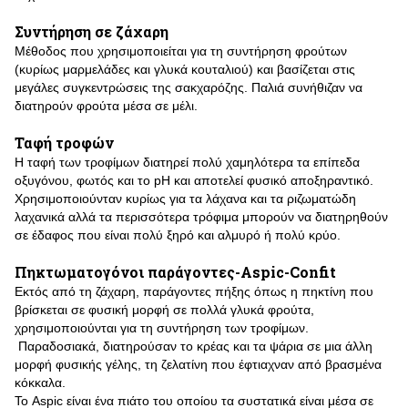
Συντήρηση σε ζάχαρη
Μέθοδος που χρησιμοποιείται για τη συντήρηση φρούτων
(κυρίως μαρμελάδες και γλυκά κουταλιού) και βασίζεται στις
μεγάλες συγκεντρώσεις της σακχαρόζης. Παλιά συνήθιζαν να
διατηρούν φρούτα μέσα σε μέλι.
Ταφή τροφών
Η ταφή των τροφίμων διατηρεί πολύ χαμηλότερα τα επίπεδα
οξυγόνου, φωτός και το pH και αποτελεί φυσικό αποξηραντικό.
Χρησιμοποιούνταν κυρίως για τα λάχανα και τα ριζωματώδη
λαχανικά αλλά τα περισσότερα τρόφιμα μπορούν να διατηρηθούν
σε έδαφος που είναι πολύ ξηρό και αλμυρό ή πολύ κρύο.
Πηκτωματογόνοι παράγοντες-Aspic-Confit
Εκτός από τη ζάχαρη, παράγοντες πήξης όπως η πηκτίνη που
βρίσκεται σε φυσική μορφή σε πολλά γλυκά φρούτα,
χρησιμοποιούνται για τη συντήρηση των τροφίμων.
Παραδοσιακά, διατηρούσαν το κρέας και τα ψάρια σε μια άλλη
μορφή φυσικής γέλης, τη ζελατίνη που έφτιαχναν από βρασμένα
κόκκαλα.
Το Aspic είναι ένα πιάτο του οποίου τα συστατικά είναι μέσα σε