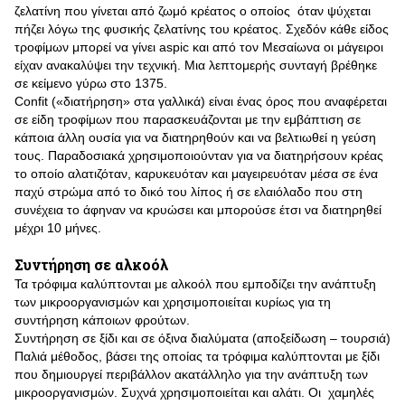
ζελατίνη που γίνεται από ζωμό κρέατος ο οποίος όταν ψύχεται
πήζει λόγω της φυσικής ζελατίνης του κρέατος. Σχεδόν κάθε είδος
τροφίμων μπορεί να γίνει aspic και από τον Μεσαίωνα οι μάγειροι
είχαν ανακαλύψει την τεχνική. Μια λεπτομερής συνταγή βρέθηκε
σε κείμενο γύρω στο 1375.
Confit («διατήρηση» στα γαλλικά) είναι ένας όρος που αναφέρεται
σε είδη τροφίμων που παρασκευάζονται με την εμβάπτιση σε
κάποια άλλη ουσία για να διατηρηθούν και να βελτιωθεί η γεύση
τους. Παραδοσιακά χρησιμοποιούνταν για να διατηρήσουν κρέας
το οποίο αλατιζόταν, καρυκευόταν και μαγειρευόταν μέσα σε ένα
παχύ στρώμα από το δικό του λίπος ή σε ελαιόλαδο που στη
συνέχεια το άφηναν να κρυώσει και μπορούσε έτσι να διατηρηθεί
μέχρι 10 μήνες.
Συντήρηση σε αλκοόλ
Τα τρόφιμα καλύπτονται με αλκοόλ που εμποδίζει την ανάπτυξη
των μικροοργανισμών και χρησιμοποιείται κυρίως για τη
συντήρηση κάποιων φρούτων.
Συντήρηση σε ξίδι και σε όξινα διαλύματα (αποξείδωση – τουρσιά)
Παλιά μέθοδος, βάσει της οποίας τα τρόφιμα καλύπτονται με ξίδι
που δημιουργεί περιβάλλον ακατάλληλο για την ανάπτυξη των
μικροοργανισμών. Συχνά χρησιμοποιείται και αλάτι. Οι χαμηλές