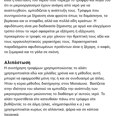
είναι η ελάττωση του νερού που περιέχει το τρόφιμο και λόγω του
ότι οι μικροοργανισμοί έχουν ανάγκη από νερό για να
αναπτυχθούν, εμποδίζεται η ανάπτυξη τους. Τρόφιμα που
συντηρούνται με ξήρανση είναι φρούτα όπως τα δαμάσκηνα, τα
βερίκοκα και οι σταφίδες αλλά και πολλά είδη κρεάτων. Η
αφυδάτωση είναι μια διαδικασία ξήρανσης με αργό και ελεγχόμενο
τρόπο όπου το νερό αφαιρείται με εξάτμιση ή εξάχνωση
προκειμένου οι τροφές να μην χάνουν την θρεπτική τους αξία και
τους οργανοληπτικούς χαρακτήρες τους. Χαρακτηριστικά
παραδείγματα αφυδατωμένων προϊόντων είναι η ζάχαρη, ο καφές,
τα ζυμαρικά και το γάλα σε σκόνη.
Αλιπάστωση
Η συντήρηση τροφίμων χρησιμοποιώντας το αλάτι
χρησιμοποιείται εδώ και χιλιάδες χρόνια και η μέθοδος αυτή
μπορεί να εφαρμοσθεί μόνη της ή και σε συνδυασμό με άλλες.
Ήταν η κύρια μέθοδος διατήρησης στον Μεσαίωνα. Βασίζεται
στην ιδιότητα του αλατιού να εμποδίζει την ανάπτυξη των
μικροοργανισμών μειώνοντας το διαθέσιμο γι’ αυτούς νερό. Το
αλάτι προστίθεται είτε κατευθείαν πάνω στο τρόφιμο είτε
βυθίζοντάς το σε άλμη (ελιές, κληματόφυλλα κ.α.) και
χρησιμοποιείται κυρίως σε αλλαντικά, ψάρια και σε κάποια
λαχανικά.