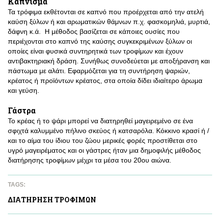
Κάπνισμα
Τα τρόφιμα εκθέτονται σε καπνό που προέρχεται από την ατελή
καύση ξύλων ή και αρωματικών θάμνων π.χ. φασκομηλιά, μυρτιά,
δάφνη κ.ά. Η μέθοδος βασίζεται σε κάποιες ουσίες που
περιέχονται στο καπνό της καύσης συγκεκριμένων ξύλων οι
οποίες είναι φυσικά συντηρητικά των τροφίμων και έχουν
αντιβακτηριακή δράση. Συνήθως συνοδεύεται με αποξήρανση και
πάστωμα με αλάτι. Εφαρμόζεται για τη συντήρηση ψαριών,
κρέατος ή προϊόντων κρέατος, στα οποία δίδει ιδιαίτερο άρωμα
και γεύση.
Γάστρα
Το κρέας ή το ψάρι μπορεί να διατηρηθεί μαγειρεμένο σε ένα
σφιχτά καλυμμένο πήλινο σκεύος ή κατσαρόλα. Κόκκινο κρασί ή /
και το αίμα του ίδιου του ζώου μερικές φορές προστίθεται στο
υγρό μαγειρέματος και οι γάστρες ήταν μια δημοφιλής μέθοδος
διατήρησης τροφίμων μέχρι τα μέσα του 20ου αιώνα.
TAGS:
ΔΙΑΤΗΡΗΣΗ ΤΡΟΦΙΜΩΝ