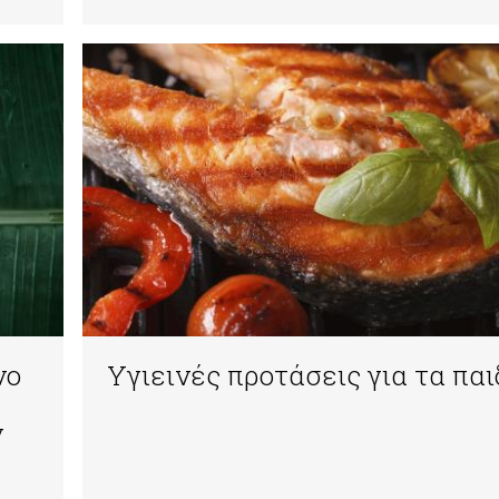
νο
Υγιεινές προτάσεις για τα παι
ν