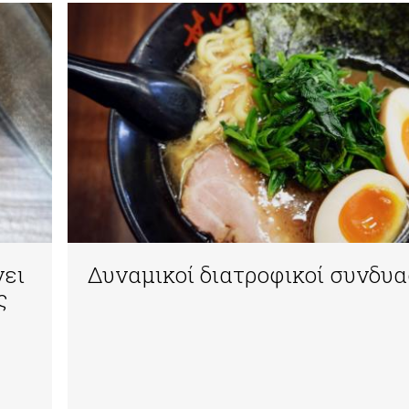
νει
Δυναμικοί διατροφικοί συνδυα
ς