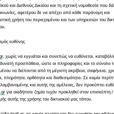
ού και Διεθνούς Δικαίου και τη σχετική νομοθεσία που διέ
οινωνίες, αφετέρου δε να απέχει από κάθε παράνομη και
στική χρήση του περιεχομένου και των υπηρεσιών του δικ
που.
σμός ευθύνης
gr
, χωρίς να εγγυάται και συνεπώς να ευθύνεται, καταβάλλ
 δυνατή προσπάθεια, ώστε οι πληροφορίες και το σύνολο τ
μένου να διέπονται από τη μέγιστη ακρίβεια, σαφήνεια, χρ
α, πληρότητα, ορθότητα και διαθεσιμότητα. Σε καμία περί
λαμβανομένης και αυτής της αμέλειας, δεν προκύπτει ευθ
i.gr
για οιαδήποτε ζημία τυχόν προκληθεί στον επισκέπτη /
μής αυτής της χρήσης του δικτυακού μας τόπου.
ελίδα
itrofi.gr
, σε καμία περίπτωση δεν εγγυάται την αδιάκ