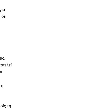
για
 ότι
ις,
οτελεί
ι
 η
ρίς τη