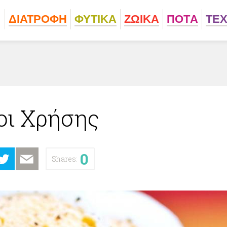
ΔΙΑΤΡΟΦΗ
ΦΥΤΙΚA
ΖΩΙΚA
ΠΟΤA
ΤΕ
οι Χρήσης
0
Shares: