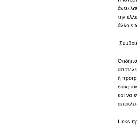
άνευ λα
την έλλε
άλλο si
Συμβου
Οτιδήπο
αποτελε
ή προτρ
διακριτ
και να 
αποκλει
Links π