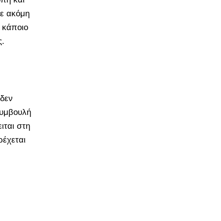
τε ακόμη
α κάποιο
ς.
 δεν
συμβουλή
ιται στη
ρέχεται