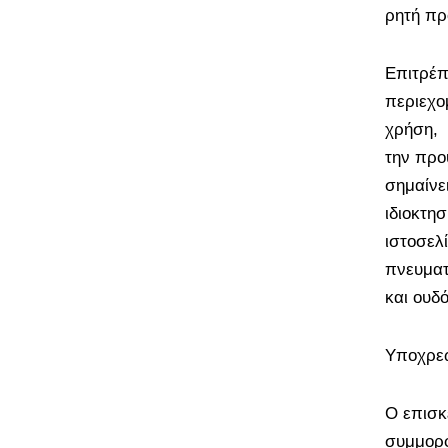
ρητή πρ
Επιτρέπ
περιεχο
χρήση, 
την προ
σημαίνε
ιδιοκτησ
ιστοσελ
πνευματ
και ουδ
Υποχρεώ
Ο επισκ
συμμορφώ