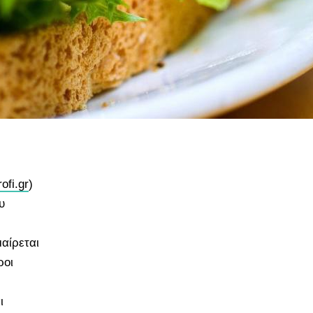
ofi.gr
)
υ
αίρεται
ροι
ι