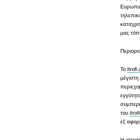
Ευρωπαϊκ
τηλεπικ
καταχρη
μας τό
Περιορι
Το
itrofi.
μέγιστη
περιεχο
εγγύτητ
συμπερι
τoυ
itrof
εξ αφορ
Η ιστοσ