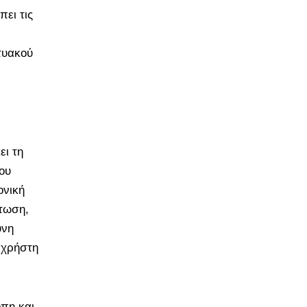
πει τις
τυακού
ει τη
ου
ονική
πτωση,
ύνη
 χρήστη
οπη και