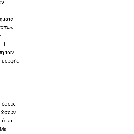
ων
λήματα
 τόπων
ν
 Η
ση των
ε μορφής
ε όσους
ηρώσουν
κά και
 Με