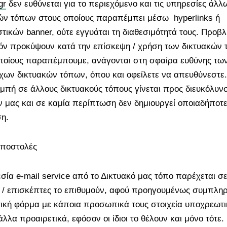
gr
δεν ευθύνεται για το περιεχόμενο και τις υπηρεσίες άλλ
ών τόπων στους οποίους παραπέμπει μέσω hyperlinks ή
στικών banner, ούτε εγγυάται τη διαθεσιμότητά τους. Προβ
όν προκύψουν κατά την επίσκεψη / χρήση των δικτυακών
ποίους παραπέμπουμε, ανάγονται στη σφαίρα ευθύνης τω
ιχων δικτυακών τόπων, όπου και οφείλετε να απευθύνεστε.
πή σε άλλους δικτυακούς τόπους γίνεται προς διευκόλυν
 μας και σε καμία περίπτωση δεν δημιουργεί οποιαδήποτ
η.
αποστολές
σία e-mail service από το Δικτυακό μας τόπο παρέχεται σ
 / επισκέπτες το επιθυμούν, αφού προηγουμένως συμπλ
τική φόρμα με κάποια προσωπικά τους στοιχεία υποχρεωτι
λλα προαιρετικά, εφόσον οι ίδιοι το θέλουν και μόνο τότε.