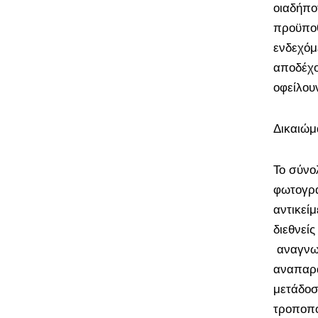
οιαδήπο
προϋποθ
ενδεχόμ
αποδέχο
οφείλου
Δικαιώμ
Το σύνο
φωτογρα
αντικείμ
διεθνείς
αναγνωρ
αναπαρα
μετάδοσ
τροποπο