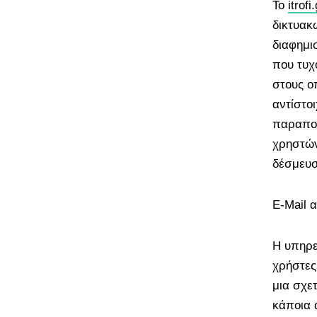
Το
itrofi.
δικτυακ
διαφημι
που τυχ
στους ο
αντίστο
παραπομ
χρηστών
δέσμευσ
E-Mail 
H υπηρε
χρήστες
μια σχε
κάποια ά