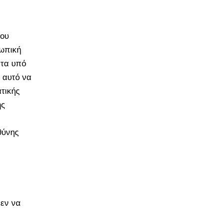
του
ωπική
ντα υπό
 αυτό να
τικής
ης
θύνης
μεν να