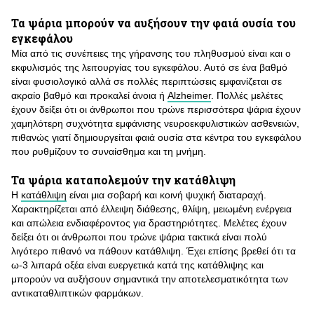
Τα ψάρια μπορούν να αυξήσουν την φαιά ουσία του
εγκεφάλου
Μία από τις συνέπειες της γήρανσης του πληθυσμού είναι και ο
εκφυλισμός της λειτουργίας του εγκεφάλου. Αυτό σε ένα βαθμό
είναι φυσιολογικό αλλά σε πολλές περιπτώσεις εμφανίζεται σε
ακραίο βαθμό και προκαλεί άνοια ή
Alzheimer
. Πολλές μελέτες
έχουν δείξει ότι οι άνθρωποι που τρώνε περισσότερα ψάρια έχουν
χαμηλότερη συχνότητα εμφάνισης νευροεκφυλιστικών ασθενειών,
πιθανώς γιατί δημιουργείται φαιά ουσία στα κέντρα του εγκεφάλου
που ρυθμίζουν το συναίσθημα και τη μνήμη.
Τα ψάρια καταπολεμούν την κατάθλιψη
Η
κατάθλιψη
είναι μια σοβαρή και κοινή ψυχική διαταραχή.
Χαρακτηρίζεται από έλλειψη διάθεσης, θλίψη, μειωμένη ενέργεια
και απώλεια ενδιαφέροντος για δραστηριότητες. Μελέτες έχουν
δείξει ότι οι άνθρωποι που τρώνε ψάρια τακτικά είναι πολύ
λιγότερο πιθανό να πάθουν κατάθλιψη. Έχει επίσης βρεθεί ότι τα
ω-3 λιπαρά οξέα είναι ευεργετικά κατά της κατάθλιψης και
μπορούν να αυξήσουν σημαντικά την αποτελεσματικότητα των
αντικαταθλιπτικών φαρμάκων.