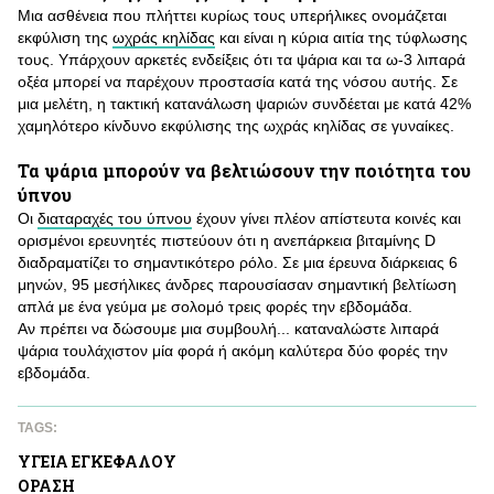
Μια ασθένεια που πλήττει κυρίως τους υπερήλικες ονομάζεται
εκφύλιση της
ωχράς κηλίδας
και είναι η κύρια αιτία της τύφλωσης
τους. Υπάρχουν αρκετές ενδείξεις ότι τα ψάρια και τα ω-3 λιπαρά
οξέα μπορεί να παρέχουν προστασία κατά της νόσου αυτής. Σε
μια μελέτη, η τακτική κατανάλωση ψαριών συνδέεται με κατά 42%
χαμηλότερο κίνδυνο εκφύλισης της ωχράς κηλίδας σε γυναίκες.
Τα ψάρια μπορούν να βελτιώσουν την ποιότητα του
ύπνου
Οι
διαταραχές του ύπνου
έχουν γίνει πλέον απίστευτα κοινές και
ορισμένοι ερευνητές πιστεύουν ότι η ανεπάρκεια βιταμίνης D
διαδραματίζει το σημαντικότερο ρόλο. Σε μια έρευνα διάρκειας 6
μηνών, 95 μεσήλικες άνδρες παρουσίασαν σημαντική βελτίωση
απλά με ένα γεύμα με σολομό τρεις φορές την εβδομάδα.
Αν πρέπει να δώσουμε μια συμβουλή... καταναλώστε λιπαρά
ψάρια τουλάχιστον μία φορά ή ακόμη καλύτερα δύο φορές την
εβδομάδα.
TAGS:
ΥΓΕΙΑ ΕΓΚΕΦAΛΟΥ
ΟΡΑΣΗ