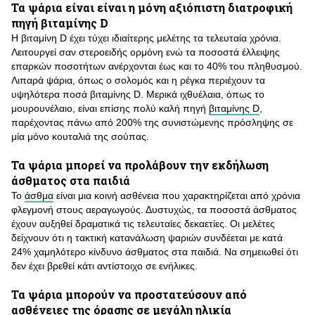
Τα ψάρια είναι είναι η μόνη αξιόπιστη διατροφική
πηγή βιταμίνης D
Η βιταμίνη D έχει τύχει ιδιαίτερης μελέτης τα τελευταία χρόνια.
Λειτουργεί σαν στεροειδής ορμόνη ενώ τα ποσοστά έλλειψης
επαρκών ποσοτήτων ανέρχονται έως και το 40% του πληθυσμού.
Λιπαρά ψάρια, όπως ο σολομός και η ρέγκα περιέχουν τα
υψηλότερα ποσά βιταμίνης D. Μερικά ιχθυέλαια, όπως το
μουρουνέλαιο, είναι επίσης πολύ καλή πηγή
βιταμίνης D
,
παρέχοντας πάνω από 200% της συνιστώμενης πρόσληψης σε
μία μόνο κουταλιά της σούπας.
Τα ψάρια μπορεί να προλάβουν την εκδήλωση
άσθματος στα παιδιά
Το
άσθμα
είναι μια κοινή ασθένεια που χαρακτηρίζεται από χρόνια
φλεγμονή στους αεραγωγούς. Δυστυχώς, τα ποσοστά άσθματος
έχουν αυξηθεί δραματικά τις τελευταίες δεκαετίες. Οι μελέτες
δείχνουν ότι η τακτική κατανάλωση ψαριών συνδέεται με κατά
24% χαμηλότερο κίνδυνο άσθματος στα παιδιά. Να σημειωθεί ότι
δεν έχει βρεθεί κάτι αντίστοιχο σε ενήλικες.
Τα ψάρια μπορούν να προστατεύσουν από
ασθένειες της όρασης σε μεγάλη ηλικία