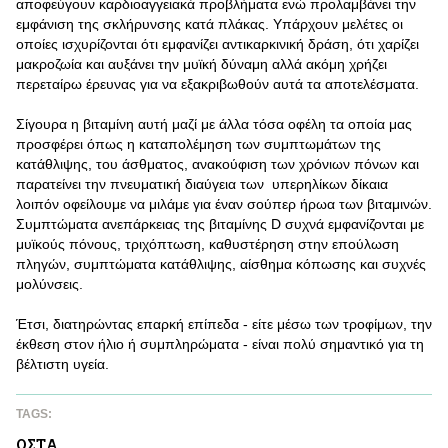
αποφεύγουν καρδιοαγγειακά προβλήματα ενώ προλαμβάνει την
εμφάνιση της σκλήρυνσης κατά πλάκας. Υπάρχουν μελέτες οι
οποίες ισχυρίζονται ότι εμφανίζει αντικαρκινική δράση, ότι χαρίζει
μακροζωία και αυξάνει την μυϊκή δύναμη αλλά ακόμη χρήζει
περεταίρω έρευνας για να εξακριβωθούν αυτά τα αποτελέσματα.
Σίγουρα η βιταμίνη αυτή μαζί με άλλα τόσα οφέλη τα οποία μας
προσφέρει όπως η καταπολέμηση των συμπτωμάτων της
κατάθλιψης, του άσθματος, ανακούφιση των χρόνιων πόνων και
παρατείνει την πνευματική διαύγεια των υπερηλίκων δίκαια
λοιπόν οφείλουμε να μιλάμε για έναν σούπερ ήρωα των βιταμινών.
Συμπτώματα ανεπάρκειας της βιταμίνης D συχνά εμφανίζονται με
μυϊκούς πόνους, τριχόπτωση, καθυστέρηση στην επούλωση
πληγών, συμπτώματα κατάθλιψης, αίσθημα κόπωσης και συχνές
μολύνσεις.
Έτσι, διατηρώντας επαρκή επίπεδα - είτε μέσω των τροφίμων, την
έκθεση στον ήλιο ή συμπληρώματα - είναι πολύ σημαντικό για τη
βέλτιστη υγεία.
TAGS:
ΟΣΤA