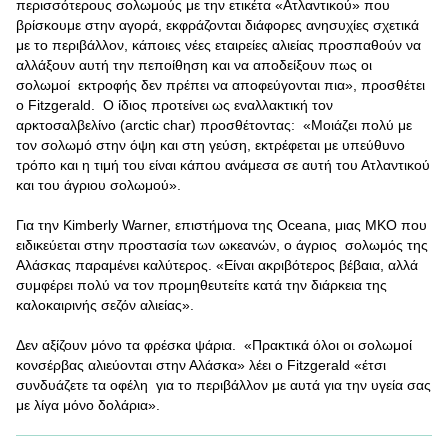
περισσότερους σολωμούς με την ετικέτα «Ατλαντικού» που
βρίσκουμε στην αγορά, εκφράζονται διάφορες ανησυχίες σχετικά
με το περιβάλλον, κάποιες νέες εταιρείες αλιείας προσπαθούν να
αλλάξουν αυτή την πεποίθηση και να αποδείξουν πως οι
σολωμοί εκτροφής δεν πρέπει να αποφεύγονται πια», προσθέτει
ο Fitzgerald. O ίδιος προτείνει ως εναλλακτική τον
αρκτοσαλβελίνο (arctic char) προσθέτοντας: «Μοιάζει πολύ με
τον σολωμό στην όψη και στη γεύση, εκτρέφεται με υπεύθυνο
τρόπο και η τιμή του είναι κάπου ανάμεσα σε αυτή του Ατλαντικού
και του άγριου σολωμού».
Για την Kimberly Warner, επιστήμονα της Oceana, μιας ΜΚΟ που
ειδικεύεται στην προστασία των ωκεανών, ο άγριος σολωμός της
Αλάσκας παραμένει καλύτερος. «Είναι ακριβότερος βέβαια, αλλά
συμφέρει πολύ να τον προμηθευτείτε κατά την διάρκεια της
καλοκαιρινής σεζόν αλιείας».
Δεν αξίζουν μόνο τα φρέσκα ψάρια. «Πρακτικά όλοι οι σολωμοί
κονσέρβας αλιεύονται στην Αλάσκα» λέει ο Fitzgerald «έτσι
συνδυάζετε τα οφέλη για το περιβάλλον με αυτά για την υγεία σας
με λίγα μόνο δολάρια».