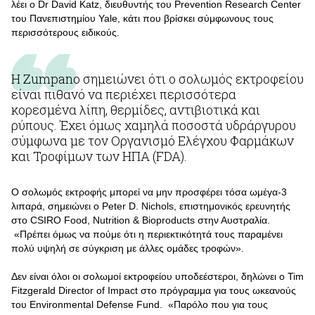
λέει ο Dr David Katz, διευθυντής του Prevention Research Center
του Πανεπιστημίου Yale, κάτι που βρίσκει σύμφωνους τους
περισσότερους ειδικούς.
Η Zumpano σημειώνει ότι ο σολωμός εκτροφείου
είναι πιθανό να περιέχει περισσότερα
κορεσμένα λίπη, θερμίδες, αντιβιοτικά και
ρύπους. Έχει όμως χαμηλά ποσοστά υδράργυρου
σύμφωνα με τον Οργανισμό Ελέγχου Φαρμάκων
και Τροφίμων των ΗΠΑ (FDA).
O σολωμός εκτροφής μπορεί να μην προσφέρει τόσα ωμέγα-3
λιπαρά, σημειώνει ο Peter D. Nichols, επιστημονικός ερευνητής
στο CSIRO Food, Nutrition & Bioproducts στην Αυστραλία.
«Πρέπει όμως να πούμε ότι η περιεκτικότητά τους παραμένει
πολύ υψηλή σε σύγκριση με άλλες ομάδες τροφών».
Δεν είναι όλοι οι σολωμοί εκτροφείου υποδεέστεροι, δηλώνει ο Tim
Fitzgerald Director of Impact στο πρόγραμμα για τους ωκεανούς
του Environmental Defense Fund. «Παρόλο που για τους