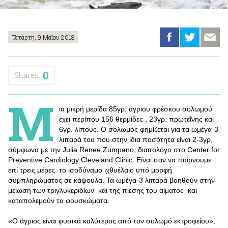
Τετάρτη, 9 Μαΐου 2018
0
Shares:
Μ
ια μικρή μερίδα 85γρ. άγριου φρέσκου σολωμού
έχει περίπου 156 θερμίδες , 23γρ. πρωτεΐνης και
6γρ. λίπους. Ο σολωμός φημίζεται για τα ωμέγα-3
λιπαρά του που στην ίδια ποσότητα είναι 2-3γρ,
σύμφωνα με την Julia Renee Zumpano, διαιτολόγο στο Center for
Preventive Cardiology Cleveland Clinic. Είναι σαν να παίρνουμε
επί τρεις μέρες το ισοδύναμο ιχθυέλαιο υπό μορφή
συμπληρώματος σε κάψουλα. Τα ωμέγα-3 λιπαρά βοηθούν στην
μείωση των τριγλυκεριδίων και της πίεσης του αίματος και
καταπολεμούν τα φουσκώματα.
«Ο άγριος είναι φυσικά καλύτερος από τον σολωμό εκτροφείου»,