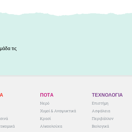
μάδα τις
ΚA
ΠΟΤA
ΤΕΧΝΟΛΟΓΙΑ
ς
Νερό
Επιστήμη
Χυμοί & Αναψυκτικά
Ασφάλεια
σινά
Κρασί
Περιβάλλον
τοκομικά
Αλκοολούχα
Βιολογικά