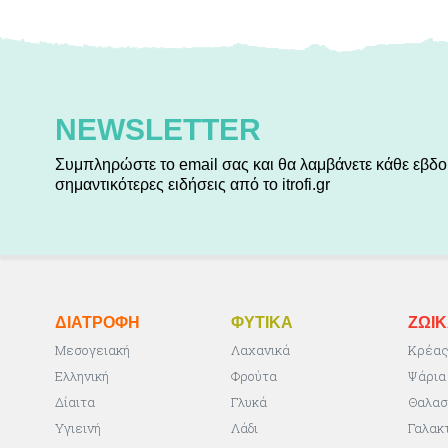
NEWSLETTER
Συμπληρώστε το email σας και θα λαμβάνετε κάθε εβδο
σημαντικότερες ειδήσεις από το itrofi.gr
ΔΙΑΤΡΟΦΗ
ΦΥΤΙΚA
ΖΩΙ
Μεσογειακή
Λαχανικά
Κρέα
Ελληνική
Φρούτα
Ψάρια
Δίαιτα
Γλυκά
Θαλασ
Υγιεινή
Λάδι
Γαλακ