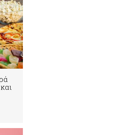
αρά
 και