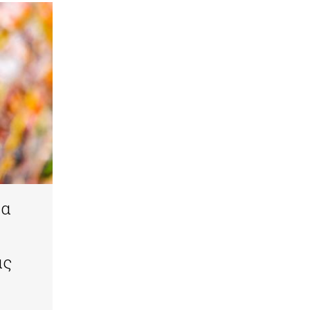
τα
ας