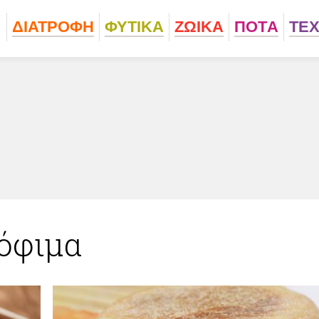
ΔΙΑΤΡΟΦΗ
ΦΥΤΙΚA
ΖΩΙΚA
ΠΟΤA
ΤΕ
όφιμα