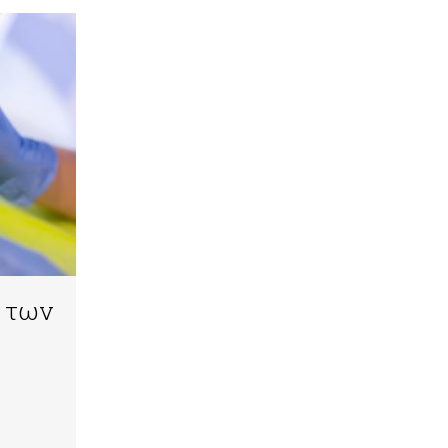
ν των