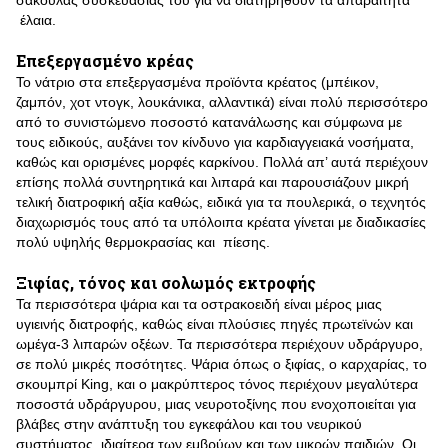
σακούλας συσκευασίας του για να διατηρηθούν τα απαραίτητα
έλαια.
Επεξεργασμένο κρέας
Το νάτριο στα επεξεργασμένα προϊόντα κρέατος (μπέικον,
ζαμπόν, χοτ ντογκ, λουκάνικα, αλλαντικά) είναι πολύ περισσότερο
από το συνιστώμενο ποσοστό κατανάλωσης και σύμφωνα με
τους ειδικούς, αυξάνει τον κίνδυνο για καρδιαγγειακά νοσήματα,
καθώς και ορισμένες μορφές καρκίνου. Πολλά απ’ αυτά περιέχουν
επίσης πολλά συντηρητικά και λιπαρά και παρουσιάζουν μικρή
τελική διατροφική αξία καθώς, ειδικά για τα πουλερικά, ο τεχνητός
διαχωρισμός τους από τα υπόλοιπα κρέατα γίνεται με διαδικασίες
πολύ υψηλής θερμοκρασίας και πίεσης.
Ξιφίας, τόνος και σολωμός εκτροφής
Τα περισσότερα ψάρια και τα οστρακοειδή είναι μέρος μιας
υγιεινής διατροφής, καθώς είναι πλούσιες πηγές πρωτεϊνών και
ωμέγα-3 λιπαρών οξέων. Τα περισσότερα περιέχουν υδράργυρο,
σε πολύ μικρές ποσότητες. Ψάρια όπως ο ξιφίας, ο καρχαρίας, το
σκουμπρί King, και ο μακρύπτερος τόνος περιέχουν μεγαλύτερα
ποσοστά υδράργυρου, μιας νευροτοξίνης που ενοχοποιείται για
βλάβες στην ανάπτυξη του εγκεφάλου και του νευρικού
συστήματος, ιδιαίτερα των εμβρύων και των μικρών παιδιών. Οι