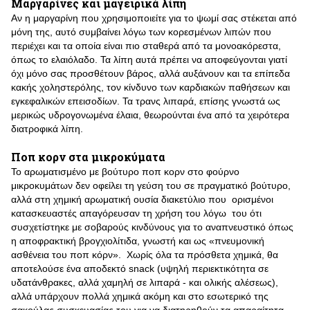
Μαργαρίνες και μαγειρικά λίπη
Αν η μαργαρίνη που χρησιμοποιείτε για το ψωμί σας στέκεται από
μόνη της, αυτό συμβαίνει λόγω των κορεσμένων λιπών που
περιέχει και τα οποία είναι πιο σταθερά από τα μονοακόρεστα,
όπως το ελαιόλαδο. Τα λίπη αυτά πρέπει να αποφεύγονται γιατί
όχι μόνο σας προσθέτουν βάρος, αλλά αυξάνουν και τα επίπεδα
κακής χοληστερόλης, τον κίνδυνο των καρδιακών παθήσεων και
εγκεφαλικών επεισοδίων. Τα τρανς λιπαρά, επίσης γνωστά ως
μερικώς υδρογονωμένα έλαια, θεωρούνται ένα από τα χειρότερα
διατροφικά λίπη.
Ποπ κορν στα μικροκύματα
Το αρωματισμένο με βούτυρο ποπ κορν στο φούρνο
μικροκυμάτων δεν οφείλει τη γεύση του σε πραγματικό βούτυρο,
αλλά στη χημική αρωματική ουσία διακετύλιο που ορισμένοι
κατασκευαστές απαγόρευσαν τη χρήση του λόγω του ότι
συσχετίστηκε με σοβαρούς κινδύνους για το αναπνευστικό όπως
η αποφρακτική βρογχιολίτιδα, γνωστή και ως «πνευμονική
ασθένεια του ποπ κόρν». Χωρίς όλα τα πρόσθετα χημικά, θα
αποτελούσε ένα αποδεκτό snack (υψηλή περιεκτικότητα σε
υδατάνθρακες, αλλά χαμηλή σε λιπαρά - και ολικής αλέσεως),
αλλά υπάρχουν πολλά χημικά ακόμη και στο εσωτερικό της