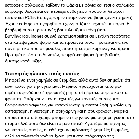
εκτροφείς σολωμού, ταΐζουν τα ψάρια με σόγια και έτσι ο σολωμός
εκτροφής θεωρείται ότι περιέχει ανθυγιεινά ποσοστά λιπαρών
οξέων και PCBs (απαγορευμένα καρκινογόνα βιομηχανικά χημικά).
Έχουν επίσης κατηγορηθεί ότι χρωματίζουν τεχνητά τα ψάρια. Η
βλαβερή ουσία τριτοταγής βουτυλουδροκινόνη (tert-
Butylhydroquinone) συχνά χρησιμοποιείται σε μεγάλη ποσότητα
στα κατεψυγμένα ψάρια και τα προϊόντα τους. Πρόκειται για ένα
συντηρητικό που σε μεγάλες ποσότητες έχει καρκινογόνα δράση.
Προτιμάτε, όσο το δυνατόν, τα φρέσκα ψάρια ή τα βαθειάς
άμεσης κατάψυξης.
Τεχνητές γλυκαντικές ουσίες
Μπορεί να είναι χαμηλές σε θερμίδες, αλλά αυτό δεν σημαίνει ότι
είναι καλές για την υγεία μας. Μερικές προέρχονται από μέλι,
σιρόπι σφενδάμου ή φρουκτόζη (η οποία βρίσκεται φυσικά στα
φρούτα). Υπάρχουν πέντε τεχνητές γλυκαντικές ουσίες που
θεωρούνται ασφαλείς για κατανάλωση: η ακεσουλφάμη καλίου, η
ασπαρτάμη, η νεοτάμη, η σακχαρίνη και η σουκραλόζη. Μερικά
υποκατάστατα ζάχαρης μπορεί να αφήνουν μια άσχημη γεύση στο
στόμα αλλά αυτό δεν είναι το μόνο κακό. Αγαπάμε τις τεχνητές
γλυκαντικές ουσίες, επειδή έχουν μηδενικές ή χαμηλές θερμίδες,
αλλά τα τελευταία χρόνια έχουν μπει στο στόχαστρο της