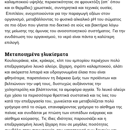
καλαμποκιού υψηλής περιεκτικότητας σε φρουκτόζη (απ΄ όπου
και οι θερμίδες) χρωστικές, συντηρητικά και τεχνικές ουσίες.
Επιπλέον, ενοχοποιούνται για την παραγωγή οξέων στον
οργανισμό, μεταβάλλοντας το φυσικά αλκαλικό pH του σώματος
σε πιο όξινο που γίνεται πιο δεκτικό σε ιούς και βακτήρια λόγω
της μείωσης της άμυνας του ανοσοποιητικού συστήματος. Για την
ενυδάτωση του οργανισμού, το νερό είναι πάντα η καλύτερη
επιλογή.
Μεταποιημένα γλυκίσματα
Κουλουράκια, κέικ, κράκερς, κλπ του εμπορίου περιέχουν πολύ
επεξεργασμένο λευκό αλεύρι, ζάχαρη, σιρόπι καλαμποκιού, αλάτι
και ακόρεστα λιπαρά και υδρογονωμένα έλαια που είναι
φθηνότερα, παρατείνουν τη διάρκεια ζωής των προϊόντων και
βελτιώνουν την υφή τους, δυστυχώς αυξάνοντας την
χοληστερόλη και βλάπτοντας τα αιμοφόρα αγγεία. Το λευκό αλεύρι
έχει χάσει τα περισσότερα θρεπτικά συστατικά και τις ίνες του
κατά την επεξεργασία του, χωνεύεται και μεταβολίζεται πολύ
γρήγορα από το σώμα, επαναφέροντας γρήγορα το αίσθημα της
πείνας και συνδέεται με πτώση των επιπέδων ενέργειας και
αίσθημα κούρασης. Τις ίδιες ιδιότητες παρουσιάζει και η
επεξεργασμένη λευκή ζάχαρη που σε μεγάλες ποσότητες