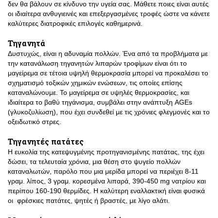
δεν θα βάλουν σε κίνδυνο την υγεία σας. Μάθετε ποιες είναι αυτές
οι ιδιαίτερα ανθυγιεινές και επεξεργασμένες τροφές ώστε να κάνετε
καλύτερες διατροφικές επιλογές καθημερινά.
Τηγανητά
Δυστυχώς, είναι η αδυναμία πολλών. Ένα από τα προβλήματα με
την κατανάλωση τηγανητών λιπαρών τροφίμων είναι ότι το
μαγείρεμα σε τέτοια υψηλή θερμοκρασία μπορεί να προκαλέσει το
σχηματισμό τοξικών χημικών ενώσεων, τις οποίες επίσης
καταναλώνουμε. Το μαγείρεμα σε υψηλές θερμοκρασίες, και
ιδιαίτερα το βαθύ τηγάνισμα, συμβάλει στην ανάπτυξη AGEs
(γλυκοζυλίωση), που έχει συνδεθεί με τις χρόνιες φλεγμονές και το
οξειδωτικό στρες.
Τηγανητές πατάτες
Η ευκολία της κατεψυγμένης προτηγανισμένης πατάτας, της έχει
δώσει, τα τελευταία χρόνια, μια θέση στο ψυγείο πολλών
καταναλωτών, παρόλο που μια μερίδα μπορεί να περιέχει 8-11
γραμ. λίπος, 3 γραμ. κορεσμένα λιπαρά, 390-450 mg νατρίου και
περίπου 160-190 θερμίδες. Η καλύτερη εναλλακτική είναι φυσικά
οι φρέσκιες πατάτες, ψητές ή βραστές, με λίγο αλάτι.