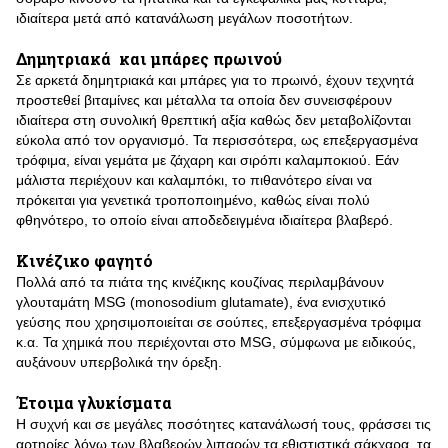
ιδιαίτερα μετά από κατανάλωση μεγάλων ποσοτήτων.
Δημητριακά και μπάρες πρωινού
Σε αρκετά δημητριακά και μπάρες για το πρωινό, έχουν τεχνητά
προστεθεί βιταμίνες και μέταλλα τα οποία δεν συνεισφέρουν
ιδιαίτερα στη συνολική θρεπτική αξία καθώς δεν μεταβολίζονται
εύκολα από τον οργανισμό. Τα περισσότερα, ως επεξεργασμένα
τρόφιμα, είναι γεμάτα με ζάχαρη και σιρόπι καλαμποκιού. Εάν
μάλιστα περιέχουν και καλαμπόκι, το πιθανότερο είναι να
πρόκειται για γενετικά τροποποιημένο, καθώς είναι πολύ
φθηνότερο, το οποίο είναι αποδεδειγμένα ιδιαίτερα βλαβερό.
Κινέζικο φαγητό
Πολλά από τα πιάτα της κινέζικης κουζίνας περιλαμβάνουν
γλουταμάτη MSG (monosodium glutamate), ένα ενισχυτικό
γεύσης που χρησιμοποιείται σε σούπες, επεξεργασμένα τρόφιμα
κ.α. Τα χημικά που περιέχονται στο MSG, σύμφωνα με ειδικούς,
αυξάνουν υπερβολικά την όρεξη.
Έτοιμα γλυκίσματα
Η συχνή και σε μεγάλες ποσότητες κατανάλωσή τους, φράσσει τις
αρτηρίες λόγω των βλαβερών λιπαρών,τα εθιστιστικά σάκχαρα, τα