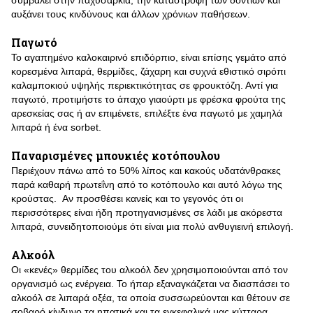
συμβάλει στην παχυσαρκία, την καταστροφή των δοντιών και
αυξάνει τους κινδύνους και άλλων χρόνιων παθήσεων.
Παγωτό
Το αγαπημένο καλοκαιρινό επιδόρπιο, είναι επίσης γεμάτο από
κορεσμένα λιπαρά, θερμίδες, ζάχαρη και συχνά εθιστικό σιρόπι
καλαμποκιού υψηλής περιεκτικότητας σε φρουκτόζη. Αντί για
παγωτό, προτιμήστε το άπαχο γιαούρτι με φρέσκα φρούτα της
αρεσκείας σας ή αν επιμένετε, επιλέξτε ένα παγωτό με χαμηλά
λιπαρά ή ένα sorbet.
Παναρισμένες μπουκιές κοτόπουλου
Περιέχουν πάνω από το 50% λίπος και κακούς υδατάνθρακες
παρά καθαρή πρωτεΐνη από το κοτόπουλο και αυτό λόγω της
κρούστας. Αν προσθέσει κανείς και το γεγονός ότι οι
περισσότερες είναι ήδη προτηγανισμένες σε λάδι με ακόρεστα
λιπαρά, συνειδητοποιούμε ότι είναι μια πολύ ανθυγιεινή επιλογή.
Αλκοόλ
Οι «κενές» θερμίδες του αλκοόλ δεν χρησιμοποιούνται από τον
οργανισμό ως ενέργεια. Το ήπαρ εξαναγκάζεται να διασπάσει το
αλκοόλ σε λιπαρά οξέα, τα οποία συσσωρεύονται και θέτουν σε
σοβαρό κίνδυνο τα ηπατικά και τα εγκεφαλικά μας κύτταρα,