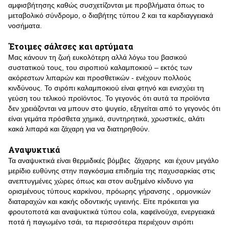
αμφισβήτησης καθώς συσχετίζονται με προβλήματα όπως το
μεταβολικό σύνδρομο, ο διαβήτης τύπου 2 και τα καρδιαγγειακά
νοσήματα.
Έτοιμες σάλτσες και αρτύματα
Μας κάνουν τη ζωή ευκολότερη αλλά λόγω του βασικού
συστατικού τους, του σιροπιού καλαμποκιού – εκτός των
ακόρεστων λιπαρών και προσθετικών - ενέχουν πολλούς
κινδύνους. Το σιρόπι καλαμποκιού είναι φτηνό και ενισχύει τη
γεύση του τελικού προϊόντος. Το γεγονός ότι αυτά τα προϊόντα
δεν χρειάζονται να μπουν στο ψυγείο, εξηγείται από το γεγονός ότι
είναι γεμάτα πρόσθετα χημικά, συντηρητικά, χρωστικές, αλάτι
κακά λιπαρά και ζάχαρη για να διατηρηθούν.
Αναψυκτικά
Τα αναψυκτικά είναι θερμιδικές βόμβες ζάχαρης και έχουν μεγάλο
μερίδιο ευθύνης στην παγκόσμια επιδημία της παχυσαρκίας στις
ανεπτυγμένες χώρες όπως και στον αυξημένο κίνδυνο για
ορισμένους τύπους καρκίνου, πρόωρης γήρανσης , ορμονικών
διαταραχών και κακής οδοντικής υγιεινής. Είτε πρόκειται για
φρουτοποτά και αναψυκτικά τύπου cola, καφεϊνούχα, ενεργειακά
ποτά ή παγωμένο τσάι, τα περισσότερα περιέχουν σιρόπι