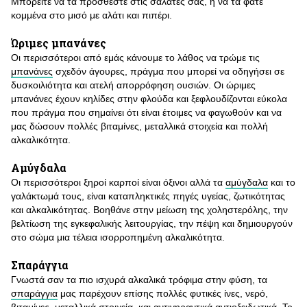
Μπορείτε να τα προσθέστε στις σαλάτες σας, ή να τα φάτε
κομμένα στο μισό με αλάτι και πιπέρι.
Ώριμες μπανάνες
Οι περισσότεροι από εμάς κάνουμε το λάθος να τρώμε τις
μπανάνες
σχεδόν άγουρες, πράγμα που μπορεί να οδηγήσει σε
δυσκοιλιότητα και ατελή απορρόφηση ουσιών. Οι ώριμες
μπανάνες έχουν κηλίδες στην φλούδα και ξεφλουδίζονται εύκολα
που πράγμα που σημαίνει ότι είναι έτοιμες να φαγωθούν και να
μας δώσουν πολλές βιταμίνες, μεταλλικά στοιχεία και πολλή
αλκαλικότητα.
Αμύγδαλα
Οι περισσότεροι ξηροί καρποί είναι όξινοι αλλά τα
αμύγδαλα
και το
γαλάκτωμά τους, είναι καταπληκτικές πηγές υγείας, ζωτικότητας
και αλκαλικότητας. Βοηθάνε στην μείωση της χοληστερόλης, την
βελτίωση της εγκεφαλικής λειτουργίας, την πέψη και δημιουργούν
στο σώμα μια τέλεια ισορροπημένη αλκαλικότητα.
Σπαράγγια
Γνωστά σαν τα πιο ισχυρά αλκαλικά τρόφιμα στην φύση, τα
σπαράγγια
μας παρέχουν επίσης πολλές φυτικές ίνες, νερό,