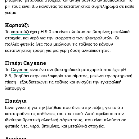
βιταμίνες, μεταλλικά στοιχεία, και αντιγηραντικά αντιοξειδωτικά. Το
pH τους είναι 8.5 κάνοντάς τα καταπληκτικό συμπλήρωμα σε κάθε
γεύμα.
Καρπούζι
Το
καρπούζι
έχει pH 9.0 και είναι πλούσιο σε βιταμίνες μεταλλικά
στοιχεία, και νερό για την ισορροπία των ηλεκτρολυτών. Οι
πολλές φυτικές ίνες που μειώνουν τις τοξίνες το κάνουν
καταπληκτική τροφή για μια γερή δόση αλκαλικότητας.
Πιπέρι Cayenne
Το
Cayenne
είναι ένα αντιβακτηριδιακό μπαχαρικό που έχει pH
8.5, βοηθάει στην κυκλοφορία του αίματος, μειώνει την αρτηριακή
πίεση , εξουδετερώνει τις τοξίνες και ενισχύει την εγκεφαλική
λειτουργία
Παπάγια
Είναι γνωστή για την βοήθεια που δίνει στην πέψη, για το ότι
καταπραΰνει τις ασθένειες του πεπτικού. Αυτό οφείλεται στην
ιδιαίτερα θρεπτική αλκαλική σάρκα τους, που είναι πλούσια σε
φυτικές ίνες, νερό, βιταμίνες, και μεταλλικά στοιχεία.
Λεμόνια