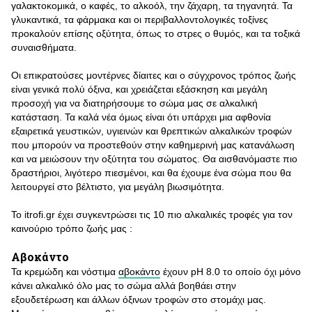
γαλακτοκομικά, ο καφές, το αλκοόλ, την ζάχαρη, τα τηγανητά. Τα
γλυκαντικά, τα φάρμακα και οι περιβαλλοντολογικές τοξίνες
προκαλούν επίσης οξύτητα, όπως το στρες ο θυμός, και τα τοξικά
συναισθήματα.
Οι επικρατούσες μοντέρνες δίαιτες και ο σύγχρονος τρόπος ζωής
είναι γενικά πολύ όξινα, και χρειάζεται εξάσκηση και μεγάλη
προσοχή για να διατηρήσουμε το σώμα μας σε αλκαλική
κατάσταση. Τα καλά νέα όμως είναι ότι υπάρχει μια αφθονία
εξαιρετικά γευστικών, υγιεινών και θρεπτικών αλκαλικών τροφών
που μπορούν να προστεθούν στην καθημερινή μας κατανάλωση
και να μειώσουν την οξύτητα του σώματος. Θα αισθανόμαστε πιο
δραστήριοι, λιγότερο πιεσμένοι, και θα έχουμε ένα σώμα που θα
λειτουργεί στο βέλτιστο, για μεγάλη βιωσιμότητα.
Το itrofi.gr έχει συγκεντρώσει τις 10 πιο αλκαλικές τροφές για τον
καινούριο τρόπο ζωής μας :
Αβοκάντο
Τα κρεμώδη και νόστιμα
αβοκάντο
έχουν pH 8.0 το οποίο όχι μόνο
κάνει αλκαλικό όλο μας το σώμα αλλά βοηθάει στην
εξουδετέρωση και άλλων όξινων τροφών στο στομάχι μας.