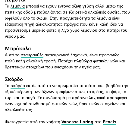
Τα
λεμόνια
μπορεί να έχουν έντονα όξινη γεύση αλλά μέσω της
πεπτικής οδού μεταβολίζονται σε εξαιρετικά αλκαλικές ουσίες, που
ωφελούν όλο το σώμα. Στην πραγματικότητα τα λεμόνια είναι
εξαιρετική πηγή αλκαλικότητας πράγμα που κάνει καλή ιδέα να
προσθέτουμε μερικές φέτες ή λίγο χυμό λεμονιού στο ποτήρι του
νερού μας.
Μπρόκολα
Αυτό το
σταυρανθές
αντικαρκινικό λαχανικό, είναι προφανώς
πολύ καλή αλκαλική τροφή. Παρέχει πληθώρα φυτικών ινών και
θρεπτικών στοιχείων που ενισχύουν την υγεία μας.
Σκόρδο
Το
σκόρδο
εκτός από το να αρωματίζει τα πιάτα μας, βοηθάει την
εξουδετέρωση των όξινων τροφίμων όπως το κρέας, το ψάρι, το
τυρί και το αυγό. Σε συνδυασμό με πράσινα λαχανικά προσφέρει
έναν ισχυρό συνδυασμό φυτικών ινών, θρεπτικών στοιχείων και
αλκαλικότητας.
Φωτογραφία από τον χρήστη
Vanessa Loring
στο
Pexels