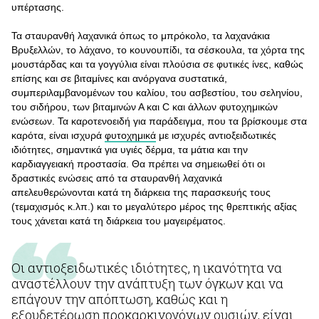
υπέρτασης.
Τα σταυρανθή λαχανικά όπως το μπρόκολο, τα λαχανάκια
Βρυξελλών, το λάχανο, το κουνουπίδι, τα σέσκουλα, τα χόρτα της
μουστάρδας και τα γογγύλια είναι πλούσια σε φυτικές ίνες, καθώς
επίσης και σε βιταμίνες και ανόργανα συστατικά,
συμπεριλαμβανομένων του καλίου, του ασβεστίου, του σεληνίου,
του σιδήρου, των βιταμινών Α και C και άλλων φυτοχημικών
ενώσεων. Τα καροτενοειδή για παράδειγμα, που τα βρίσκουμε στα
καρότα, είναι ισχυρά
φυτοχημικά
με ισχυρές αντιοξειδωτικές
ιδιότητες, σημαντικά για υγιές δέρμα, τα μάτια και την
καρδιαγγειακή προστασία. Θα πρέπει να σημειωθεί ότι οι
δραστικές ενώσεις από τα σταυρανθή λαχανικά
απελευθερώνονται κατά τη διάρκεια της παρασκευής τους
(τεμαχισμός κ.λπ.) και το μεγαλύτερο μέρος της θρεπτικής αξίας
τους χάνεται κατά τη διάρκεια του μαγειρέματος.
Οι αντιοξειδωτικές ιδιότητες, η ικανότητα να
αναστέλλουν την ανάπτυξη των όγκων και να
επάγουν την απόπτωση, καθώς και η
εξουδετέρωση προκαρκινογόνων ουσιών, είναι