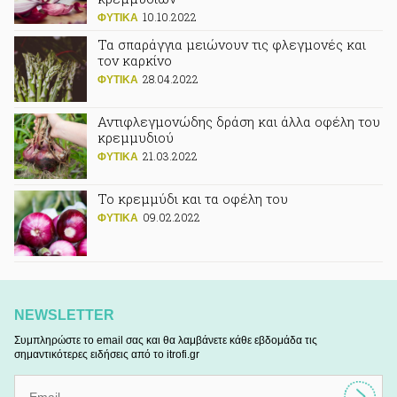
10.10.2022
ΦΥΤΙΚA
Τα σπαράγγια μειώνουν τις φλεγμονές και
τον καρκίνο
28.04.2022
ΦΥΤΙΚA
Αντιφλεγμονώδης δράση και άλλα οφέλη του
κρεμμυδιού
21.03.2022
ΦΥΤΙΚA
Το κρεμμύδι και τα οφέλη του
09.02.2022
ΦΥΤΙΚA
NEWSLETTER
Συμπληρώστε το email σας και θα λαμβάνετε κάθε εβδομάδα τις
σημαντικότερες ειδήσεις από το itrofi.gr