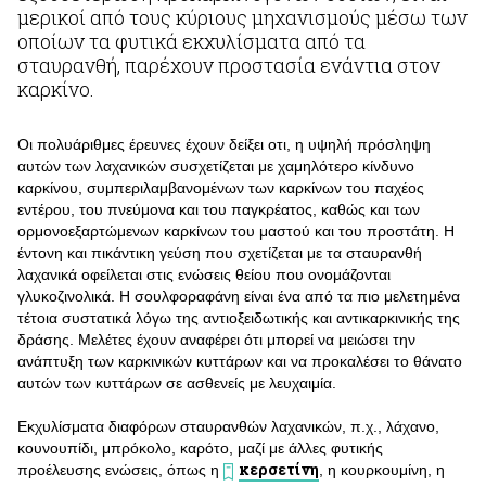
μερικοί από τους κύριους μηχανισμούς μέσω των
οποίων τα φυτικά εκχυλίσματα από τα
σταυρανθή, παρέχουν προστασία ενάντια στον
καρκίνο.
Οι πολυάριθμες έρευνες έχουν δείξει οτι, η υψηλή πρόσληψη
αυτών των λαχανικών συσχετίζεται με χαμηλότερο κίνδυνο
καρκίνου, συμπεριλαμβανομένων των καρκίνων του παχέος
εντέρου, του πνεύμονα και του παγκρέατος, καθώς και των
ορμονοεξαρτώμενων καρκίνων του μαστού και του προστάτη. Η
έντονη και πικάντικη γεύση που σχετίζεται με τα σταυρανθή
λαχανικά οφείλεται στις ενώσεις θείου που ονομάζονται
γλυκοζινολικά. Η σουλφοραφάνη είναι ένα από τα πιο μελετημένα
τέτοια συστατικά λόγω της αντιοξειδωτικής και αντικαρκινικής της
δράσης. Μελέτες έχουν αναφέρει ότι μπορεί να μειώσει την
ανάπτυξη των καρκινικών κυττάρων και να προκαλέσει το θάνατο
αυτών των κυττάρων σε ασθενείς με λευχαιμία.
Εκχυλίσματα διαφόρων σταυρανθών λαχανικών, π.χ., λάχανο,
κουνουπίδι, μπρόκολο, καρότο, μαζί με άλλες φυτικής
κερσετίνη
προέλευσης ενώσεις, όπως η
, η κουρκουμίνη, η