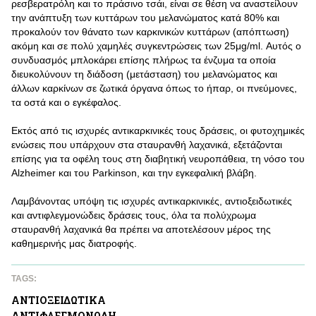
ρεσβερατρόλη και το πράσινο τσάι, είναι σε θέση να αναστείλουν
την ανάπτυξη των κυττάρων του μελανώματος κατά 80% και
προκαλούν τον θάνατο των καρκινικών κυττάρων (απόπτωση)
ακόμη και σε πολύ χαμηλές συγκεντρώσεις των 25μg/ml. Αυτός ο
συνδυασμός μπλοκάρει επίσης πλήρως τα ένζυμα τα οποία
διευκολύνουν τη διάδοση (μετάσταση) του μελανώματος και
άλλων καρκίνων σε ζωτικά όργανα όπως το ήπαρ, οι πνεύμονες,
τα οστά και ο εγκέφαλος.
Εκτός από τις ισχυρές αντικαρκινικές τους δράσεις, οι φυτοχημικές
ενώσεις που υπάρχουν στα σταυρανθή λαχανικά, εξετάζονται
επίσης για τα οφέλη τους στη διαβητική νευροπάθεια, τη νόσο του
Alzheimer και του Parkinson, και την εγκεφαλική βλάβη.
Λαμβάνοντας υπόψη τις ισχυρές αντικαρκινικές, αντιοξειδωτικές
και αντιφλεγμονώδεις δράσεις τους, όλα τα πολύχρωμα
σταυρανθή λαχανικά θα πρέπει να αποτελέσουν μέρος της
καθημερινής μας διατροφής.
TAGS:
ΑΝΤΙΟΞΕΙΔΩΤΙΚA
ΑΝΤΙΦΛΕΓΜΟΝΩΔΗ