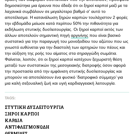
δημοσιεύτηκε μια έρευνα που έδειξε ότι οι ξηροί καρποί μαζί με τα
λαχανικά συμβάλουν σε μεγαλύτερο βαθμό σ' αυτό το
αποτέλεσμα. Η κατανάλωση ξηρών καρπών τουλάχιστον 2 φορές
την εβδομάδα μείωσε κατά περίπου 50% την πιθανότητα για
εκδήλωση στυτικής δυσλειτουργίας. Οι ξηροί καρποί εκτός των
άλλων αποτελούν σημαντική πηγή
αργινίνης
που είναι βασικό
συστατικό για την παραγωγή του μονοξειδίου του αζώτου που ως
γνωστό ευθύνεται για την διαστολή των αρτηριών του πέους και
την αύξηση της ροής του αίματος στα σηραγγώδη σωμάτια.
Φαίνεται, λοιπόν, ότι οι ξηροί καρποί κατέχουν ξεχωριστή θέση
μεταξύ των συστατικών της μεσογειακής διατροφής όσον αφορά
την προστασία από την εμφάνιση στυτικής δυσλειτουργίας και
μπορούν να αποτελέσουν ένα φυσικό ‘διατροφικό σύμμαχο’ για
μια καλή σεξουαλική ζωή και υγιή καρδιαγγειακή λειτουργία.
TAGS:
ΣΤΥΤΙΚΗ ΔΥΣΛΕΙΤΟΥΡΓΙΑ
ΞΗΡΟΙ ΚΑΡΠΟΙ
ΚΑΡΔΙA
ΑΝΤΙΦΛΕΓΜΟΝΩΔΗ
ΘΕΡΜΙΔΕΣ