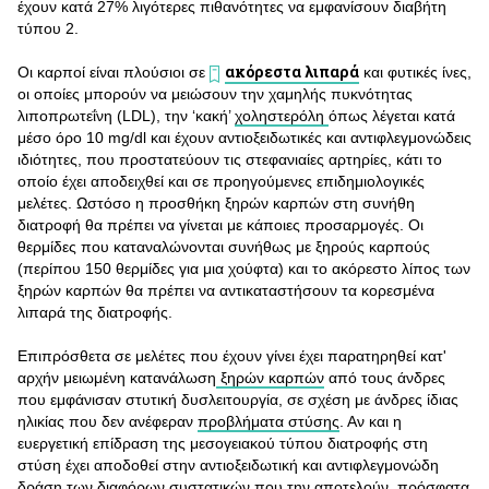
έχουν κατά 27% λιγότερες πιθανότητες να εμφανίσουν διαβήτη
τύπου 2.
ακόρεστα λιπαρά
Οι καρποί είναι πλούσιοι σε
και φυτικές ίνες,
οι οποίες μπορούν να μειώσουν την χαμηλής πυκνότητας
λιποπρωτεΐνη (LDL), την ‘κακή’
χοληστερόλη
όπως λέγεται κατά
μέσο όρο 10 mg/dl και έχουν αντιοξειδωτικές και αντιφλεγμονώδεις
ιδιότητες, που προστατεύουν τις στεφανιαίες αρτηρίες, κάτι το
οποίο έχει αποδειχθεί και σε προηγούμενες επιδημιολογικές
μελέτες. Ωστόσο η προσθήκη ξηρών καρπών στη συνήθη
διατροφή θα πρέπει να γίνεται με κάποιες προσαρμογές. Οι
θερμίδες που καταναλώνονται συνήθως με ξηρούς καρπούς
(περίπου 150 θερμίδες για μια χούφτα) και το ακόρεστο λίπος των
ξηρών καρπών θα πρέπει να αντικαταστήσουν τα κορεσμένα
λιπαρά της διατροφής.
Επιπρόσθετα σε μελέτες που έχουν γίνει έχει παρατηρηθεί κατ'
αρχήν μειωμένη κατανάλωση
ξηρών καρπών
από τους άνδρες
που εμφάνισαν στυτική δυσλειτουργία, σε σχέση με άνδρες ίδιας
ηλικίας που δεν ανέφεραν
προβλήματα στύσης
. Αν και η
ευεργετική επίδραση της μεσογειακού τύπου διατροφής στη
στύση έχει αποδοθεί στην αντιοξειδωτική και αντιφλεγμονώδη
δράση των διαφόρων συστατικών που την αποτελούν, πρόσφατα