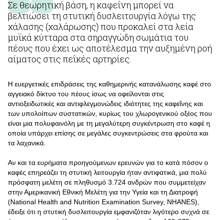
Σε θεωρητική βάση, η καφεΐνη μπορεί να
βελτιώσει τη στυτική δυσλειτουργία λόγω της
χάλασης (χαλάρωσης) που προκαλεί στα λεία
μυϊκά κύτταρα στα σηραγγώδη σωμάτια του
πέους που έχει ως αποτέλεσμα την αυξημένη ροή
αίματος στις πεΐκές αρτηρίες.
Η ευεργετικές επιδράσεις της καθημερινής κατανάλωσης καφέ στο
αγγειακό δίκτυο του πέους ίσως να οφείλονται στις
αντιοξειδωτικές και αντιφλεγμονώδεις ιδιότητες της καφεΐνης και
των υπολοίπων συστατικών, κυρίως του χλωρογενικού οξέος που
είναι μια πολυφαινόλη με τη μεγαλύτερη συγκέντρωση στο καφέ η
οποία υπάρχει επίσης σε μεγάλες συγκεντρώσεις στα φρούτα και
τα λαχανικά.
Αν και τα ευρήματα προηγούμενων ερευνών για το κατά πόσον ο
καφές επηρεάζει τη στυτική λειτουργία ήταν αντιφατικά, μια πολύ
πρόσφατη μελέτη σε πληθυσμό 3.724 ανδρών που συμμετείχαν
στην Αμερικανική Εθνική Μελέτη για την Υγεία και τη Διατροφή
(National Health and Nutrition Examination Survey, NHANES),
έδειξε ότι η στυτική δυσλειτουργία εμφανιζόταν λιγότερο συχνά σε