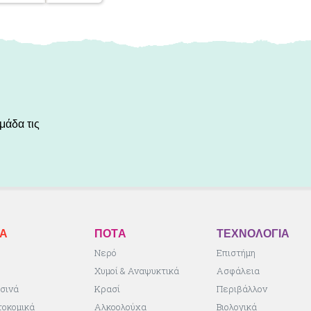
μάδα τις
ΚA
ΠΟΤA
ΤΕΧΝΟΛΟΓΙΑ
ς
Νερό
Επιστήμη
Χυμοί & Αναψυκτικά
Ασφάλεια
σινά
Κρασί
Περιβάλλον
τοκομικά
Αλκοολούχα
Βιολογικά