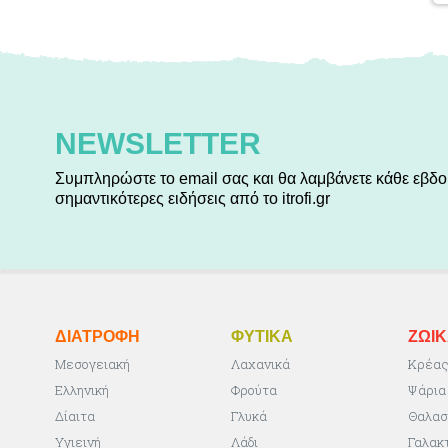
NEWSLETTER
Συμπληρώστε το email σας και θα λαμβάνετε κάθε εβδο
σημαντικότερες ειδήσεις από το itrofi.gr
ΔΙΑΤΡΟΦΗ
ΦΥΤΙΚA
ΖΩΙ
Μεσογειακή
Λαχανικά
Κρέα
Ελληνική
Φρούτα
Ψάρια
Δίαιτα
Γλυκά
Θαλασ
Υγιεινή
Λάδι
Γαλακ