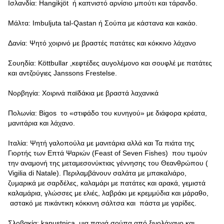
Ισλανδία: Hangikjöt ή καπνιστό αρνίσιο μπούτι και τάρανδο.
Μάλτα: Imbuljuta tal-Qastan ή Σούπα με κάστανα και κακάο.
Δανία: Ψητό χοιρινό με βραστές πατάτες και κόκκινο λάχανο
Σουηδία: Köttbullar ,κεφτέδες αυγολέμονο και σουφλέ με πατάτες
και αντζούγιες Janssons Frestelse.
Νορβηγία: Χοιρινά παϊδάκια με βραστά λαχανικά
Πολωνία: Bigos το «στιφάδο του κυνηγού» με διάφορα κρέατα,
μανιτάρια και λάχανο.
Ιταλία: Ψητή γαλοπούλα με μανιτάρια αλλά και Τα πιάτα της
Γιορτής των Επτά Ψαριών (Feast of Seven Fishes) που τιμούν
την αναμονή της μεταμεσονύκτιας γέννησης του Θεανθρώπου (
Vigilia di Natale). Περιλαμβάνουν σαλάτα με μπακαλιάρο,
ζυμαρικά με σαρδέλες, καλαμάρι με πατάτες και αρακά, γεμιστά
καλαμάρια, γλώσσες με ελιές, λαβράκι με κρεμμύδια και μάραθο,
αστακό με πικάντικη κόκκινη σάλτσα και πάστα με γαρίδες.
Σλοβακία: kapustnica, μια παχιά σούπα από ξινολάχανο και