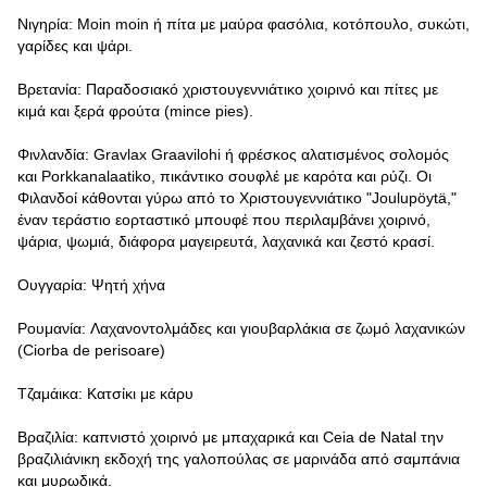
Νιγηρία: Moin moin ή πίτα με μαύρα φασόλια, κοτόπουλο, συκώτι,
γαρίδες και ψάρι.
Βρετανία: Παραδοσιακό χριστουγεννιάτικο χοιρινό και πίτες με
κιμά και ξερά φρούτα (mince pies).
Φινλανδία: Gravlax Graavilohi ή φρέσκος αλατισμένος σολομός
και Porkkanalaatiko, πικάντικο σουφλέ με καρότα και ρύζι. Οι
Φιλανδοί κάθονται γύρω από το Χριστουγεννιάτικο "Joulupöytä,"
έναν τεράστιο εορταστικό μπουφέ που περιλαμβάνει χοιρινό,
ψάρια, ψωμιά, διάφορα μαγειρευτά, λαχανικά και ζεστό κρασί.
Ουγγαρία: Ψητή χήνα
Ρουμανία: Λαχανοντολμάδες και γιουβαρλάκια σε ζωμό λαχανικών
(Ciorba de perisoare)
Τζαμάικα: Κατσίκι με κάρυ
Βραζιλία: καπνιστό χοιρινό με μπαχαρικά και Ceia de Natal την
βραζιλιάνικη εκδοχή της γαλοπούλας σε μαρινάδα από σαμπάνια
και μυρωδικά.