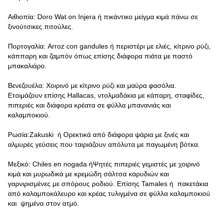
Αιθιοπία: Doro Wat on Injera ή πικάντικο μείγμα κιμά πάνω σε
ξινούτσικες πιτούλες.
Πορτογαλία: Arroz con gandules ή περιστέρι με ελιές, κίτρινο ρύζι,
κάππαρη και ζαμπόν όπως επίσης διάφορα πιάτα με παστό
μπακαλιάρο.
Βενεζουέλα: Χοιρινό με κίτρινο ρύζι και μαύρα φασόλια.
Ετοιμάζουν επίσης Hallacas, ντολμαδάκια με κάπαρη, σταφίδες,
πιπεριές και διάφορα κρέατα σε φύλλα μπανανιάς και
καλαμποκιού.
Ρωσία:Zakuski ή Ορεκτικά από διάφορα ψάρια με ξινές και
αλμυρές γεύσεις που ταιριάζουν απόλυτα με παγωμένη βότκα.
Μεξικό: Chiles en nogada ήΨητές πιπεριές γεμιστές με χοιρινό
κιμά και μυρωδικά με κρεμώδη σάλτσα καρυδιών και
γαρνιρισμένες με σπόρους ροδιού. Επίσης Tamales ή πακετάκια
από καλαμποκάλευρο και κρέας τυλιγμένα σε φύλλα καλαμποκιού
και ψημένα στον ατμό.