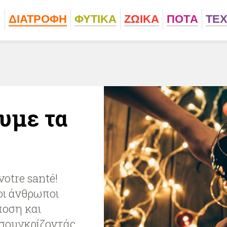
ΔΙΑΤΡΟΦΗ
ΦΥΤΙΚA
ΖΩΙΚA
ΠΟΤA
ΤΕ
ουμε τα
votre santé!
 οι άνθρωποι
ποση και
τσουγκρίζοντάς