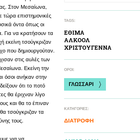
ίας. Στον Μεσαίωνα,
ε τώρα επιστημονικές
TAGS:
υσικά όντα όπως οι
ΕΘΙΜΑ
κά. Για να κρατήσουν τα
ΑΛΚΟΟΛ
ή εκείνη τσούγκριζαν
ΧΡΙΣΤΟΥΓΕΝΝΑ
ήχο που δημιουργούταν.
χισαν στις αυλές των
εσαίωνα. Εκείνη την
ΌΡΟΙ:
αι όσοι ανήκαν στην
ΓΛΩΣΣΑΡΙ
δείξουν ότι το ποτό
ες θα έριχναν λίγο
υς και θα το έπιναν
ΚΑΤΗΓΟΡΙΕΣ:
ί θα τσούγκριζαν τα
ΔΙΑΤΡΟΦΗ
ύνης τους.
υμε για να