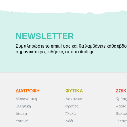
NEWSLETTER
Συμπληρώστε το email σας και θα λαμβάνετε κάθε εβδο
σημαντικότερες ειδήσεις από το itrofi.gr
ΔΙΑΤΡΟΦΗ
ΦΥΤΙΚA
ΖΩΙ
Μεσογειακή
Λαχανικά
Κρέα
Ελληνική
Φρούτα
Ψάρια
Δίαιτα
Γλυκά
Θαλασ
Υγιεινή
Λάδι
Γαλακ