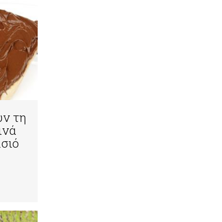
υν τη
ινά
σιό