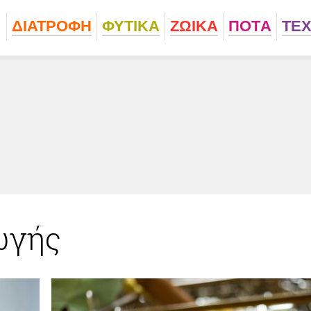
ΔΙΑΤΡΟΦΗ
ΦΥΤΙΚA
ΖΩΙΚA
ΠΟΤA
ΤΕ
ωγής