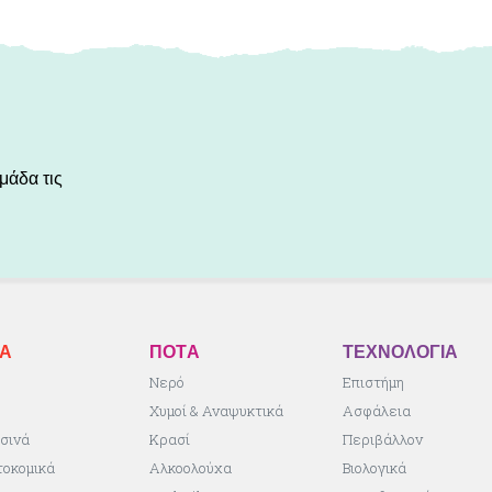
μάδα τις
ΚA
ΠΟΤA
ΤΕΧΝΟΛΟΓΙΑ
ς
Νερό
Επιστήμη
Χυμοί & Αναψυκτικά
Ασφάλεια
σινά
Κρασί
Περιβάλλον
τοκομικά
Αλκοολούχα
Βιολογικά