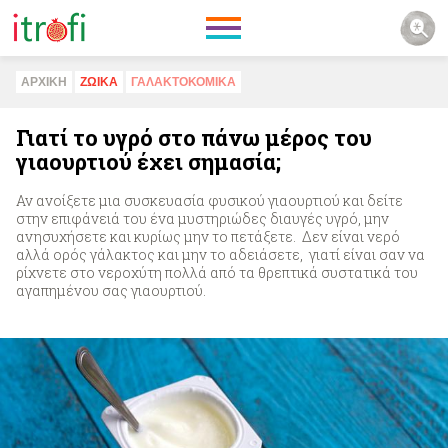
ΑΡΧΙΚΗ
ΖΩΙΚA
ΓΑΛΑΚΤΟΚΟΜΙΚA
Γιατί το υγρό στο πάνω μέρος του
γιαουρτιού έχει σημασία;
Αν ανοίξετε μια συσκευασία φυσικού γιαουρτιού και δείτε
στην επιφάνειά του ένα μυστηριώδες διαυγές υγρό, μην
ανησυχήσετε και κυρίως μην το πετάξετε. Δεν είναι νερό
αλλά ορός γάλακτος και μην το αδειάσετε, γιατί είναι σαν να
ρίχνετε στο νεροχύτη πολλά από τα θρεπτικά συστατικά του
αγαπημένου σας γιαουρτιού.