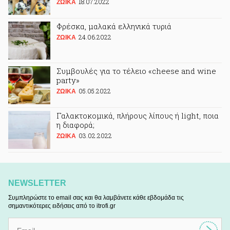
18.07.2022
ΖΩΙΚA
Φρέσκα, μαλακά ελληνικά τυριά
24.06.2022
ΖΩΙΚA
Συμβουλές για το τέλειο «cheese and wine
party»
05.05.2022
ΖΩΙΚA
Γαλακτοκομικά, πλήρους λίπους ή light, ποια
η διαφορά;
03.02.2022
ΖΩΙΚA
NEWSLETTER
Συμπληρώστε το email σας και θα λαμβάνετε κάθε εβδομάδα τις
σημαντικότερες ειδήσεις από το itrofi.gr