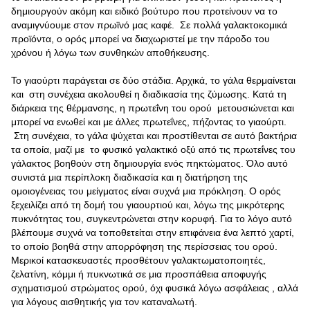
δημιουργούν ακόμη και ειδικό βούτυρο που προτείνουν να το
αναμιγνύουμε στον πρωϊνό μας καφέ. Σε πολλά γαλακτοκομικά
προϊόντα, ο ορός μπορεί να διαχωριστεί με την πάροδο του
χρόνου ή λόγω των συνθηκών αποθήκευσης.
Το γιαούρτι παράγεται σε δύο στάδια. Αρχικά, το γάλα θερμαίνεται
και στη συνέχεια ακολουθεί η διαδικασία της ζύμωσης. Κατά τη
διάρκεια της θέρμανσης, η πρωτεΐνη του ορού μετουσιώνεται και
μπορεί να ενωθεί και με άλλες πρωτεΐνες, πήζοντας το γιαούρτι.
Στη συνέχεια, το γάλα ψύχεται και προστίθενται σε αυτό βακτήρια
τα οποία, μαζί με το φυσικό γαλακτικό οξύ από τις πρωτεΐνες του
γάλακτος βοηθούν στη δημιουργία ενός πηκτώματος. Όλο αυτό
συνιστά μια περίπλοκη διαδικασία και η διατήρηση της
ομοιογένειας του μείγματος είναι συχνά μια πρόκληση. Ο ορός
ξεχειλίζει από τη δομή του γιαουρτιού και, λόγω της μικρότερης
πυκνότητας του, συγκεντρώνεται στην κορυφή. Για το λόγο αυτό
βλέπουμε συχνά να τοποθετείται στην επιφάνεια ένα λεπτό χαρτί,
το οποίο βοηθά στην απορρόφηση της περίσσειας του ορού.
Μερικοί κατασκευαστές προσθέτουν γαλακτωματοποιητές,
ζελατίνη, κόμμι ή πυκνωτικά σε μια προσπάθεια αποφυγής
σχηματισμού στρώματος ορού, όχι φυσικά λόγω ασφάλειας , αλλά
για λόγους αισθητικής για τον καταναλωτή.