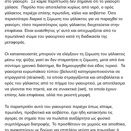
στο γιαούρτι. Σε καμία περίπτωση δεν σημαίνει ότι το γιαούρτι
χάλασε. Παρόλο που αποτελείται κυρίως από νερό, ο ορός
γάλακτος περιέχει επίσης πρωτεΐνη, κάλιο και ασβέστιο .Όσο
περισσότερο διαρκεί η ζύμωση του γάλακτος για να παραχθεί το
γιαούρτι, τόσο περισσότερος ορός γάλακτος διοχετεύεται στην
επιφάνεια. Είναι ευαίσθητος γι’ αυτό και αποχωρίζεται από το
πρωτεϊνικό σώμα του γιαουρτιού κατά τη διαδικασία της
μεταφοράς.
Οι κατασκευαστές μπορούν να ελέγξουν τη ζύμωση του γάλακτος
μέσω της ψύξης γιατί αν δεν σταματήσει η ζύμωση, μετά από ένα
σύντομο χρονικό διάστημα, θα δημιουργηθεί ένα είδος τυριού. Τα
γιαούρτια ευρωπαϊκού τύπου (βελουτέ) κατηγοριοποιούνται σε
στραγγιστά (strained), τα οποία στραγγίζονται και αποβάλλεται ο
ορός του γάλακτος από το πήγμα του γιαουρτιού, με αποτέλεσμα
να γίνονται πιο πηκτά, και σε συνεκτικά (set), τα οποία έχουν
επίσης λεία επιφάνεια, αλλά πιο ρευστή μορφή.
Το παραπροϊόν αυτό του γιαουρτιού περιέχει όπως είπαμε,
πρωτεΐνη, προβιοτικά και ασβέστιο, έχει ήδη κατακτήσει τις
αγορές σε σημείο που να πωλείται ανεξάρτητα ως φυσικό
συμπλήρωμα διατροφής. Το προσθέτουν σε χυμούς και smothies,
το ανακατεύουν με βρώμη για επιπλέον γεύση και πρωτεΐνες ή