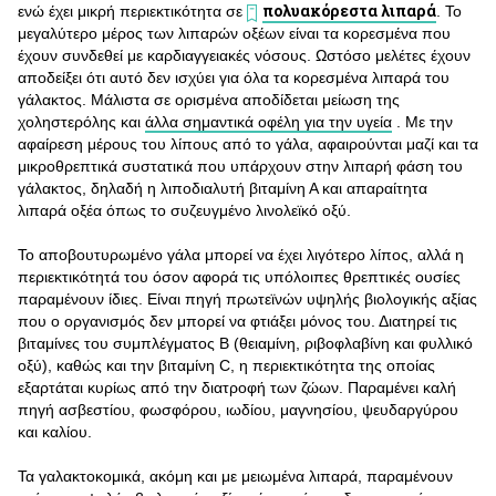
πολυακόρεστα λιπαρά
ενώ έχει μικρή περιεκτικότητα σε
. Το
μεγαλύτερο μέρος των λιπαρών οξέων είναι τα κορεσμένα που
έχουν συνδεθεί με καρδιαγγειακές νόσους. Ωστόσο μελέτες έχουν
αποδείξει ότι αυτό δεν ισχύει για όλα τα κορεσμένα λιπαρά του
γάλακτος. Μάλιστα σε ορισμένα αποδίδεται μείωση της
χοληστερόλης και
άλλα σημαντικά οφέλη για την υγεία
. Με την
αφαίρεση μέρους του λίπους από το γάλα, αφαιρούνται μαζί και τα
μικροθρεπτικά συστατικά που υπάρχουν στην λιπαρή φάση του
γάλακτος, δηλαδή η λιποδιαλυτή βιταμίνη Α και απαραίτητα
λιπαρά οξέα όπως το συζευγμένο λινολεϊκό οξύ.
Το αποβουτυρωμένο γάλα μπορεί να έχει λιγότερο λίπος, αλλά η
περιεκτικότητά του όσον αφορά τις υπόλοιπες θρεπτικές ουσίες
παραμένουν ίδιες. Είναι πηγή πρωτεϊνών υψηλής βιολογικής αξίας
που ο οργανισμός δεν μπορεί να φτιάξει μόνος του. Διατηρεί τις
βιταμίνες του συμπλέγματος Β (θειαμίνη, ριβοφλαβίνη και φυλλικό
οξύ), καθώς και την βιταμίνη C, η περιεκτικότητα της οποίας
εξαρτάται κυρίως από την διατροφή των ζώων. Παραμένει καλή
πηγή ασβεστίου, φωσφόρου, ιωδίου, μαγνησίου, ψευδαργύρου
και καλίου.
Τα γαλακτοκομικά, ακόμη και με μειωμένα λιπαρά, παραμένουν