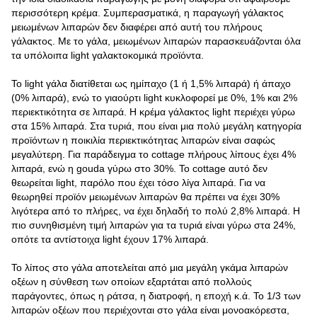
περισσότερη κρέμα. Συμπερασματικά, η παραγωγή γάλακτος
μειωμένων λιπαρών δεν διαφέρει από αυτή του πλήρους
γάλακτος. Με το γάλα, μειωμένων λιπαρών παρασκευάζονται όλα
τα υπόλοιπα light γαλακτοκομικά προϊόντα.
Το light γάλα διατίθεται ως ημίπαχο (1 ή 1,5% λιπαρά) ή άπαχο
(0% λιπαρά), ενώ το γιαούρτι light κυκλοφορεί με 0%, 1% και 2%
περιεκτικότητα σε λιπαρά. Η κρέμα γάλακτος light περιέχει γύρω
στα 15% λιπαρά. Στα τυριά, που είναι μια πολύ μεγάλη κατηγορία
προϊόντων η ποικιλία περιεκτικότητας λιπαρών είναι σαφώς
μεγαλύτερη. Για παράδειγμα το cottage πλήρους λίπους έχει 4%
λιπαρά, ενώ η gouda γύρω στο 30%. Το cottage αυτό δεν
θεωρείται light, παρόλο που έχει τόσο λίγα λιπαρά. Για να
θεωρηθεί προϊόν μειωμένων λιπαρών θα πρέπει να έχει 30%
λιγότερα από το πλήρες, να έχει δηλαδή το πολύ 2,8% λιπαρά. Η
πιο συνηθισμένη τιμή λιπαρών για τα τυριά είναι γύρω στα 24%,
οπότε τα αντίστοιχα light έχουν 17% λιπαρά.
Το λίπος στο γάλα αποτελείται από μια μεγάλη γκάμα λιπαρών
οξέων η σύνθεση των οποίων εξαρτάται από πολλούς
παράγοντες, όπως η ράτσα, η διατροφή, η εποχή κ.ά. Το 1/3 των
λιπαρών οξέων που περιέχονται στο γάλα είναι μονοακόρεστα,