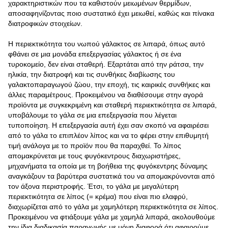
χαρακτηριστικών που τα καθιστούν μειωμένων θερμίδων,
αποσαφηνίζοντας ποιο συστατικό έχει μειωθεί, καθώς και πίνακα
διατροφικών στοιχείων.
Η περιεκτικότητα του νωπού γάλακτος σε λιπαρά, όπως αυτό
φθάνει σε μια μονάδα επεξεργασίας γάλακτος ή σε ένα
τυροκομείο, δεν είναι σταθερή. Εξαρτάται από την ράτσα, την
ηλικία, την διατροφή και τις συνθήκες διαβίωσης του
γαλακτοπαραγωγού ζώου, την εποχή, τις καιρικές συνθήκες και
άλλες παραμέτρους. Προκειμένου να διαθέσουμε στην αγορά
προϊόντα με συγκεκριμένη και σταθερή περιεκτικότητα σε λιπαρά,
υποβάλουμε το γάλα σε μια επεξεργασία που λέγεται
τυποποίηση. Η επεξεργασία αυτή έχει σαν σκοπό να αφαιρέσει
από το γάλα το επιπλέον λίπος και να το φέρει στην επιθυμητή
τιμή ανάλογα με το προϊόν που θα παραχθεί. Το λίπος
απομακρύνεται με τους φυγόκεντρους διαχωριστήρες,
μηχανήματα τα οποία με τη βοήθεια της φυγόκεντρης δύναμης
αναγκάζουν τα βαρύτερα συστατικά του να απομακρύνονται από
τον άξονα περιστροφής. Έτσι, το γάλα με μεγαλύτερη
περιεκτικότητα σε λίπος (= κρέμα) που είναι πιο ελαφρύ,
διαχωρίζεται από το γάλα με χαμηλότερη περιεκτικότητα σε λίπος.
Προκειμένου να φτιάξουμε γάλα με χαμηλά λιπαρά, ακολουθούμε
την ίδια διαδικασία παραγωγής με μόνη διαφορά ότι αφαιρούμε