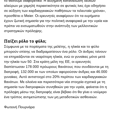
το θέσουμε διαφορετικά: Η αυξημένη κατανάλωση λευκών
αλεύρων με χαμηλή περιεκτικότητα σε φυτικές ίνες έχει οδηγήσει
σε αύξηση των καρδιαγγειακών παθήσεων τα τελευταία χρόνια»,
προσθέτει ο Meier. Οι ερευνητές αναφέρουν ότι τα ευρήματα
έχουν ζωτική σημασία για την πολιτική αναφορικά με την υγεία και
πρέπει να ενσωματωθούν στην ανάπτυξη των μελλοντικών
στρατηγικών πρόληψης.
Παίζει ρόλο το φύλο;
Σύμφωνα με τα πορίσματα της μελέτης, η ηλικία και το φύλο
μπορούν επίσης να διαδραματίσουν ένα ρόλο. Οι άνδρες τείνουν
να επηρεάζονται σε νεαρότερη ηλικία, ενώ οι γυναίκες μόνο μετά
την ηλικία των 50. Στα κράτη μέλη της ΕΕ, οι ερευνητές
διαπίστωσαν 178.000 πρόωρους θανάτους που συνδέονται με τη
διατροφή, 132.000 εκ των οποίων αφορούσαν άνδρες και 46.000
γυναίκες. Αυτό αντιστοιχεί στο 20% περίπου των καρδιαγγειακών
θανάτων. Με ολοένα και περισσότερα νέα στοιχεία σχετικά με τη
σημασία των διατροφικών συνηθειών για την υγεία, φαίνεται ότι η
πρόληψη μέσω της διατροφής είναι βέβαιο ότι θα γίνει ο νούμερο
ένα τρόπος αντιμετώπισης των μη μεταδοτικών ασθενειών.
Φωτεινή Πουρνάρα