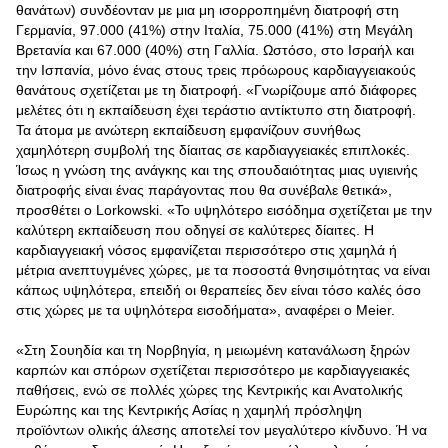
θανάτων) συνδέονταν με μια μη ισορροπημένη διατροφή στη
Γερμανία, 97.000 (41%) στην Ιταλία, 75.000 (41%) στη Μεγάλη
Βρετανία και 67.000 (40%) στη Γαλλία. Ωστόσο, στο Ισραήλ και
την Ισπανία, μόνο ένας στους τρεις πρόωρους καρδιαγγειακούς
θανάτους σχετίζεται με τη διατροφή. «Γνωρίζουμε από διάφορες
μελέτες ότι η εκπαίδευση έχει τεράστιο αντίκτυπο στη διατροφή.
Τα άτομα με ανώτερη εκπαίδευση εμφανίζουν συνήθως
χαμηλότερη συμβολή της δίαιτας σε καρδιαγγειακές επιπλοκές.
Ίσως η γνώση της ανάγκης και της σπουδαιότητας μιας υγιεινής
διατροφής είναι ένας παράγοντας που θα συνέβαλε θετικά»,
προσθέτει ο Lorkowski. «Το υψηλότερο εισόδημα σχετίζεται με την
καλύτερη εκπαίδευση που οδηγεί σε καλύτερες δίαιτες. Η
καρδιαγγειακή νόσος εμφανίζεται περισσότερο στις χαμηλά ή
μέτρια ανεπτυγμένες χώρες, με τα ποσοστά θνησιμότητας να είναι
κάπως υψηλότερα, επειδή οι θεραπείες δεν είναι τόσο καλές όσο
στις χώρες με τα υψηλότερα εισοδήματα», αναφέρει ο Meier.
«Στη Σουηδία και τη Νορβηγία, η μειωμένη κατανάλωση ξηρών
καρπών και σπόρων σχετίζεται περισσότερο με καρδιαγγειακές
παθήσεις, ενώ σε πολλές χώρες της Κεντρικής και Ανατολικής
Ευρώπης και της Κεντρικής Ασίας η χαμηλή πρόσληψη
προϊόντων ολικής άλεσης αποτελεί τον μεγαλύτερο κίνδυνο. Ή να