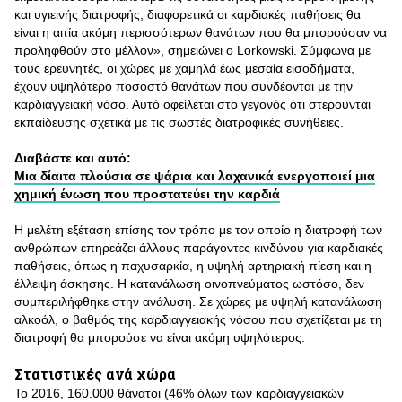
και υγιεινής διατροφής, διαφορετικά οι καρδιακές παθήσεις θα
είναι η αιτία ακόμη περισσότερων θανάτων που θα μπορούσαν να
προληφθούν στο μέλλον», σημειώνει ο Lorkowski. Σύμφωνα με
τους ερευνητές, οι χώρες με χαμηλά έως μεσαία εισοδήματα,
έχουν υψηλότερο ποσοστό θανάτων που συνδέονται με την
καρδιαγγειακή νόσο. Αυτό οφείλεται στο γεγονός ότι στερούνται
εκπαίδευσης σχετικά με τις σωστές διατροφικές συνήθειες.
Διαβάστε και αυτό:
Μια δίαιτα πλούσια σε ψάρια και λαχανικά ενεργοποιεί μια
χημική ένωση που προστατεύει την καρδιά
Η μελέτη εξέταση επίσης τον τρόπο με τον οποίο η διατροφή των
ανθρώπων επηρεάζει άλλους παράγοντες κινδύνου για καρδιακές
παθήσεις, όπως η παχυσαρκία, η υψηλή αρτηριακή πίεση και η
έλλειψη άσκησης. Η κατανάλωση οινοπνεύματος ωστόσο, δεν
συμπεριλήφθηκε στην ανάλυση. Σε χώρες με υψηλή κατανάλωση
αλκοόλ, ο βαθμός της καρδιαγγειακής νόσου που σχετίζεται με τη
διατροφή θα μπορούσε να είναι ακόμη υψηλότερος.
Στατιστικές ανά χώρα
Το 2016, 160.000 θάνατοι (46% όλων των καρδιαγγειακών