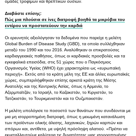
ομάδες τροφίμων και θρεπτικών ουσιών.
Διαβάστε επίσης:
Πώς μια πλούσια σε ίνες διατροφή βοηθά τα μικρόβια του
εντέρου να προστατεύουν την καρδιά
Οι ερευνητές αξιολόγησαν τα δεδομένα που παρείχε η μελέτη
Global Burden of Disease Study (GBD), τα οποία συλλέχθηκαν
μεταξύ του 1990 και του 2016. Αναλύθηκαν οι επικρατούσες
καρδιαγγειακές παθήσεις, όπως οι καρδιακές προσβολές και τα
εγκεφαλικά επεισόδια, στις 51 χώρες που ο Παγκόσμιος
Οργανισμός Υγείας (WHO) έχει χαρακτηρίσει ως «ευρωπαϊκή
περιοχή». Εκτός από τα κράτη μέλη της ΕΕ και άλλες ευρωπαϊκές
χώρες, συμπεριλήφθηκαν επίσης αρκετά κράτη της Μέσης
Ανατολής και της Κεντρικής Ασίας, όπως η Αρμενία, το
Αζερμπαϊτζάν, το Ισραήλ, το Καζακστάν, το Κιργιστάν, το
Τατζικιστάν, το Τουρκμενιστάν και το Ουζμπεκιστάν.
Η μελέτη υπολόγισε το ποσοστό των θανάτων που συνδέονται με
μια μη ισορροπημένη διατροφή, όπως η μειωμένη κατανάλωση
των προϊόντων ολικής άλεσης, λαχανικών, ξηρών καρπών και
σπόρων και, αντίθετα, με υψηλή πρόσληψη αλατιού. «Πρέπει να
εκμεταλλευτούμε καλύτερα τις δυνατότητες μιας ισορροπημένης