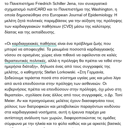
το Πανεπιστήμιο Friedrich Schiller Jena, τον συνεργατικό
σχηματισμό nutriCARD και το Πανεπιστήμιο της Washington, η
οποία δημοσιεύθηκε στο European Journal of Epidemiology. Η
μελέτη ζητά πολιτικές παρεμβάσεις για την αύξηση της πρόληψης
των καρδιαγγειακών παθήσεων (CVD) μέσω της καλύτερης
δίαιτας και της εκπαίδευσης.
«Οι
καρδιαγγειακές παθήσεις
είναι ένα πρόβλημα ζωής που
μπορεί να αποφευχθεί. Τα μειωμένα ποσοστά καρδιαγγειακής
νόσου σε ορισμένες χώρες είναι πιθανό να οφείλονται σε καλές
θεραπευτικές πολιτικές
, αλλά η πρόληψη θα πρέπει να τεθεί στην
ημερήσια διάταξη», δήλωσε ένας από τους συγγραφείς της
μελέτης, ο καθηγητής Stefan Lorkowski. «Στη Γερμανία,
ξοδεύουμε τεράστια ποσά στο σύστημα υγείας μας και μόνο λίγα
από αυτά επενδύονται στην πρόληψη των ασθενειών. Οι
κυβερνήσεις πρέπει να επενδύσουν στην πρόληψη, όχι μόνο στη
θεραπεία», σχολίασε ένας άλλος από τους συγγραφείς, ο Δρ. Toni
Meier. Αν και προηγούμενες μελέτες έχουν διασαφηνίσει τους
ρόλους των διατροφικών και μεταβολικών παραγόντων κινδύνου
στα καρδιαγγειακά νοσήματα, αυτή η έρευνα παρέχει μια
αντίστοιχη ανάλυση των χωρών, διαφοροποιώντας τις ομάδες
σύμφωνα με την ηλικία και το φύλο καθώς και με αρκετές βασικές