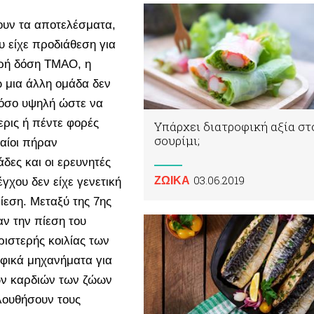
ουν τα αποτελέσματα,
 είχε προδιάθεση για
κρή δόση TMAO, η
ώ μια άλλη ομάδα δεν
όσο υψηλή ώστε να
ρις ή πέντε φορές
Υπάρχει διατροφική αξία στ
σουρίμι;
αίοι πήραν
δες και οι ερευνητές
03.06.2019
ΖΩΙΚA
γχου δεν είχε γενετική
ίεση. Μεταξύ της 7ης
αν την πίεση του
αριστερής κοιλίας των
φικά μηχανήματα για
των καρδιών των ζώων
λουθήσουν τους