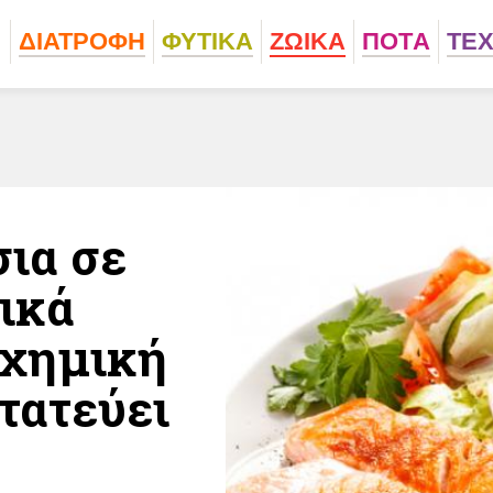
ΔΙΑΤΡΟΦΗ
ΦΥΤΙΚA
ΖΩΙΚA
ΠΟΤA
ΤΕ
σια σε
ικά
 χημική
τατεύει