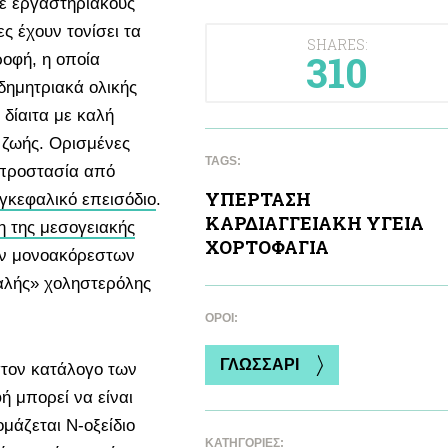
ε εργαστηριακούς
 έχουν τονίσει τα
SHARES:
310
ροφή, η οποία
δημητριακά ολικής
 δίαιτα με καλή
α ζωής. Ορισμένες
TAGS:
ν προστασία από
ΥΠΕΡΤΑΣΗ
γκεφαλικό επεισόδιο
.
ΚΑΡΔΙΑΓΓΕΙΑΚΗ ΥΓΕΙΑ
η της μεσογειακής
ΧΟΡΤΟΦΑΓΙΑ
ν μονοακόρεστων
καλής» χοληστερόλης
ΌΡΟΙ:
ΓΛΩΣΣΑΡΙ
στον κατάλογο των
ή μπορεί να είναι
μάζεται Ν-οξείδιο
ΚΑΤΗΓΟΡΙΕΣ: