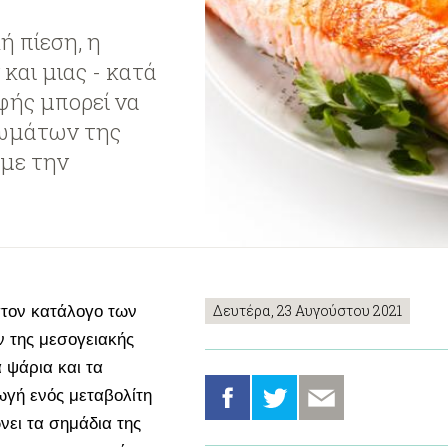
 πίεση, η
αι μιας - κατά
φής μπορεί να
τωμάτων της
 με την
Δευτέρα, 23 Αυγούστου 2021
στον κατάλογο των
 της μεσογειακής
α ψάρια και τα
γή ενός μεταβολίτη
νει τα σημάδια της