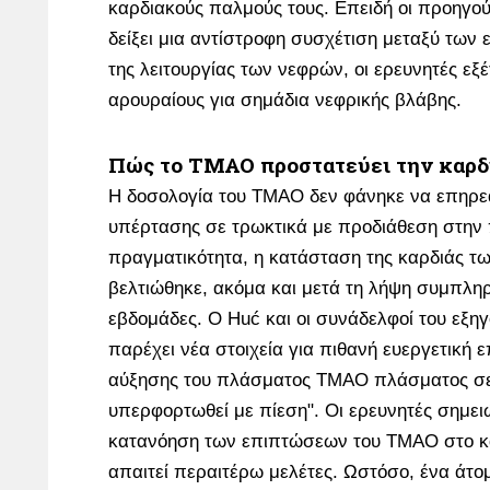
καρδιακούς παλμούς τους. Επειδή οι προηγού
δείξει μια αντίστροφη συσχέτιση μεταξύ των
της λειτουργίας των νεφρών, οι ερευνητές εξ
αρουραίους για σημάδια νεφρικής βλάβης.
Πώς το TMAO προστατεύει την καρδ
Η δοσολογία του TMAO δεν φάνηκε να επηρε
υπέρτασης σε τρωκτικά με προδιάθεση στην
πραγματικότητα, η κατάσταση της καρδιάς τ
βελτιώθηκε, ακόμα και μετά τη λήψη συμπλ
εβδομάδες. Ο Huć και οι συνάδελφοί του εξηγ
παρέχει νέα στοιχεία για πιθανή ευεργετική 
αύξησης του πλάσματος TMAO πλάσματος σε 
υπερφορτωθεί με πίεση". Οι ερευνητές σημει
κατανόηση των επιπτώσεων του TMAO στο κ
απαιτεί περαιτέρω μελέτες. Ωστόσο, ένα άτ