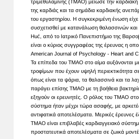
τριμεθυλαμίνης (TMAO) μείωσε την καρδιακή
της καρδιάς και τα σημάδια καρδιακής ανεπά
του εργαστηρίου. Η συγκεκριμένη ένωση είχ
συσχετισθεί με κατανάλωση θαλασσινών και
Huć, από το Ιατρικό Πανεπιστήμιο της Βαρσο
είναι ο κύριος συγγραφέας της έρευνας η οπο
American Journal of Psychology - Heart and Ci
Τα επίπεδα του TMAO στο αίμα αυξάνονται μ
τροφίμων που έχουν υψηλή περιεκτικότητα σ
όπως είναι τα ψάρια, τα θαλασσινά και τα λα
παράγει επίσης TMAO με τη βοήθεια βακτηρί
εξηγούν οι ερευνητές. Ο ρόλος του TMAO στο
σύστημα ήταν μέχρι τώρα ασαφής, με αρκετέ
αντιφατικά αποτελέσματα. Μερικές έρευνες έδ
TMAO είναι επιβλαβές καρδιαγγειακό σύστημα
προστατευτικά αποτελέσματα σε ζωικά μοντέ