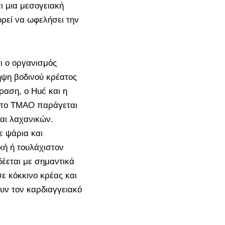
ι μια μεσογειακή
ρεί να ωφελήσει την
ι ο οργανισμός
ψη βοδινού κρέατος
ραση, ο Huć και η
ι το TMAO παράγεται
αι λαχανικών.
ε ψάρια και
ική ή τουλάχιστον
δέεται με σημαντικά
 κόκκινο κρέας και
ουν τον καρδιαγγειακό