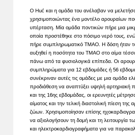
Ο Huć και η ομάδα του ανέλαβαν να μελετήσ
χρησιμοποιώντας ένα μοντέλο αρουραίων που
υπέρταση. Μία ομάδα ποντικών πήρε μια μι
οποία προστέθηκε στο πόσιμο νερό τους, εν
πήρε συμπληρωματικό TMAO. Η δόση ήταν τ
αυξηθεί η ποσότητα του TMAO στο αίμα τέσσε
πάνω από τα φυσιολογικά επίπεδα. Οι αρουρ
συμπληρώματα για 12 εβδομάδες ή 56 εβδομά
συνέκριναν αυτές τις ομάδες με μια ομάδα ελέ
προδιάθεση να αναπτύξει υψηλή αρτηριακή π
και της 16ης εβδομάδας, οι ερευνητές μέτρησ
αίματος και την τελική διαστολική πίεση της 
ζώων. Χρησιμοποίησαν επίσης ηχοκαρδιογρα
να αξιολογήσουν τη δομή και τη λειτουργία 
και ηλεκτροκαρδιογραφήματα για να παρακο