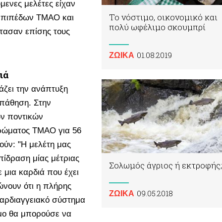
μενες μελέτες είχαν
Το νόστιμο, οικονομικό και
 επιπέδων TMAO και
πολύ ωφέλιμο σκουμπρί
έτασαν επίσης τους
01.08.2019
ΖΩΙΚA
ιά
άζει την ανάπτυξη
 πάθηση. Στην
ων ποντικών
ηρώματος TMAO για 56
ούν: "Η μελέτη μας
επίδραση μίας μέτριας
Σολωμός άγριος ή εκτροφής;
μια καρδιά που έχει
ώνουν ότι η πλήρης
09.05.2018
ΖΩΙΚA
αρδιαγγειακό σύστημα
ομο θα μπορούσε να