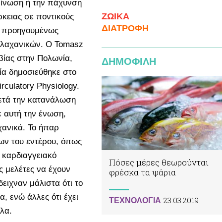
 ίνωση ή την πάχυνση
ΖΩΙΚA
ρκειας σε ποντικούς
ΔΙΑΤΡΟΦΗ
ε προηγουμένως
 λαχανικών. Ο Tomasz
βίας στην Πολωνία,
ΔΗΜΟΦΙΛΗ
ία δημοσιεύθηκε στο
rculatory Physiology.
ετά την κατανάλωση
ε αυτή την ένωση,
χανικά. Το ήπαρ
ων του εντέρου, όπως
 καρδιαγγειακό
Πόσες μέρες θεωρούνται
ς μελέτες να έχουν
φρέσκα τα ψάρια
ειχναν μάλιστα ότι το
, ενώ άλλες ότι έχει
23.03.2019
ΤΕΧΝΟΛΟΓΙΑ
λα.