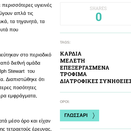
ε περισσότερες υγιεινές
SHARES:
0
ύγουν απλά τις
υκά, τα τηγανητά, τα
αυτά που
TAGS:
ΚΑΡΔΙA
ιεύτηκαν στο περιοδικό
ΜΕΛΕΤΗ
 από διεθνή ομάδα
ΕΠΕΞΕΡΓΑΣΜΕΝΑ
lph Stewart του
ΤΡΟΦΙΜΑ
α. Διαπιστώθηκε ότι
ΔΙΑΤΡΟΦΙΚΕΣ ΣΥΝΗΘΕΙΕ
τερες ποσότητες
τερα εμφράγματα,
ΌΡΟΙ:
ΓΛΩΣΣΑΡΙ
ατά μέσο όρο και είχαν
της τετραετούς έρευνας,