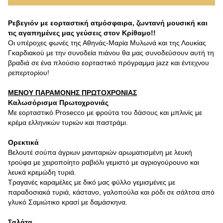
Ρεβεγιόν με εορταστική ατμόσφαιρα, ζωντανή μουσική και
τις αγαπημένες μας γεύσεις στον Κρίθαμο!!
Οι υπέροχες φωνές της Αθηνάς-Μαρία Μυλωνά και της Λουκίας
Γκαρδιακού με την συνοδεία πιάνου θα μας συνοδεύσουν αυτή τη
βραδιά σε ένα πλούσιο εορταστικό πρόγραμμα jazz και έντεχνου
ρεπερτορίου!
ΜΕΝΟΥ ΠΑΡΑΜΟΝΗΣ ΠΡΩΤΟΧΡΟΝΙΑΣ
Καλωσόρισμα Πρωτοχρονιάς
Με εορταστικό Prosecco με φρούτα του δάσους και μπλινίς με
κρέμα ελληνικών τυριών και παστράμι.
Ορεκτικά
Βελουτέ σούπα άγριων μανιταριών αρωματισμένη με λευκή
τρούφα με χειροποίητο ραβιόλι γεμιστό με αγριογούρουνο και
λευκά κρεμώδη τυριά.
Τραγανές καραμέλες με δικό μας φύλλο γεμισμένες με
παραδοσιακά τυριά, κάστανο, γαλοπούλα και ρόδι σε σάλτσα από
γλυκό Σαμιώτικο κρασί με δαμάσκηνα.
Σαλάτα