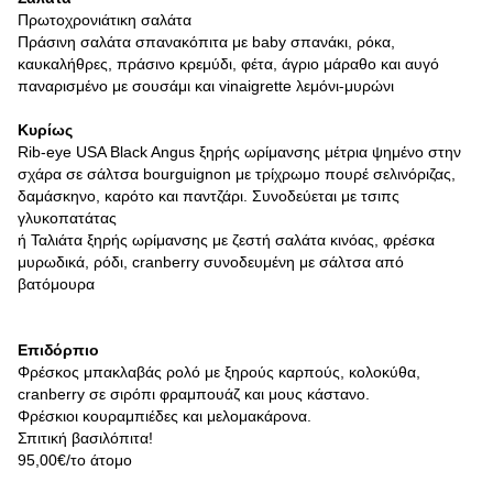
Πρωτοχρονιάτικη σαλάτα
Πράσινη σαλάτα σπανακόπιτα με baby σπανάκι, ρόκα,
καυκαλήθρες, πράσινο κρεμύδι, φέτα, άγριο μάραθο και αυγό
παναρισμένο με σουσάμι και vinaigrette λεμόνι-μυρώνι
Κυρίως
Rib-eye USA Black Angus ξηρής ωρίμανσης μέτρια ψημένο στην
σχάρα σε σάλτσα bourguignon με τρίχρωμο πουρέ σελινόριζας,
δαμάσκηνο, καρότο και παντζάρι. Συνοδεύεται με τσιπς
γλυκοπατάτας
ή Ταλιάτα ξηρής ωρίμανσης με ζεστή σαλάτα κινόας, φρέσκα
μυρωδικά, ρόδι, cranberry συνοδευμένη με σάλτσα από
βατόμουρα
Επιδόρπιο
Φρέσκος μπακλαβάς ρολό με ξηρούς καρπούς, κολοκύθα,
cranberry σε σιρόπι φραμπουάζ και μους κάστανο.
Φρέσκιοι κουραμπιέδες και μελομακάρονα.
Σπιτική βασιλόπιτα!
95,00€/το άτομο