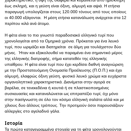
χαρακτηριστικό, η υφή της διαφέρει και κυμαίνεται από ημίσκληρη
έως σκληρή, και η γεύση είναι όξινη, αλμυρή και αψιά. Η ετήσια
παραγωγή υπολογίζεται στους 120.000 τόνους από τους οποίους
οι 40.000 εξάγονται. Η μέση ετήσια κατανάλωση ανέρχεται στα 12
περίπου κιλά ανά άτομο.
Η φέτα είναι το πιο γνωστό παραδοσιακό ελληνικό τυρί που
χρονολογείται από τα Ομηρικά χρόνια. Πρόκειται για ένα λευκό
τυρί, που ωριμάζει και διατηρείται σε άλμη για τουλάχιστον δύο
μήνες. Ήταν και εξακολουθεί να παραμένει ένα σημαντικό μέρος
της ελληνικής διατροφής, σήμα κατατεθέν της ελληνικής
υπαίθρου. Η φέτα είναι τυρί που έχει κερδίσει διεθνή αναγνώριση
με την Προστατευόμενη Ονομασία Προέλευσης (Π.Ο.Π.) και έχει
αλμυρή, ελαφρώς όξινη γεύση, φυσικό λευκό χρώμα και ευχάριστα
οργανοληπτικά χαρακτηριστικά. Διανέμεται στην αγορά σε
βαρέλια, σε τενεκεδένια ή κουτιά ή σε πλαστικοποιημένες
συσκευασίες και καταναλώνεται ως επιτραπέζιο τυρί, όχι μόνο
στην πασίγνωστη σε όλο τον κόσμο ελληνική σαλάτα αλλά και με
χίλιους δυο άλλους τρόπους. Την προτιμούν όσοι παρουσιάζουν
αλλεργίες στο αγελαδινό γάλα.
Ιστορία
Τα πρώτα καταγεγραμμένα στοιχεία για τη φέτα χρονολογούνται