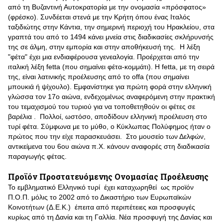
από τη Βυζαντινή Αυτοκρατορία με την ονομασία «πρόσφατος»
(φρέσκο). Συνδέεται στενά με την Κρήτη όπου ένας Ιταλός
ταξιδιώτης στην Κάντια, την σημερινή περιοχή του Ηρακλείου, στα
γραπτά του από το 1494 κάνει μνεία στις διαδικασίες σκλήρυνσής
της σε άλμη, στην εμπορία και στην αποθήκευσή της. Η λέξη
"φέτα" έχει μια ενδιαφέρουσα γενεαλογία. Προέρχεται από την
ιταλική λέξη fetta (που σημαίνει φέτα-κομμάτι). Η fetta, με τη σειρά
της, είναι λατινικής προέλευσης από το offa (που σημαίνει
μπουκιά ή ψίχουλο). Εμφανίστηκε για πρώτη φορά στην ελληνική
γλώσσα τον 17ο αιώνα, ενδεχομένως αναφερόμενη στην πρακτική
του τεμαχισμού του τυριού για να τοποθετηθούν οι φέτες σε
βαρέλια . Πολλοί, ωστόσο, αποδίδουν ελληνική προέλευση στο
τυρί φέτα. Σύμφωνα με το μύθο, ο Κύκλωπας Πολύφημος ήταν ο
πρώτος που την είχε παρασκευάσει. Στο μουσείο των Δελφών,
αντικείμενα του 6ου αιώνα π.Χ. κάνουν αναφορές στη διαδικασία
παραγωγής φέτας.
Προϊόν Προστατευόμενης Ονομασίας Προέλευσης
Το εμβληματικό Ελληνικό τυρί έχει καταχωρηθεί ως προϊόν
Π.Ο.Π. μόλις το 2002 από το Δικαστήριο των Ευρωπαϊκών
Κοινοτήτων (Δ.Ε.Κ.) έπειτα από περιπέτειες και προσφυγές
κυρίως από τη Δανία και τη Γαλλία. Νέα προσφυγή της Δανίας και