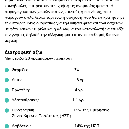
ευρωπαϊκό επίπεδο και σύντομα θα επικυρωθούν από τα εθνικά
κοινοβούλια, επιτρέπουν την χρήση τις ονομασίας φέτα από
παραγωγούς των χωρών αυτών, παλιούς ή και νέους, που
παράγουν απλά λευκό τυρί ενώ η σύγχυση που θα επικρατήσει με
την ύπαρξη ίδιας ονομασίας για την γνήσια φέτα και των άσχετων
με φέτα λευκών τυριών και η αδυναμία του καταναλωτή να επιλέξει
την γνήσια, δηλαδή την ελληνική φέτα όταν το επιθυμεί, θα είναι
μεγάλη.
Διατροφική αξία
Μια μερίδα 28 γραμμαρίων περιέχουν:
Θερμίδες: 74
Λίπος: 6 γρ.
Πρωτεΐνη: 4 γρ.
Υδατάνθρακες: 1,1 γρ.
Ριβοφλαβίνη: 14% της Ημερήσιας
Συνιστώμενης Ποσότητας (ΗΣΠ)
Ασβέστιο : 14% της ΗΣΠ