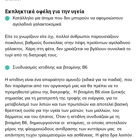
Εκπληκτικά οφέλη για την υγεία
Κατάλληλο για άτομα που δεν μπορούν να αφομοιώσουν
αγελαδινά γαλακτοκομικά
Είτε το γνωρίζουν είτε όχι, πολλοί άνθρωποι παρουσιάζουν
ποικίλους βαθμούς δυσκολίας στην πέψη προϊόντων αγελαδινού
γάλακτος. Χάρη στη φέτα, δεν χρειάζεται να βγάλουν συνολικά το
τυρί από τη διατροφή τους.
Συνδυασμός ιστιδίνης και βιταμίνης Β6
Η ιστιδίνη είναι ένα απαραίτητο αμινοξύ (ειδικά για τα παιδιά), που
δεν παράγεται από τον οργανισμό μας και θα πρέπει να το
προμηθευτεί μέσω της διατροφής. Η βιταμίνη Β6 είναι ζωτικής
σημασίας για τη μετατροπή της τροφής σε ενέργεια, για το
μεταβολισμό των λιπών και των πρωτεϊνών και αποτελεί βασική
θρεπτική ουσία για την υγεία των ματιών, των μαλλιών, του
δέρματος και του ήπατος. Όταν η ιστιδίνη συνδυάζεαι με τη
βιταμίνη Β6, δημιουργούνται οι ισταμίνες, οι οποίες αποτελούν
μέρος της φλεγμονώδους αντίδρασης των κυττάρων μας σε
απάντηση τυχόν τραυματισμών και ασθένειας. Η φέτα δρα λοιπόν