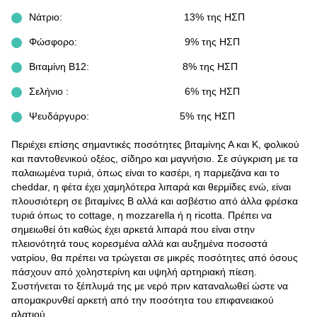
Νάτριο: 13% της ΗΣΠ
Φώσφορο: 9% της ΗΣΠ
Βιταμίνη Β12: 8% της ΗΣΠ
Σελήνιο : 6% της ΗΣΠ
Ψευδάργυρο: 5% της ΗΣΠ
Περιέχει επίσης σημαντικές ποσότητες βιταμίνης Α και Κ, φολικού
και παντοθενικού οξέος, σίδηρο και μαγνήσιο. Σε σύγκριση με τα
παλαιωμένα τυριά, όπως είναι το κασέρι, η παρμεζάνα και το
cheddar, η φέτα έχει χαμηλότερα λιπαρά και θερμίδες ενώ, είναι
πλουσιότερη σε βιταμίνες Β αλλά και ασβέστιο από άλλα φρέσκα
τυριά όπως το cottage, η mozzarella ή η ricotta. Πρέπει να
σημειωθεί ότι καθώς έχει αρκετά λιπαρά που είναι στην
πλειονότητά τους κορεσμένα αλλά και αυξημένα ποσοστά
νατρίου, θα πρέπει να τρώγεται σε μικρές ποσότητες από όσους
πάσχουν από χοληστερίνη και υψηλή αρτηριακή πίεση.
Συστήνεται το ξέπλυμά της με νερό πριν καταναλωθεί ώστε να
απομακρυνθεί αρκετή από την ποσότητα του επιφανειακού
αλατιού.