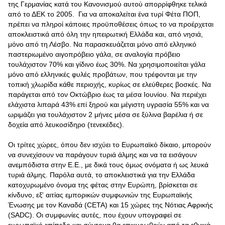
της Γερμανίας κατά του Κανονισμού αυτού απορρίφθηκε τελικά
από το ΔΕΚ το 2005. Για να αποκαλείται ένα τυρί Φέτα ΠΟΠ,
πρέπει να πληροί κάποιες προϋποθέσεις όπως το να προέρχεται
αποκλειστικά από όλη την ηπειρωτική Ελλάδα και, από νησιά,
μόνο από τη Λέσβο. Να παρασκευάζεται μόνο από ελληνικό
παστεριωμένο αιγοπρόβειο γάλα, σε αναλογία πρόβειο
τουλάχιστον 70% και γίδινο έως 30%. Να χρησιμοποιείται γάλα
μόνο από ελληνικές φυλές προβάτων, που τρέφονται με την
τοπική χλωρίδα κάθε περιοχής, κυρίως σε ελεύθερες βοσκές. Να
παράγεται από τον Οκτώβριο έως τα μέσα Ιουνίου. Να περιέχει
ελάχιστα λιπαρά 43% επί ξηρού και μέγιστη υγρασία 55% και να
ωριμάζει για τουλάχιστον 2 μήνες μέσα σε ξύλινα βαρέλια ή σε
δοχεία από λευκοσίδηρο (τενεκέδες).
Οι τρίτες χώρες, όπου δεν ισχύει το Ευρωπαϊκό δίκαιο, μπορούν
να συνεχίσουν να παράγουν τυριά άλμης και να τα εισάγουν
ανεμπόδιστα στην Ε.Ε., με δικά τους όμως ονόματα ή ως λευκά
τυριά άλμης. Παρόλα αυτά, το αποκλειστικά για την Ελλάδα
κατοχυρωμένο όνομα της φέτας στην Ευρώπη, βρίσκεται σε
κίνδυνο, εξ' αιτίας εμπορικών συμφωνιών της Ευρωπαϊκής
Ένωσης με τον Καναδά (CETA) και 15 χώρες της Νότιας Αφρικής
(SADC). Οι συμφωνίες αυτές, που έχουν υπογραφεί σε