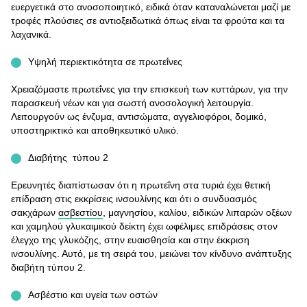
ευεργετικά στο ανοσοποιητικό, ειδικά όταν καταναλώνεται μαζί με
τροφές πλούσιες σε αντιοξειδωτικά όπως είναι τα φρούτα και τα
λαχανικά.
Υψηλή περιεκτικότητα σε πρωτεΐνες
Χρειαζόμαστε πρωτεΐνες για την επισκευή των κυττάρων, για την
παρασκευή νέων και για σωστή ανοσολογική λειτουργία.
Λειτουργούν ως ένζυμα, αντισώματα, αγγελιοφόροι, δομικό,
υποστηρικτικό και αποθηκευτικό υλικό.
Διαβήτης τύπου 2
Ερευνητές διαπίστωσαν ότι η πρωτεΐνη στα τυριά έχει θετική
επίδραση στις εκκρίσεις ινσουλίνης και ότι ο συνδυασμός
σακχάρων
ασβεστίου
, μαγνησίου, καλίου, ειδικών λιπαρών οξέων
και χαμηλού γλυκαιμικού δείκτη έχει ωφέλιμες επιδράσεις στον
έλεγχο της γλυκόζης, στην ευαισθησία και στην έκκριση
ινσουλίνης. Αυτό, με τη σειρά του, μειώνει τον κίνδυνο ανάπτυξης
διαβήτη τύπου 2.
Ασβέστιο και υγεία των οστών