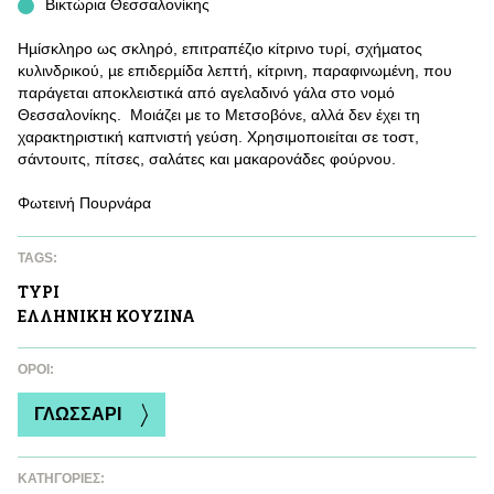
Βικτώρια Θεσσαλονίκης
Ηµίσκληρο ως σκληρό, επιτραπέζιο κίτρινο τυρί, σχήµατος
κυλινδρικού, µε επιδερµίδα λεπτή, κίτρινη, παραφινωµένη, που
παράγεται αποκλειστικά από αγελαδινό γάλα στο νοµό
Θεσσαλονίκης. Μοιάζει με το Μετσοβόνε, αλλά δεν έχει τη
χαρακτηριστική καπνιστή γεύση. Χρησιμοποιείται σε τοστ,
σάντουιτς, πίτσες, σαλάτες και μακαρονάδες φούρνου.
Φωτεινή Πουρνάρα
TAGS:
ΤΥΡΙ
ΕΛΛΗΝΙΚΗ ΚΟΥΖΙΝΑ
ΌΡΟΙ:
ΓΛΩΣΣΑΡΙ
ΚΑΤΗΓΟΡΙΕΣ: