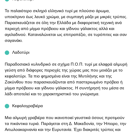
Το παλαιότερο σκληρό ελληνικό τυρί με πλούσιο άρωμα,
υποκίτρινο έως λευκό χρώμα, με συμπαγή μάζα με μικρές τρύπες.
Παρασκευάζεται σε όλη την Ελλάδα με διαφορετική τεχνική ανά
περιοχή από μίγμα πρόβειου και γίδινου γάλακτος αλλά και
αγελαδινού. Καταναλώνεται ως επιτραπέζιο, σε τυρόπιτες και σαν
σαγανάκι.
Λαδοτύρι
Παραδοσιακό κυλινδρικό σε σχήμα Π.Ο.Π. τυρί με ελαφρά αλμυρή
γεύση από διάφορες περιοχές της χώρας μας που μοιάζει με το
κεφαλοτύρι. Τα πιο φημισμένα είναι της Μυτιλήνης και της
Ζακύνθου που παρασκευάζονται από παστεριωμένο πρόβειο ή
μίγμα πρόβειου και γίδινου γάλακτος. Η συντήρησή του μέσα σε
λάδι αποτελεί και το χαρακτηριστικό του γνώρισμα.
Κεφαλογραβιέρα
Μια αλμυρή γραβιέρα που ικανοποιεί γευστικά όσους προτιμούν
τα πικάντικα τυριά. Παράγεται στη Δ. Μακεδονία, την Ήπειρο, την
Αιτωλοακαρνανία και την Ευρυτανία. Έχει διακριτές τρύπες και