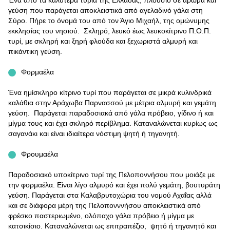
Ένα από τα καλύτερα τυριά της Ελλάδας, πλούσιο σε άρωμα και
γεύση που παράγεται αποκλειστικά από αγελαδινό γάλα στη
Σύρο. Πήρε το όνομά του από τον Άγιο Μιχαήλ, της ομώνυμης
εκκλησίας του νησιού. Σκληρό, λευκό έως λευκοκίτρινο Π.Ο.Π.
τυρί, με σκληρή και ξηρή φλούδα και ξεχωριστά αλμυρή και
πικάντικη γεύση.
Φορμαέλα
Ένα ημίσκληρο κίτρινο τυρί που παράγεται σε μικρά κυλινδρικά
καλάθια στην Αράχωβα Παρνασσού με μέτρια αλμυρή και γεμάτη
γεύση. Παράγεται παραδοσιακά από γάλα πρόβειο, γίδινο ή και
μίγμα τους και έχει σκληρό περίβλημα. Καταναλώνεται κυρίως ως
σαγανάκι και είναι ιδιαίτερα νόστιμη ψητή ή τηγανητή.
Φρουμαέλα
Παραδοσιακό υποκίτρινο τυρί της Πελοποννήσου που μοιάζε με
την φορμαέλα. Είναι λίγο αλμυρό και έχει πολύ γεμάτη, βουτυράτη
γεύση. Παράγεται στα Καλαβρυτοχώρια του νομού Αχαΐας αλλά
και σε διάφορα μέρη της Πελοπονννήσου αποκλειστικά από
φρέσκο παστεριωμένο, ολόπαχο γάλα πρόβειο ή μίγμα με
κατσικίσιο. Καταναλώνεται ως επιτραπέζιο, ψητό ή τηγανητό και