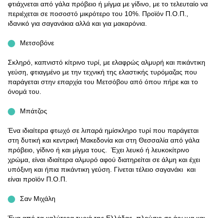
φτιάχνεται από γάλα πρόβειο ή μίγμα με γίδινο, με το τελευταίο να
περιέχεται σε ποσοστό μικρότερο του 10%. Προϊόν Π.Ο.Π.,
ιδανικό για σαγανάκια αλλά και για μακαρόνια.
Μετσοβόνε
Σκληρό, καπνιστό κίτρινο τυρί, με ελαφρώς αλμυρή και πικάντικη
γεύση, φτιαγμένο με την τεχνική της ελαστικής τυρόμαζας που
παράγεται στην επαρχία του Μετσόβου από όπου πήρε και το
όνομά του.
Μπάτζος
Ένα ιδιαίτερα φτωχό σε λιπαρά ημίσκληρο τυρί που παράγεται
στη δυτική και κεντρική Μακεδονία και στη Θεσσαλία από γάλα
πρόβειο, γίδινο ή και μίγμα τους. Έχει λευκό ή λευκοκίτρινο
χρώμα, είναι ιδιαίτερα αλμυρό αφού διατηρείται σε άλμη και έχει
υπόξινη και ήπια πικάντικη γεύση. Γίνεται τέλειο σαγανάκι και
είναι προϊόν Π.Ο.Π.
Σαν Μιχάλη