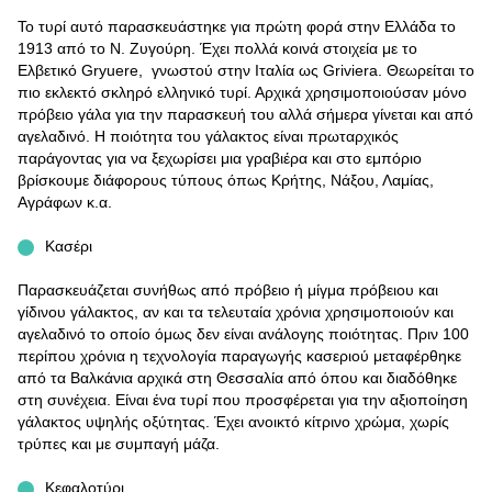
Το τυρί αυτό παρασκευάστηκε για πρώτη φορά στην Ελλάδα το
1913 από το Ν. Ζυγούρη. Έχει πολλά κοινά στοιχεία με το
Ελβετικό Gryuere, γνωστού στην Ιταλία ως Griviera. Θεωρείται το
πιο εκλεκτό σκληρό ελληνικό τυρί. Αρχικά χρησιμοποιούσαν μόνο
πρόβειο γάλα για την παρασκευή του αλλά σήμερα γίνεται και από
αγελαδινό. Η ποιότητα του γάλακτος είναι πρωταρχικός
παράγοντας για να ξεχωρίσει μια γραβιέρα και στο εμπόριο
βρίσκουμε διάφορους τύπους όπως Κρήτης, Νάξου, Λαμίας,
Αγράφων κ.α.
Κασέρι
Παρασκευάζεται συνήθως από πρόβειο ή μίγμα πρόβειου και
γίδινου γάλακτος, αν και τα τελευταία χρόνια χρησιμοποιούν και
αγελαδινό το οποίο όμως δεν είναι ανάλογης ποιότητας. Πριν 100
περίπου χρόνια η τεχνολογία παραγωγής κασεριού μεταφέρθηκε
από τα Βαλκάνια αρχικά στη Θεσσαλία από όπου και διαδόθηκε
στη συνέχεια. Είναι ένα τυρί που προσφέρεται για την αξιοποίηση
γάλακτος υψηλής οξύτητας. Έχει ανοικτό κίτρινο χρώμα, χωρίς
τρύπες και με συμπαγή μάζα.
Κεφαλοτύρι