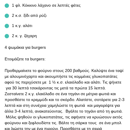
1 φλ. Κόκκινο λάχανο σε λεπτές φέτες
2 κ.σ. ξίδι από ρύζι
1 κ.γ. αλάτι
2 κ. γ. ζάχαρη
4 ψωμάκια για burgers
Ετοιμάζετε τα burgers:
Προθερμαίνετε το φούρνο στους 200 βαθμούς. Καλύψτε ένα ταψί
με αλουμινόχαρτο και ακουμπήστε τις κομμένες γλυκοπατάτες
αφού τις περιχύσετε με 1 ½ κ.σ. ελαιόλαδο και αλάτι. Τις ψήνετε
για 30 λεπτά τσεκάροντας τις μετά τα πρώτα 15 λεπτά.
Ζεσταίνετε 2 κ.γ. ελαιόλαδο σε ένα τηγάνι σε μέτρια φωτιά και
προσθέστε το κρεμμύδι και το σκόρδο. Αλατίστε, σοτάρετε για 2-3
λεπτά και στη συνέχεια χαμηλώστε τη φωτιά και μαγειρέψτε για
άλλα 3-4 λεπτά, ανακατεύοντας. Βγάλτε το τηγάνι από τη φωτιά.
Μόλις ψηθούν οι γλυκοπατάτες, τις αφήνετε να κρυώσουν εκτός
φούρνου και ξεφλουδίστε τις. Βάλτε τη σάρκα τους σε ένα μπολ
και λιώστε την με ένα πιρούνι. Προσθέστε με τη σειρά