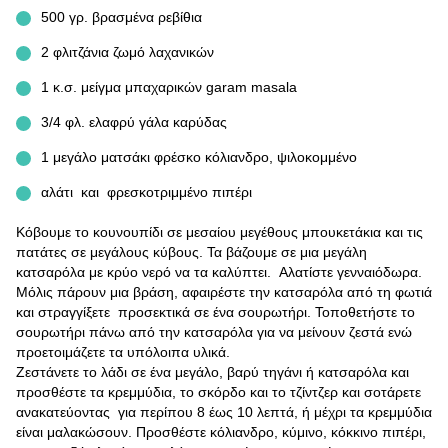
500 γρ. βρασμένα ρεβίθια
2 φλιτζάνια ζωμό λαχανικών
1 κ.σ. μείγμα μπαχαρικών garam masala
3/4 φλ. ελαφρύ γάλα καρύδας
1 μεγάλο ματσάκι φρέσκο κόλιανδρο, ψιλοκομμένο
αλάτι και φρεσκοτριμμένο πιπέρι
Κόβουμε το κουνουπίδι σε μεσαίου μεγέθους μπουκετάκια και τις
πατάτες σε μεγάλους κύβους. Τα βάζουμε σε μια μεγάλη
κατσαρόλα με κρύο νερό να τα καλύπτει. Αλατίστε γενναιόδωρα.
Μόλις πάρουν μια βράση, αφαιρέστε την κατσαρόλα από τη φωτιά
και στραγγίξετε προσεκτικά σε ένα σουρωτήρι. Τοποθετήστε το
σουρωτήρι πάνω από την κατσαρόλα για να μείνουν ζεστά ενώ
προετοιμάζετε τα υπόλοιπα υλικά.
Ζεστάνετε το λάδι σε ένα μεγάλο, βαρύ τηγάνι ή κατσαρόλα και
προσθέστε τα κρεμμύδια, το σκόρδο και το τζίντζερ και σοτάρετε
ανακατεύοντας για περίπου 8 έως 10 λεπτά, ή μέχρι τα κρεμμύδια
είναι μαλακώσουν. Προσθέστε κόλιανδρο, κύμινο, κόκκινο πιπέρι,