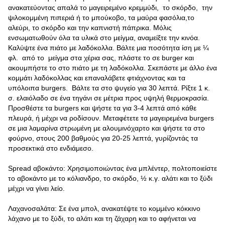
ανακατεύοντας απαλά το μαγειρεμένο κρεμμύδι, το σκόρδο, την
ψιλοκομμένη πιπεριά ή το μπούκοβο, τα μαύρα φασόλια,το
αλεύρι, το σκόρδο και την καπνιστή πάπρικα. Μόλις
ενσωματωθούν όλα τα υλικά στο μείγμα, αναμείξτε την κινόα.
Καλύψτε ένα πιάτο με λαδόκολλα. Βάλτε μια ποσότητα ίση με ¼
φλ. από το μείγμα στα χέρια σας, πλάστε το σε burger και
ακουμπήστε το στο πιάτο με τη λαδόκολλα. Σκεπάστε με άλλο ένα
κομμάτι λαδόκολλας και επαναλάβετε φτιάχνοντας και τα
υπόλοιπα burgers. Βάλτε τα στο ψυγείο για 30 λεπτά. Ρίξτε 1 κ.
σ. ελαιόλαδο σε ένα τηγάνι σε μέτρια προς υψηλή θερμοκρασία.
Προσθέστε τα burgers και ψήστε τα για 3-4 λεπτά από κάθε
πλευρά, ή μέχρι να ροδίσουν. Μεταφέτετε τα μαγειρεμένα burgers
σε μια λαμαρίνα στρωμένη με αλουμινόχαρτο και ψήστε τα στο
φούρνο, στους 200 βαθμούς για 20-25 λεπτά, γυρίζοντάς τα
προσεκτικά στο ενδιάμεσο.
Spread αβοκάντο: Χρησιμοποιώντας ένα μπλέντερ, πολτοποιείστε
το αβοκάντο με το κόλιανδρο, το σκόρδο, ½ κ.γ. αλάτι και το ξύδι
μέχρι να γίνει λείο.
Λαχανοσαλάτα: Σε ένα μπολ, ανακατέψτε το κομμένο κόκκινο
λάχανο με το ξύδι, το αλάτι και τη ζάχαρη και το αφήνεται να