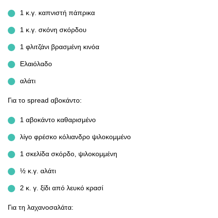
1 κ.γ. καπνιστή πάπρικα
1 κ.γ. σκόνη σκόρδου
1 φλιτζάνι βρασμένη κινόα
Ελαιόλαδο
αλάτι
Για το spread αβοκάντο:
1 αβοκάντο καθαρισμένο
λίγο φρέσκο κόλιανδρο ψιλοκομμένο
1 σκελίδα σκόρδο, ψιλοκομμένη
½ κ.γ. αλάτι
2 κ. γ. ξίδι από λευκό κρασί
Για τη λαχανοσαλάτα: