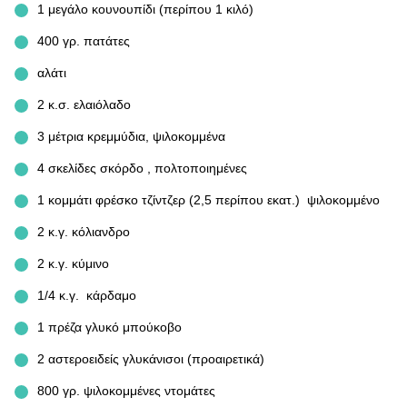
1 μεγάλο κουνουπίδι (περίπου 1 κιλό)
400 γρ. πατάτες
αλάτι
2 κ.σ. ελαιόλαδο
3 μέτρια κρεμμύδια, ψιλοκομμένα
4 σκελίδες σκόρδο , πολτοποιημένες
1 κομμάτι φρέσκο τζίντζερ (2,5 περίπου εκατ.) ψιλοκομμένο
2 κ.γ. κόλιανδρο
2 κ.γ. κύμινο
1/4 κ.γ. κάρδαμο
1 πρέζα γλυκό μπούκοβο
2 αστεροειδείς γλυκάνισοι (προαιρετικά)
800 γρ. ψιλοκομμένες ντομάτες