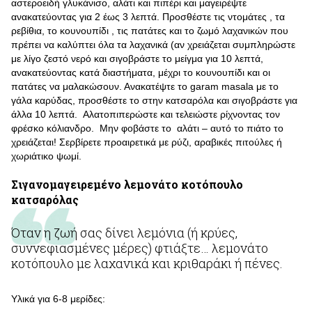
αστεροειδή γλυκάνισο, αλάτι και πιπέρι και μαγειρέψτε
ανακατεύοντας για 2 έως 3 λεπτά. Προσθέστε τις ντομάτες , τα
ρεβίθια, το κουνουπίδι , τις πατάτες και το ζωμό λαχανικών που
πρέπει να καλύπτει όλα τα λαχανικά (αν χρειάζεται συμπληρώστε
με λίγο ζεστό νερό και σιγοβράστε το μείγμα για 10 λεπτά,
ανακατεύοντας κατά διαστήματα, μέχρι το κουνουπίδι και οι
πατάτες να μαλακώσουν. Ανακατέψτε το garam masala με το
γάλα καρύδας, προσθέστε το στην κατσαρόλα και σιγοβράστε για
άλλα 10 λεπτά. Αλατοπιπερώστε και τελειώστε ρίχνοντας τον
φρέσκο κόλιανδρο. Μην φοβάστε το αλάτι – αυτό το πιάτο το
χρειάζεται! Σερβίρετε προαιρετικά με ρύζι, αραβικές πιτούλες ή
χωριάτικο ψωμί.
Σιγανομαγειρεμένο λεμονάτο κοτόπουλο
κατσαρόλας
Όταν η ζωή σας δίνει λεμόνια (ή κρύες,
συννεφιασμένες μέρες) φτιάξτε… λεμονάτο
κοτόπουλο με λαχανικά και κριθαράκι ή πένες.
Υλικά για 6-8 μερίδες: