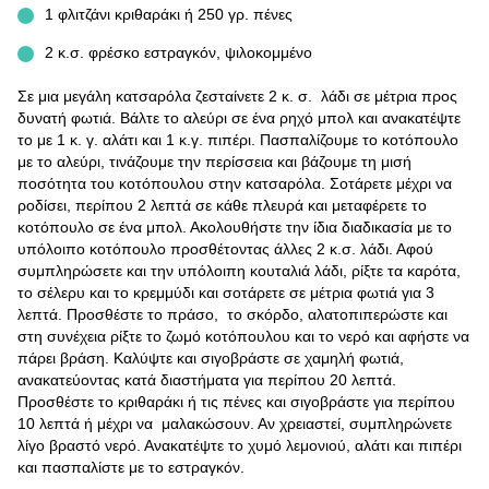
1 φλιτζάνι κριθαράκι ή 250 γρ. πένες
2 κ.σ. φρέσκο εστραγκόν, ψιλοκομμένο
Σε μια μεγάλη κατσαρόλα ζεσταίνετε 2 κ. σ. λάδι σε μέτρια προς
δυνατή φωτιά. Βάλτε το αλεύρι σε ένα ρηχό μπολ και ανακατέψτε
το με 1 κ. γ. αλάτι και 1 κ.γ. πιπέρι. Πασπαλίζουμε το κοτόπουλο
με το αλεύρι, τινάζουμε την περίσσεια και βάζουμε τη μισή
ποσότητα του κοτόπουλου στην κατσαρόλα. Σοτάρετε μέχρι να
ροδίσει, περίπου 2 λεπτά σε κάθε πλευρά και μεταφέρετε το
κοτόπουλο σε ένα μπολ. Ακολουθήστε την ίδια διαδικασία με το
υπόλοιπο κοτόπουλο προσθέτοντας άλλες 2 κ.σ. λάδι. Αφού
συμπληρώσετε και την υπόλοιπη κουταλιά λάδι, ρίξτε τα καρότα,
το σέλερυ και το κρεμμύδι και σοτάρετε σε μέτρια φωτιά για 3
λεπτά. Προσθέστε το πράσο, το σκόρδο, αλατοπιπερώστε και
στη συνέχεια ρίξτε το ζωμό κοτόπουλου και το νερό και αφήστε να
πάρει βράση. Καλύψτε και σιγοβράστε σε χαμηλή φωτιά,
ανακατεύοντας κατά διαστήματα για περίπου 20 λεπτά.
Προσθέστε το κριθαράκι ή τις πένες και σιγοβράστε για περίπου
10 λεπτά ή μέχρι να μαλακώσουν. Αν χρειαστεί, συμπληρώνετε
λίγο βραστό νερό. Ανακατέψτε το χυμό λεμονιού, αλάτι και πιπέρι
και πασπαλίστε με το εστραγκόν.