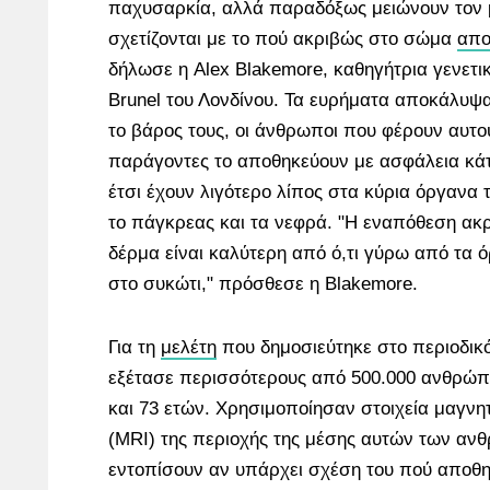
παχυσαρκία, αλλά παραδόξως μειώνουν τον μ
σχετίζονται με το πού ακριβώς στο σώμα
απο
δήλωσε η Alex Blakemore, καθηγήτρια γενετι
Brunel του Λονδίνου. Τα ευρήματα αποκάλυψα
το βάρος τους, οι άνθρωποι που φέρουν αυτού
παράγοντες το αποθηκεύουν με ασφάλεια κάτ
έτσι έχουν λιγότερο λίπος στα κύρια όργανα 
το πάγκρεας και τα νεφρά. "Η εναπόθεση ακ
δέρμα είναι καλύτερη από ό,τι γύρω από τα ό
στο συκώτι," πρόσθεσε η Blakemore.
Για τη
μελέτη
που δημοσιεύτηκε στο περιοδικό
εξέτασε περισσότερους από 500.000 ανθρώπο
και 73 ετών. Χρησιμοποίησαν στοιχεία μαγνη
(MRI) της περιοχής της μέσης αυτών των αν
εντοπίσουν αν υπάρχει σχέση του πού αποθη