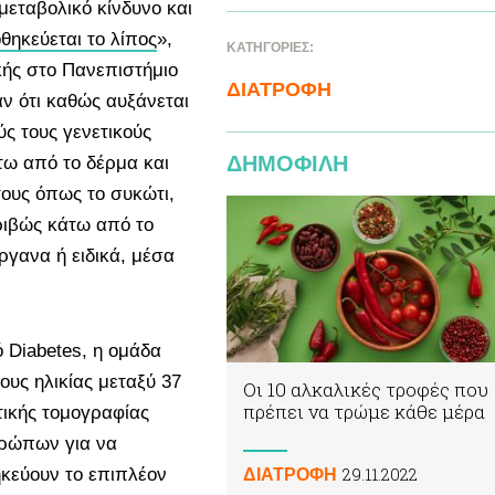
εταβολικό κίνδυνο και
θηκεύεται το λίπος
»,
ΚΑΤΗΓΟΡΙΕΣ:
κής στο Πανεπιστήμιο
ΔΙΑΤΡΟΦΗ
ν ότι καθώς αυξάνεται
ς τους γενετικούς
ΔΗΜΟΦΙΛΗ
ω από το δέρμα και
τους όπως το συκώτι,
ριβώς κάτω από το
ργανα ή ειδικά, μέσα
 Diabetes, η ομάδα
υς ηλικίας μεταξύ 37
Οι 10 αλκαλικές τροφές που
πρέπει να τρώμε κάθε μέρα
τικής τομογραφίας
θρώπων για να
29.11.2022
κεύουν το επιπλέον
ΔΙΑΤΡΟΦΗ