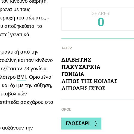
τον κίνδυνο διαβήτη,
μφωνα με τους
SHARES:
0
περιοχή του σώματος -
υ αποθηκεύεται το
τεί γενετικά.
TAGS:
σημαντική από την
ΔΙΑΒΗΤΗΣ
ουλίνη και τον κίνδυνο
ΠΑΧΥΣΑΡΚΙΑ
 εξέτασαν 73 γονίδια
ΓΟΝΙΔΙΑ
ηλότερο
BMI
. Ορισμένα
ΛΙΠΟΣ ΤΗΣ ΚΟΙΛΙAΣ
 και όχι με την αύξηση,
ΛΙΠΩΔΗΣ ΙΣΤΟΣ
μεταβολικών
 επίπεδα σακχάρου στο
ΌΡΟΙ:
ΓΛΩΣΣΑΡΙ
υ αυξάνουν την