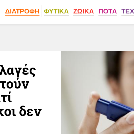
ΔΙΑΤΡΟΦΗ
ΦΥΤΙΚA
ΖΩΙΚA
ΠΟΤA
ΤΕ
λλαγές
ντούν
τί
οι δεν