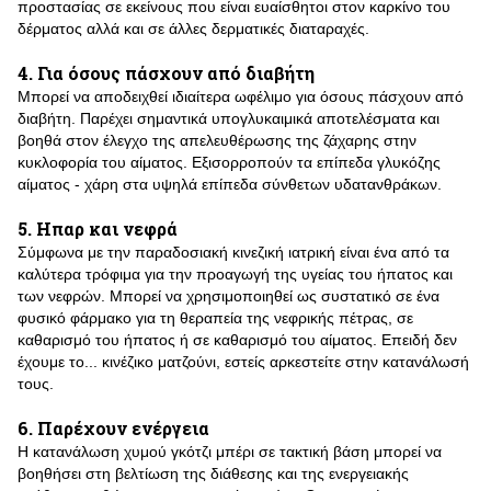
προστασίας σε εκείνους που είναι ευαίσθητοι στον καρκίνο του
δέρματος αλλά και σε άλλες δερματικές διαταραχές.
4. Για όσους πάσχουν από διαβήτη
Μπορεί να αποδειχθεί ιδιαίτερα ωφέλιμο για όσους πάσχουν από
διαβήτη. Παρέχει σημαντικά υπογλυκαιμικά αποτελέσματα και
βοηθά στον έλεγχο της απελευθέρωσης της ζάχαρης στην
κυκλοφορία του αίματος. Εξισορροπούν τα επίπεδα γλυκόζης
αίματος - χάρη στα υψηλά επίπεδα σύνθετων υδατανθράκων.
5. Ηπαρ και νεφρά
Σύμφωνα με την παραδοσιακή κινεζική ιατρική είναι ένα από τα
καλύτερα τρόφιμα για την προαγωγή της υγείας του ήπατος και
των νεφρών. Μπορεί να χρησιμοποιηθεί ως συστατικό σε ένα
φυσικό φάρμακο για τη θεραπεία της νεφρικής πέτρας, σε
καθαρισμό του ήπατος ή σε καθαρισμό του αίματος. Επειδή δεν
έχουμε το... κινέζικο ματζούνι, εστείς αρκεστείτε στην κατανάλωσή
τους.
6. Παρέχουν ενέργεια
Η κατανάλωση χυμού γκότζι μπέρι σε τακτική βάση μπορεί να
βοηθήσει στη βελτίωση της διάθεσης και της ενεργειακής