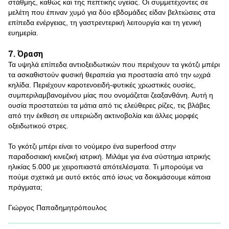
στάθμης, καθώς και της πεπτικής υγείας. Οι συμμετέχοντες σε
μελέτη που έπιναν χυμό για δύο εβδομάδες είδαν βελτιώσεις στα
επίπεδα ενέργειας, τη γαστρεντερική λειτουργία και τη γενική
ευημερία.
7. Όραση
Τα υψηλά επίπεδα αντιοξειδωτικών που περιέχουν τα γκότζι μπέρι
τα ασκαθιστούν φυσική θεραπεία για προστασία από την ωχρά
κηλίδα. Περιέχουν καροτενοειδή-φυτικές χρωστικές ουσίες,
συμπεριλαμβανομένου μίας που ονομάζεται ζεαξανθάνη. Αυτή η
ουσία προστατεύει τα μάτια από τις ελεύθερες ρίζες, τις βλάβες
από την έκθεση σε υπεριώδη ακτινοβολία και άλλες μορφές
οξειδωτικού στρες.
Το γκότζι μπέρι είναι το νούμερο ένα superfood στην
παραδοσιακή κινεζική ιατρική. Μιλάμε για ένα σύστημα ιατρικής
ηλικίας 5.000 με χειροπιαστά απότελέσματα. Τι μπορούμε να
πούμε σχετικά με αυτό εκτός από ίσως να δοκιμάσουμε κάποια
πράγματα;
Γιώργος Παπαδημητρόπουλος