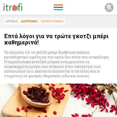
ΑΡΧΙΚΗ
ΔΙΑΤΡΟΦΗ
SUPER FOODS
Επτά λόγοι για να τρώτε γκοτζι μπέρι
καθημερινά!
Το γεγονός ότι το γκότζι μπέρι διαθέτουν κάποια
καταπληκτικά οφέλη για την υγεία δεν είναι νέα ανακάλυψη.
Η παραδοσιακή κινεζική ιατρική ενσωματώνει τα
συγκεκριμένα μούρα που ανήκουν στην οικογένεια των
σολανωδών (σ.σ. εκεί κατατάσσονται οι πατάτες και οι
ντομάτες) σε φυσικές θεραπείες εδώ και αιώνες.