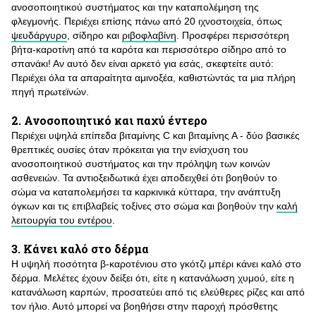
ανοσοποιητικού συστήματος και την καταπολέμηση της
φλεγμονής. Περιέχει επίσης πάνω από 20 ιχνοστοιχεία, όπως
ψευδάργυρο
, σίδηρο και
ριβοφλαβίνη
. Προσφέρει περισσότερη
βήτα-καροτίνη από τα καρότα και περισσότερο σίδηρο από το
σπανάκι! Αν αυτό δεν είναι αρκετό για εσάς, σκεφτείτε αυτό:
Περιέχει όλα τα απαραίτητα αμινοξέα, καθιστώντάς τα μια πλήρη
πηγή πρωτεϊνών.
2. Ανοσοποιητικό και παχύ έντερο
Περιέχει υψηλά επίπεδα βιταμίνης C και βιταμίνης Α - δύο βασικές
θρεπτικές ουσίες όταν πρόκειται για την ενίσχυση του
ανοσοποιητικού συστήματος και την πρόληψη των κοινών
ασθενειών. Τα αντιοξειδωτικά έχει αποδειχθεί ότι βοηθούν το
σώμα να καταπολεμήσει τα καρκινικά κύτταρα, την ανάπτυξη
όγκων και τις επιβλαβείς τοξίνες στο σώμα και βοηθούν την
καλή
λειτουργία του εντέρου
.
3. Κάνει καλό στο δέρμα
Η υψηλή ποσότητα β-καροτένιου στο γκότζι μπέρι κάνει καλό στο
δέρμα. Μελέτες έχουν δείξει ότι, είτε η κατανάλωση χυμού, είτε η
κατανάλωση καρπών, προσατεύει από τις ελεύθερες ρίζες και από
τον ήλιο. Αυτό μπορεί να βοηθήσει στην παροχή πρόσθετης