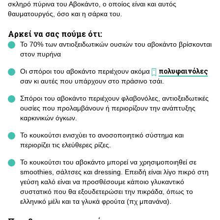
σκληρό πύρινα του Αβοκάντο, ο οποίος είναι και αυτός
θαυματουργός, όσο και η σάρκα του.
Αρκεί να σας πούμε ότι:
Το 70% των αντιοξειδωτικών ουσιών του αβοκάντο βρίσκονται
στον πυρήνα
πολυφαινόλες
Οι σπόροι του αβοκάντο περιέχουν ακόμα
σαν κι αυτές που υπάρχουν στο πράσινο τσάι.
Σπόροι του αβοκάντο περιέχουν φλαβονόλες, αντιοξειδωτικές
ουσίες που προλαμβάνουν ή περιορίζουν την ανάπτυξης
καρκινικών όγκων.
Το κουκούτσι ενισχύει το ανοσοποιητικό σύστημα και
περιορίζει τις ελεύθερες ρίζες.
Το κουκούτσι του αβοκάντο μπορεί να χρησιμοποιηθεί σε
smoothies, σάλτσες και dressing. Επειδή είναι λίγο πικρό στη
γεύση καλό είναι να προσθέσουμε κάποιο γλυκαντικό
συστατικό που θα εξουδετερώσει την πικράδα, όπως το
ελληνικό μέλι και τα γλυκά φρούτα (πχ μπανάνα).