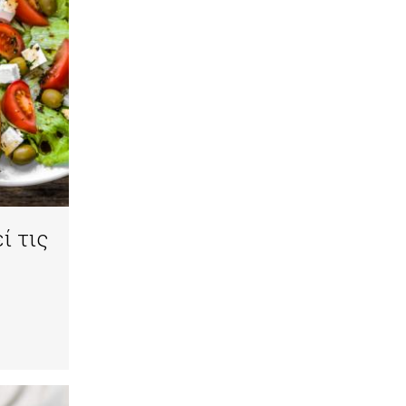
ί τις