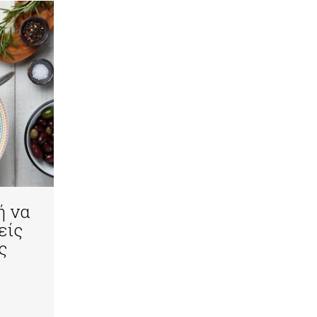
ή να
είς
ς