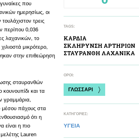
 γυναίκες που
ανικών ημερησίως, οι
 τουλάχιστον τρεις
TAGS:
αν περίπου 0,036
ΚΑΡΔΙA
ες λαχανικών, το
ΣΚΛΗΡΥΝΣΗ ΑΡΤΗΡΙΩΝ
χιλιοστά μικρότερο,
ΣΤΑΥΡΑΝΘΗ ΛΑΧΑΝΙΚA
ηκαν στην επιθεώρηση
ΌΡΟΙ:
λωσης σταυρανθών
ΓΛΩΣΣΑΡΙ
 κουνουπίδι και τα
ν γραμμάρια,
υ μέσου πάχους στα
ΚΑΤΗΓΟΡΙΕΣ:
ενθουσιασμό ότι η
ΥΓΕΙΑ
 είναι η πιο
 μελέτης Lauren