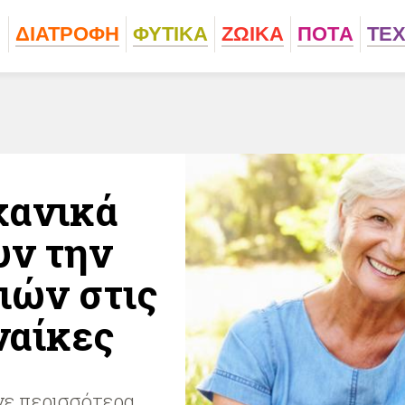
ΔΙΑΤΡΟΦΗ
ΦΥΤΙΚA
ΖΩΙΚA
ΠΟΤA
ΤΕ
αχανικά
υν την
ιών στις
ναίκες
νε περισσότερα