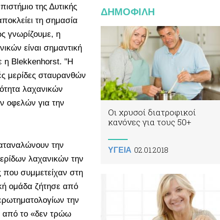
πιστήμιο της Δυτικής
ΔΗΜΟΦΙΛΗ
αποκλείει τη σημασία
ς γνωρίζουμε, η
νικών είναι σημαντική
 η Blekkenhorst. "Η
ικές μερίδες σταυρανθών
ότητα λαχανικών
ν οφελών για την
Οι χρυσοί διατροφικοί
κανόνες για τους 50+
καταναλώνουν την
02.01.2018
ΥΓΕΙΑ
ερίδων λαχανικών την
ες που συμμετείχαν στη
ική ομάδα ζήτησε από
ερωτηματολογίων την
 από το «δεν τρώω