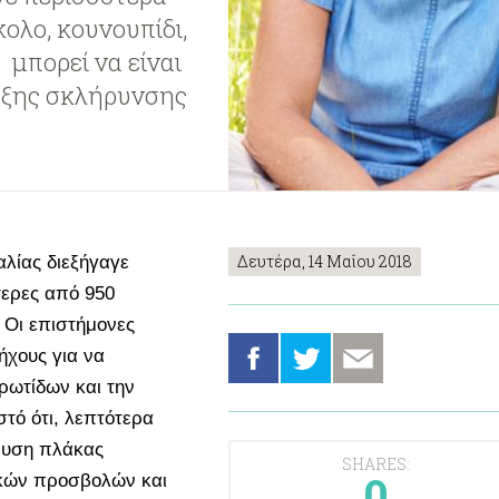
ολο, κουνουπίδι,
μπορεί να είναι
υξης σκλήρυνσης
Δευτέρα, 14 Μαΐου 2018
αλίας διεξήγαγε
τερες από 950
. Οι επιστήμονες
χους για να
ρωτίδων και την
τό ότι, λεπτότερα
ευση πλάκας
SHARES:
0
ακών προσβολών και