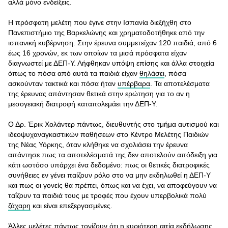
αλλά μόνο ενδείξεις.
Η πρόσφατη μελέτη που έγινε στην Ισπανία διεξήχθη στο
Πανεπιστήμιο της Βαρκελώνης και χρηματοδοτήθηκε από την
ισπανική κυβέρνηση. Στην έρευνα συμμετείχαν 120 παιδιά, από 6
έως 16 χρονών, εκ των οποίων τα μισά πρόσφατα είχαν
διαγνωστεί με ΔΕΠ-Υ. Λήφθηκαν υπόψη επίσης και άλλα στοιχεία
όπως το πόσα από αυτά τα παιδιά είχαν
θηλάσει
, πόσα
ασκούνταν τακτικά και πόσα ήταν
υπέρβαρα
. Τα αποτελέσματα
της έρευνας απάντησαν θετικά στην ερώτηση για το αν η
μεσογειακή διατροφή καταπολεμάει την ΔΕΠ-Υ.
Ο Δρ. Έρικ Χολάντερ πάντως, διευθυντής στο τμήμα αυτισμού και
ιδεοψυχαναγκαστικών παθήσεων στο Κέντρο Μελέτης Παιδιών
της Νέας Υόρκης, όταν κλήθηκε να σχολιάσει την έρευνα
απάντησε πως τα αποτελέσματά της δεν αποτελούν απόδειξη για
κάτι ωστόσο υπάρχει ένα δεδομένο: πως οι θετικές διατροφικές
συνήθειες εν γένει παίζουν ρόλο στο να μην εκδηλωθεί η ΔΕΠ-Υ
και πως οι γονείς θα πρέπει, όπως και να έχει, να αποφεύγουν να
ταΐζουν τα παιδιά τους με τροφές που έχουν υπερβολικά πολύ
ζάχαρη
και είναι επεξεργασμένες.
Άλλες μελέτες πάντως τονίζουν ότι η κυριότερη αιτία εκδήλωσης