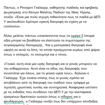
Πάντως, ο Ρίτσαρντ Γκάλαχερ, καθηγητής παιδικής και εφηβικής
ψυχιατρικής στο Κέντρο Μελέτης Παιδιών της Νέας Υόρκης,
τονίζει: «Είναι μια πολύ ισχυρή πιθανότητα πως τα παιδιά με ΔΕΠ-
Υ ακολουθούν λιγότερο υγιεινή διατροφή σε σχέση με τα
υπόλοιπα».
Άλλες μελέτες πάντως υπαινίσσονται πως τα
ωμέγα-3
λιπαρά
οξέα μπορεί να βοηθήσει να ελαττώσει τα συμπτώματα της
συγκεκριμένης διαταραχής . Και η μεσογειακή διατροφή είναι
υψηλή σε αυτά τα λίπη, τα οποία προέρχονται κυρίως από ψάρια
όπως ο σολομός, το σκουμπρί και ο τόνος.
«Γενικά, αυτή είναι μια υγιής διατροφή και οι γονείς μπορούν να
την ενθαρρύνουν. Αυτό είναι το είδος της διατροφής που
συνιστάται για όλους, για τη γενική υγεία τους», δηλώνει ο
Γκάλαχερ. Έχει τονίσει επίσης πως οι γονείς πρέπει να
αποβάλουν από τη διατροφή του παιδιού τους τρόφιμα με
τεχνητές χρωστικές ουσίες και συντηρητικά. Αναφορικά ωστόσο
με τις ενδείξεις που συνδέουν την ΔΕΠ-Υ με την ανεπάρκεια
ορισμένων θρεπτικών ουσιών όπως ο
σίδηρος
και ο
ψευδάργυρος
, ο Γκάλαχερ τονίζει πως δεν υπάρχουν αποδείξεις