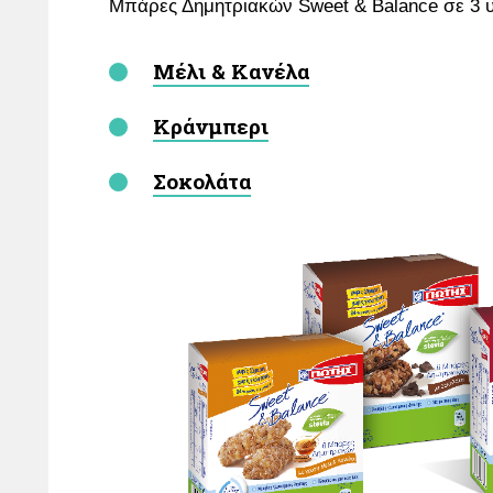
Μπάρες Δημητριακών Sweet & Balance σε 3 υ
Μέλι & Κανέλα
Κράνμπερι
Σοκολάτα