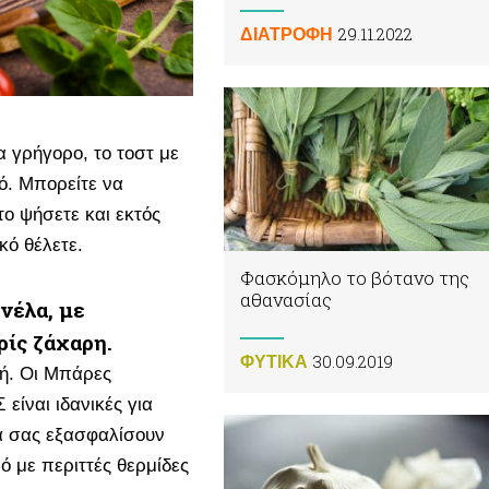
29.11.2022
ΔΙΑΤΡΟΦΗ
α γρήγορο, το τοστ με
νό. Μπορείτε να
το ψήσετε και εκτός
κό θέλετε.
Φασκόμηλο το βότανο της
αθανασίας
νέλα, με
ρίς ζάχαρη.
30.09.2019
ΦΥΤΙΚA
φή. Οι Μπάρες
είναι ιδανικές για
α σας εξασφαλίσουν
ό με περιττές θερμίδες