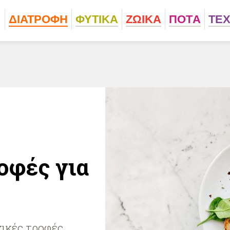
ΔΙΑΤΡΟΦΗ
ΦΥΤΙΚA
ΖΩΙΚA
ΠΟΤA
ΤΕ
οφές για
χικές τροφές,