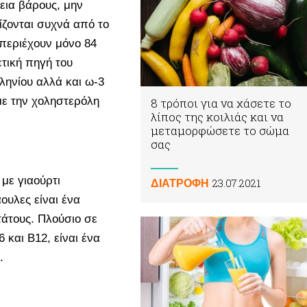
εια βάρους, μην
ζονται συχνά από το
περιέχουν μόνο 84
ετική πηγή του
ληνίου αλλά και ω-3
με την χοληστερόλη
8 τρόποι για να χάσετε το
λίπος της κοιλιάς και να
μεταμορφώσετε το σώμα
σας
με γιαούρτι
23.07.2021
ΔΙΑΤΡΟΦΗ
ουλες είναι ένα
τάτους. Πλούσιο σε
 και Β12, είναι ένα
.