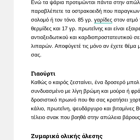
Ενώ τα ψάρια προτιμώνται πάντα στην απώλ
παραβλέπετε τα οστρακοειδή που παραγκωνί
σολομό ή τον τόνο. 85 γρ.
γαρίδες
στον ατμό 
θερμίδες και 17 γρ. πρωτεΐνης και είναι εξαιρ
αντιοξειδωτικού και καρδιοπροστατευτικού σε
λιπαρών. Αποφύγετέ τις μόνο αν έχετε θέμα 
σας.
Γιαούρτι
Καθώς ο καιρός ζεσταίνει, ένα δροσερό μπολ 
συνδυασμένο με λίγη βρώμη και μούρα ή φρά
δροσιστικό πρωινό που θα σας κρατήσει χορ
κάλιο, πρωτεΐνη, ψευδάργυρο και βιταμίνες Β6
τέλειο σνακ που βοηθά στην απώλεια βάρους
Ζυμαρικά ολικής άλεσης