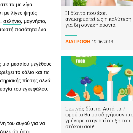
στε τα με λίγα
Η δίαιτα που έχει
 με λίγες ψητές
ανακηρυχτεί ως η καλύτερη
ό,
σελήνιο
, μαγνήσιο,
για 8η συνεχή χρονιά
 σωστή ποσότητα ένα
19.06.2018
ΔΙΑΤΡΟΦΗ
ς μια μεσαίου μεγέθους
ιέχει το κάλιο και τις
αρτηριακής πίεσης αλλά
ουργία του εγκεφάλου.
Ξεκινάς δίαιτα; Αυτά τα 7
φρούτα θα σε οδηγήσουν πι
γρήγορα στην επίτευξη του
νη του αυγού για να
στόχου σου!
ειξε ότι όσοι