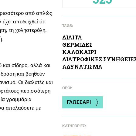
περισσότερο από απλώς
έχει αποδειχθεί ότι
TAGS:
ήτη, τη χοληστερόλη,
ΔΙΑΙΤΑ
ή.
ΘΕΡΜΙΔΕΣ
ΚΑΛΟΚΑΙΡΙ
ΔΙΑΤΡΟΦΙΚΕΣ ΣΥΝΗΘΕΙΕ
ύ και σίδηρο, αλλά και
ΑΔΥΝAΤΙΣΜΑ
ή δράση και βοηθούν
ισμό. Οι διαλυτές και
ΌΡΟΙ:
ορτάτους περισσότερη
ρία γραμμάρια
ΓΛΩΣΣΑΡΙ
 να απολαύσετε με
ΚΑΤΗΓΟΡΙΕΣ: