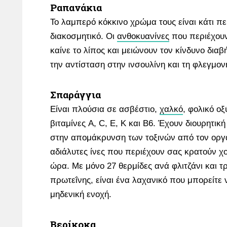
Ραπανάκια
Το λαμπερό κόκκινο χρώμα τους είναι κάτι 
διακοσμητικό. Οι
ανθοκυανίνες
που περιέχουν 
καίνε το λίπος και μειώνουν τον κίνδυνο διαβ
την αντίσταση στην ινσουλίνη και τη φλεγμον
Σπαράγγια
Είναι πλούσια σε ασβέστιο,
χαλκό
, φολικό οξ
βιταμίνες A, C, E, K και B6. Έχουν διουρητικ
στην απομάκρυνση των τοξινών από τον οργαν
αδιάλυτες ίνες που περιέχουν σας κρατούν χ
ώρα. Με μόνο 27 θερμίδες ανά φλιτζάνι και τ
πρωτεΐνης, είναι ένα λαχανικό που μπορείτε
μηδενική ενοχή.
Βερίκοκα