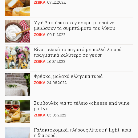
07.12.2022
ΖΩΙΚA
Υγιή βακτήρια στο γιαούρτι μπορεί να
μειώσουν τα συμπτώματα του λύκου
09.11.2022
ΖΩΙΚA
Είναι τελικά το παγωτό με πολλά λιπαρά
πραγματικά καλύτερο σε γεύση;
18.07.2022
ΖΩΙΚA
Φρέσκα, μαλακά ελληνικά τυριά
24.06.2022
ΖΩΙΚA
Συμβουλές για το τέλειο «cheese and wine
party»
05.05.2022
ΖΩΙΚA
Γαλακτοκομικά, πλήρους λίπους ή light, ποια
η διαφορά;