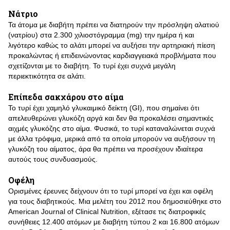
Νάτριο
Τα άτομα με διαβήτη πρέπει να διατηρούν την πρόσληψη αλατιού
(νατρίου) στα 2.300 χιλιοστόγραμμα (mg) την ημέρα ή και
λιγότερο καθώς το αλάτι μπορεί να αυξήσει την αρτηριακή πίεση
προκαλώντας ή επιδεινώνοντας καρδιαγγειακά προβλήματα που
σχετίζονται με το διαβήτη. Το τυρί έχει συχνά μεγάλη
περιεκτικότητα σε αλάτι.
Επίπεδα σακχάρου στο αίμα
Το τυρί έχει χαμηλό γλυκαιμικό δείκτη (GI), που σημαίνει ότι
απελευθερώνει γλυκόζη αργά και δεν θα προκαλέσει σημαντικές
αιχμές γλυκόζης στο αίμα. Φυσικά, το τυρί καταναλώνεται συχνά
με άλλα τρόφιμα, μερικά από τα οποία μπορούν να αυξήσουν τη
γλυκόζη του αίματος, άρα θα πρέπει να προσέχουν ιδιαίτερα
αυτούς τους συνδυασμούς.
Οφέλη
Ορισμένες έρευνες δείχνουν ότι το τυρί μπορεί να έχει και οφέλη
για τους διαβητικούς. Μια μελέτη του 2012 που δημοσιεύθηκε στο
American Journal of Clinical Nutrition, εξέτασε τις διατροφικές
συνήθειες 12.400 ατόμων με διαβήτη τύπου 2 και 16.800 ατόμων