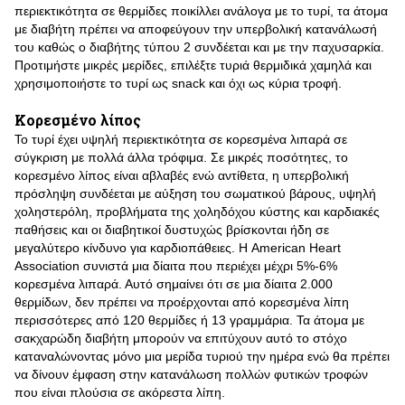
περιεκτικότητα σε θερμίδες ποικίλλει ανάλογα με το τυρί, τα άτομα
με διαβήτη πρέπει να αποφεύγουν την υπερβολική κατανάλωσή
του καθώς ο διαβήτης τύπου 2 συνδέεται και με την παχυσαρκία.
Προτιμήστε μικρές μερίδες, επιλέξτε τυριά θερμιδικά χαμηλά και
χρησιμοποιήστε το τυρί ως snack και όχι ως κύρια τροφή.
Κορεσμένο λίπος
Το τυρί έχει υψηλή περιεκτικότητα σε κορεσμένα λιπαρά σε
σύγκριση με πολλά άλλα τρόφιμα. Σε μικρές ποσότητες, το
κορεσμένο λίπος είναι αβλαβές ενώ αντίθετα, η υπερβολική
πρόσληψη συνδέεται με αύξηση του σωματικού βάρους, υψηλή
χοληστερόλη, προβλήματα της χοληδόχου κύστης και καρδιακές
παθήσεις και οι διαβητικοί δυστυχώς βρίσκονται ήδη σε
μεγαλύτερο κίνδυνο για καρδιοπάθειες. Η American Heart
Association συνιστά μια δίαιτα που περιέχει μέχρι 5%-6%
κορεσμένα λιπαρά. Αυτό σημαίνει ότι σε μια δίαιτα 2.000
θερμίδων, δεν πρέπει να προέρχονται από κορεσμένα λίπη
περισσότερες από 120 θερμίδες ή 13 γραμμάρια. Τα άτομα με
σακχαρώδη διαβήτη μπορούν να επιτύχουν αυτό το στόχο
καταναλώνοντας μόνο μια μερίδα τυριού την ημέρα ενώ θα πρέπει
να δίνουν έμφαση στην κατανάλωση πολλών φυτικών τροφών
που είναι πλούσια σε ακόρεστα λίπη.