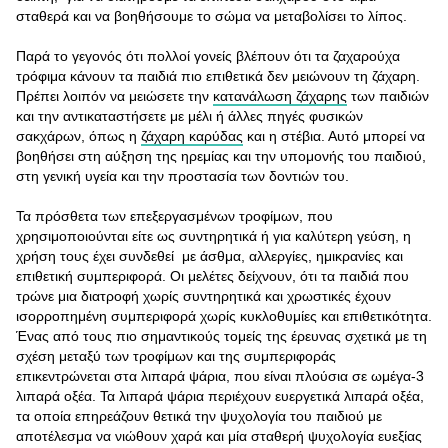
σταθερά και να βοηθήσουμε το σώμα να μεταβολίσει το λίπος.
Παρά το γεγονός ότι πολλοί γονείς βλέπουν ότι τα ζαχαρούχα
τρόφιμα κάνουν τα παιδιά πιο επιθετικά δεν μειώνουν τη ζάχαρη.
Πρέπει λοιπόν να μειώσετε την
κατανάλωση ζάχαρης
των παιδιών
και την αντικαταστήσετε με μέλι ή άλλες πηγές φυσικών
σακχάρων, όπως η
ζάχαρη καρύδας
και η στέβια. Αυτό μπορεί να
βοηθήσει στη αύξηση της ηρεμίας και την υπομονής του παιδιού,
στη γενική υγεία και την προστασία των δοντιών του.
Τα πρόσθετα των επεξεργασμένων τροφίμων, που
χρησιμοποιούνται είτε ως συντηρητικά ή για καλύτερη γεύση, η
χρήση τους έχει συνδεθεί με άσθμα, αλλεργίες, ημικρανίες και
επιθετική συμπεριφορά. Οι μελέτες δείχνουν, ότι τα παιδιά που
τρώνε μια διατροφή χωρίς συντηρητικά και χρωστικές έχουν
ισορροπημένη συμπεριφορά χωρίς κυκλοθυμίες και επιθετικότητα.
Ένας από τους πιο σημαντικούς τομείς της έρευνας σχετικά με τη
σχέση μεταξύ των τροφίμων και της συμπεριφοράς
επικεντρώνεται στα λιπαρά ψάρια, που είναι πλούσια σε ωμέγα-3
λιπαρά οξέα. Τα λιπαρά ψάρια περιέχουν ευεργετικά λιπαρά οξέα,
τα οποία επηρεάζουν θετικά την ψυχολογία του παιδιού με
αποτέλεσμα να νιώθουν χαρά και μία σταθερή ψυχολογία ευεξίας