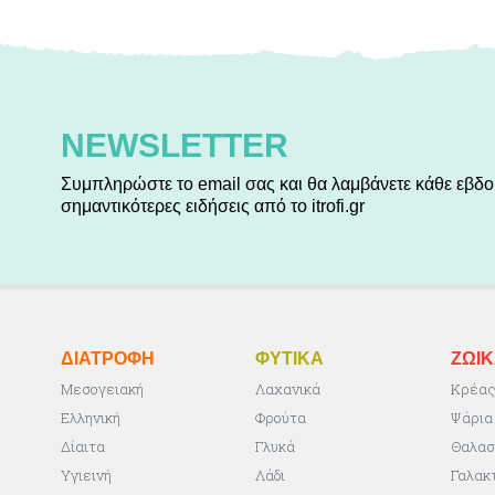
NEWSLETTER
Συμπληρώστε το email σας και θα λαμβάνετε κάθε εβδο
σημαντικότερες ειδήσεις από το itrofi.gr
ΔΙΑΤΡΟΦΗ
ΦΥΤΙΚA
ΖΩΙ
Μεσογειακή
Λαχανικά
Κρέα
Ελληνική
Φρούτα
Ψάρια
Δίαιτα
Γλυκά
Θαλασ
Υγιεινή
Λάδι
Γαλακ