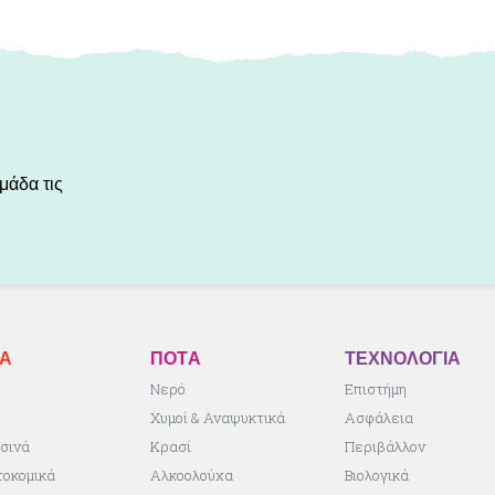
μάδα τις
ΚA
ΠΟΤA
ΤΕΧΝΟΛΟΓΙΑ
ς
Νερό
Επιστήμη
Χυμοί & Αναψυκτικά
Ασφάλεια
σινά
Κρασί
Περιβάλλον
τοκομικά
Αλκοολούχα
Βιολογικά