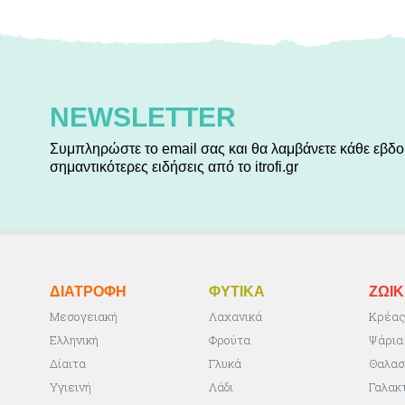
NEWSLETTER
Συμπληρώστε το email σας και θα λαμβάνετε κάθε εβδο
σημαντικότερες ειδήσεις από το itrofi.gr
ΔΙΑΤΡΟΦΗ
ΦΥΤΙΚA
ΖΩΙ
Μεσογειακή
Λαχανικά
Κρέα
Ελληνική
Φρούτα
Ψάρια
Δίαιτα
Γλυκά
Θαλασ
Υγιεινή
Λάδι
Γαλακ