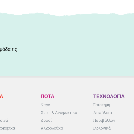
μάδα τις
ΚA
ΠΟΤA
ΤΕΧΝΟΛΟΓΙΑ
ς
Νερό
Επιστήμη
Χυμοί & Αναψυκτικά
Ασφάλεια
σινά
Κρασί
Περιβάλλον
τοκομικά
Αλκοολούχα
Βιολογικά