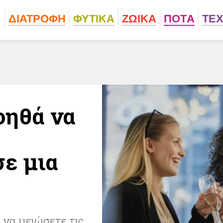
ΔΙΑΤΡΟΦΗ
ΦΥΤΙΚA
ΖΩΙΚA
ΠΟΤA
ΤΕ
οηθά να
σε μια
 να μειώσετε τις