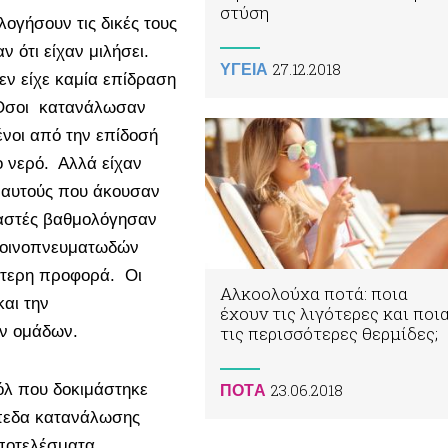
στύση
ογήσουν τις δικές τους
 ότι είχαν μιλήσει.
27.12.2018
ΥΓΕΙΑ
εν είχε καμία επίδραση
 Όσοι κατανάλωσαν
ένοι από την επίδοσή
ο νερό. Αλλά είχαν
 αυτούς που άκουσαν
εταστές βαθμολόγησαν
 οινοπνευματωδών
λύτερη προφορά. Οι
Αλκοολούχα ποτά: ποια
και την
έχουν τις λιγότερες και ποι
ων ομάδων.
τις περισσότερες θερμίδες;
όλ που δοκιμάστηκε
23.06.2018
ΠΟΤA
ίπεδα κατανάλωσης
αποτελέσματα.