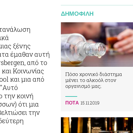
ΔΗΜΟΦΙΛΗ
ικά
ιας ξένης
ατα έμαθαν αυτή
sbergen, από το
 και Κοινωνίας
Πόσο χρονικό διάστημα
ol και μια από
μένει το αλκοόλ στον
οργανισμό μας;
 "Αυτό
ο την κοινή
15.11.2019
σων) ότι μια
ΠΟΤA
βελτιώσει την
 δεύτερη