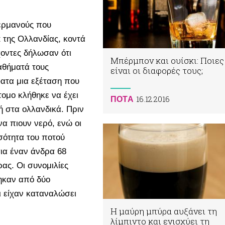
Γερμανούς που
 της Ολλανδίας, κοντά
χοντες δήλωσαν ότι
Μπέρμπον και ουίσκι: Ποιες
αθήματά τους
είναι οι διαφορές τους;
ατα μια εξέταση που
τομο κλήθηκε να έχει
16.12.2016
ΠΟΤA
ή στα ολλανδικά. Πριν
να πιουν νερό, ενώ οι
σότητα του ποτού
για έναν άνδρα 68
ας. Οι συνομιλίες
ηκαν από δύο
 είχαν καταναλώσει
Η μαύρη μπύρα αυξάνει τη
λίμπιντο και ενισχύει τη