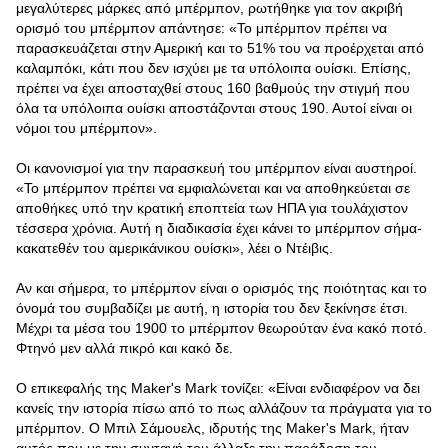
μεγαλύτερες μάρκες από μπέρμπον, ρωτήθηκε για τον ακριβή
ορισμό του μπέρμπον απάντησε: «Το μπέρμπον πρέπει να
παρασκευάζεται στην Αμερική και το 51% του να προέρχεται από
καλαμπόκι, κάτι που δεν ισχύει με τα υπόλοιπα ουίσκι. Επίσης,
πρέπει να έχει αποσταχθεί στους 160 βαθμούς την στιγμή που
όλα τα υπόλοιπα ουίσκι αποστάζονται στους 190. Αυτοί είναι οι
νόμοι του μπέρμπον».
Οι κανονισμοί για την παρασκευή του μπέρμπον είναι αυστηροί.
«Το μπέρμπον πρέπει να εμφιαλώνεται και να αποθηκεύεται σε
αποθήκες υπό την κρατική εποπτεία των ΗΠΑ για τουλάχιστον
τέσσερα χρόνια. Αυτή η διαδικασία έχει κάνει το μπέρμπον σήμα-
κακατεθέν του αμερικάνικου ουίσκι», λέει ο Ντέιβις.
Αν και σήμερα, το μπέρμπον είναι ο ορισμός της ποιότητας και το
όνομά του συμβαδίζει με αυτή, η ιστορία του δεν ξεκίνησε έτσι.
Μέχρι τα μέσα του 1900 το μπέρμπον θεωρούταν ένα κακό ποτό.
Φτηνό μεν αλλά πικρό και κακό δε.
Ο επικεφαλής της Maker's Mark τονίζει: «Είναι ενδιαφέρον να δει
κανείς την ιστορία πίσω από το πως αλλάζουν τα πράγματα για το
μπέρμπον. Ο Μπιλ Σάμουελς, ιδρυτής της Maker's Mark, ήταν