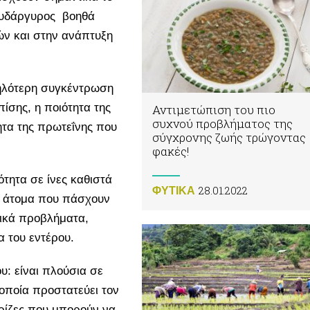
ευδάργυρος βοηθά
ν και στην ανάπτυξη
ψηλότερη συγκέντρωση
ίσης, η ποιότητα της
Αντιμετώπιση του πιο
συχνού προβλήματος της
ητα της πρωτεΐνης που
σύγχρονης ζωής τρώγοντας
.
φακές!
τητα σε ίνες καθιστά
28.01.2022
ΦΥΤΙΚA
α άτομα που πάσχουν
τικά προβλήματα,
α του εντέρου.
υ: είναι πλούσια σε
η οποία προστατεύει τον
ρίζες που μπορούν να