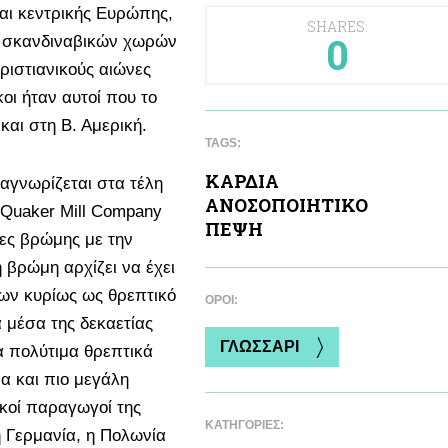
και κεντρικής Ευρώπης,
SHARES:
0
των σκανδιναβικών χωρών
ριστιανικούς αιώνες
οι ήταν αυτοί που το
 και στη Β. Αμερική.
TAGS:
ΚΑΡΔΙA
ναγνωρίζεται στα τέλη
ΑΝΟΣΟΠΟΙΗΤΙΚΟ
 Quaker Mill Company
ΠΕΨΗ
δες βρώμης με την
 βρώμη αρχίζει να έχει
ων κυρίως ως θρεπτικό
ΌΡΟΙ:
 μέσα της δεκαετίας
ΓΛΩΣΣΑΡΙ
α πολύτιμα θρεπτικά
α και πιο μεγάλη
κοί παραγωγοί της
ΚΑΤΗΓΟΡΙΕΣ:
 Γερμανία, η Πολωνία