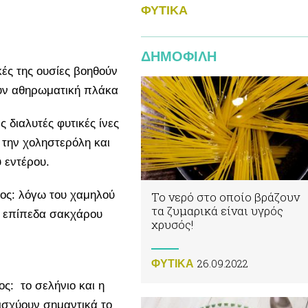
ΦΥΤΙΚA
ΔΗΜΟΦΙΛΗ
κές της ουσίες βοηθούν
υν αθηρωματική πλάκα
 διαλυτές φυτικές ίνες
 την χοληστερόλη και
 εντέρου.
ος: λόγω του χαμηλού
Το νερό στο οποίο βράζουν
τα ζυμαρικά είναι υγρός
λά επίπεδα σακχάρου
χρυσός!
ίμα.
26.09.2022
ΦΥΤΙΚA
ς: το σελήνιο και η
ισχύουν σημαντικά το