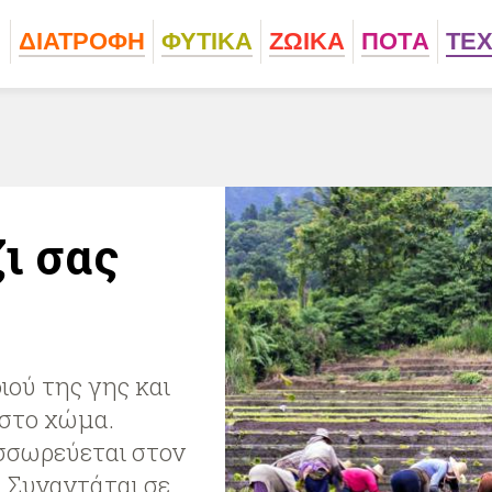
ΔΙΑΤΡΟΦΗ
ΦΥΤΙΚA
ΖΩΙΚA
ΠΟΤA
ΤΕ
ι σας
οιού της γης και
 στο χώμα.
υσσωρεύεται στον
 Συναντάται σε