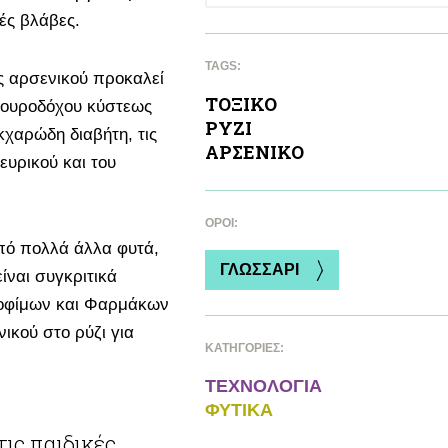
ές βλάβες.
TAGS:
ς αρσενικού προκαλεί
ΤΟΞΙΚΟ
ς ουροδόχου κύστεως
ΡΥΖΙ
κχαρώδη διαβήτη, τις
ΑΡΣΕΝΙΚΟ
ευρικού και του
ΌΡΟΙ:
πό πολλά άλλα φυτά,
ΓΛΩΣΣΑΡΙ
ίναι συγκριτικά
ροφίμων και Φαρμάκων
ικού στο ρύζι για
ΚΑΤΗΓΟΡΙΕΣ:
ΤΕΧΝΟΛΟΓΙΑ
ΦΥΤΙΚA