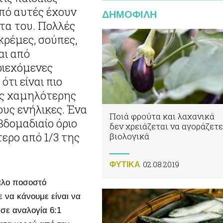
από αυτές έχουν
ΔΗΜΟΦΙΛΗ
ντα του. Πολλές
κρέμες, σούπες,
αι από
ριεχόμενες
τι είναι πιο
ης χαμηλότερης
υς ενήλικες. Ένα
Ποιά φρούτα και λαχανικά
βδομαδιαίο όριο
δεν χρειάζεται να αγοράζετε
ερο από 1/3 της
βιολογικά
02.08.2019
ΦΥΤΙΚA
άλο ποσοστό
 να κάνουμε είναι να
 σε αναλογία 6:1