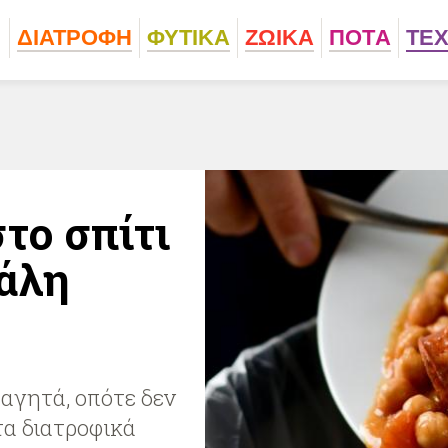
ΔΙΑΤΡΟΦΗ
ΦΥΤΙΚA
ΖΩΙΚA
ΠΟΤA
ΤΕ
το σπίτι
τάλη
φαγητά, οπότε δεν
τα διατροφικά