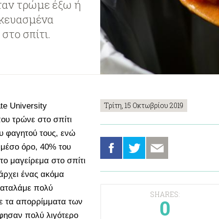
ταν τρώμε έξω ή
σκευασμένα
στο σπίτι.
Τρίτη, 15 Οκτωβρίου 2019
te University
που τρώνε στο σπίτι
υ φαγητού τους, ενώ
 μέσο όρο, 40% του
το μαγείρεμα στο σπίτι
πάρχει ένας ακόμα
παταλάμε πολύ
SHARES:
0
ε τα απορρίμματα των
άφησαν πολύ λιγότερο