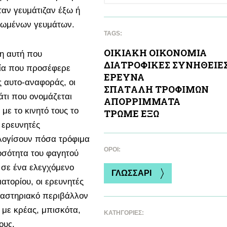
ταν γευμάτιζαν έξω ή
οιωμένων γευμάτων.
TAGS:
ΟΙΚΙΑΚΗ ΟΙΚΟΝΟΜΙΑ
η αυτή που
ΔΙΑΤΡΟΦΙΚΕΣ ΣΥΝΗΘΕΙΕ
ξία που προσέφερε
ΕΡΕΥΝΑ
ς αυτο-αναφοράς, οι
ΣΠΑΤAΛΗ ΤΡΟΦΙΜΩΝ
άτι που ονομάζεται
ΑΠΟΡΡΙΜΜΑΤΑ
ε το κινητό τους το
ΤΡΩΜΕ ΕΞΩ
ι ερευνητές
ολογίσουν πόσα τρόφιμα
ΌΡΟΙ:
οσότητα του φαγητού
 σε ένα ελεγχόμενο
ΓΛΩΣΣΑΡΙ
ατορίου, οι ερευνητές
γαστηριακό περιβάλλον
 με κρέας, μπισκότα,
ΚΑΤΗΓΟΡΙΕΣ:
ους.