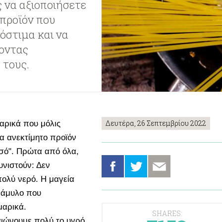
 να αξιοποιήσετε
προϊόν που
νόστιμα και να
νοντας
 τους.
Δευτέρα, 26 Σεπτεμβρίου 2022
μαρικά που μόλις
α ανεκτίμητο προϊόν
σό". Πρώτα από όλα,
υνιστούν: Δεν
πολύ νερό. Η μαγεία
 άμυλο που
μαρικά.
SHARES:
αιώνουμε πολύ το υγρό,