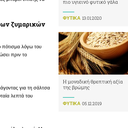
πιο υγιεινό φυτικό γάλα
13.01.2020
ΦΥΤΙΚA
 των ζυμαρικών
το πότισμα λόγω του
ώσει πριν το
Η μοναδική θρεπτική αξία
της βρώμης
ράγοντας για τη σάλτσα
υταία λεπτά του
05.12.2019
ΦΥΤΙΚA