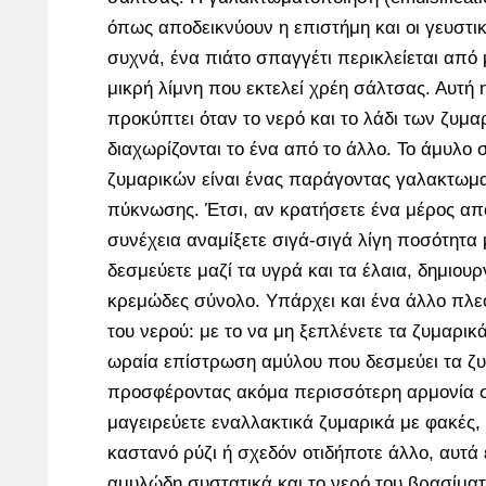
όπως αποδεικνύουν η επιστήμη και οι γευστι
συχνά, ένα πιάτο σπαγγέτι περικλείεται από 
μικρή λίμνη που εκτελεί χρέη σάλτσας. Αυτή
προκύπτει όταν το νερό και το λάδι των ζυμα
διαχωρίζονται το ένα από το άλλο. Το άμυλο 
ζυμαρικών είναι ένας παράγοντας γαλακτωμα
πύκνωσης. Έτσι, αν κρατήσετε ένα μέρος από
συνέχεια αναμίξετε σιγά-σιγά λίγη ποσότητα 
δεσμεύετε μαζί τα υγρά και τα έλαια, δημιου
κρεμώδες σύνολο. Υπάρχει και ένα άλλο πλε
του νερού: με το να μη ξεπλένετε τα ζυμαρικά
ωραία επίστρωση αμύλου που δεσμεύει τα ζυ
προσφέροντας ακόμα περισσότερη αρμονία σ
μαγειρεύετε εναλλακτικά ζυμαρικά με φακές,
καστανό ρύζι ή σχεδόν οτιδήποτε άλλο, αυτά 
αμυλώδη συστατικά και το νερό του βρασίματ