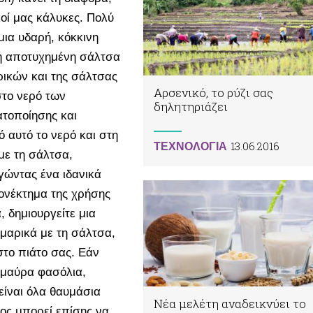
κοί μας κάλυκες. Πολύ
μια υδαρή, κόκκινη
 η αποτυχημένη σάλτσα
ρικών και της σάλτσας
Αρσενικό, το ρύζι σας
στο νερό των
δηλητηριάζει
τοποίησης και
 αυτό το νερό και στη
13.06.2016
ΤΕΧΝΟΛΟΓΙΑ
με τη σάλτσα,
ργώντας ένα ιδανικά
ονέκτημα της χρήσης
, δημιουργείτε μια
μαρικά με τη σάλτσα,
το πιάτο σας. Εάν
 μαύρα φασόλια,
είναι όλα θαυμάσια
Νέα μελέτη αναδεικνύει το
ος μπορεί επίσης να