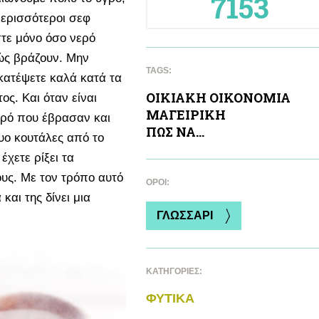
7153
περισσότεροι σεφ
τε μόνο όσο νερό
θώς βράζουν. Μην
TAGS:
κατέψετε καλά κατά τα
ΟΙΚΙΑΚΗ ΟΙΚΟΝΟΜΙΑ
ς. Και όταν είναι
ΜΑΓΕΙΡΙΚΗ
νερό που έβρασαν και
ΠΩΣ ΝΑ...
υο κουτάλες από το
έχετε ρίξει τα
ους. Με τον τρόπο αυτό
ΌΡΟΙ:
και της δίνει μια
ΓΛΩΣΣΑΡΙ
ΚΑΤΗΓΟΡΙΕΣ:
ΦΥΤΙΚA