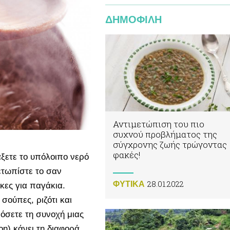
ΔΗΜΟΦΙΛΗ
Αντιμετώπιση του πιο
συχνού προβλήματος της
σύγχρονης ζωής τρώγοντας
φακές!
άξετε το υπόλοιπο νερό
ετωπίστε το σαν
28.01.2022
ΦΥΤΙΚA
κες για παγάκια.
ούπες, ριζότι και
όσετε τη συνοχή μιας
n) κάνει τη διαφορά,