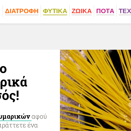
ΔΙΑΤΡΟΦΗ
ΦΥΤΙΚA
ΖΩΙΚA
ΠΟΤA
ΤΕ
ίο
αρικά
ός!
υμαρικών
αφού
πράττετε ένα