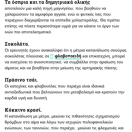
Τα όσπρια και τα δημητριακά ολικής
αποτελούν μια καλή πηγή μαγνησίου, που βοηθούν να
χαλαρώσουν τα αιμοφόρα αγγεία, ενώ οι φυτικές ίνες που
περιέχουν διαχειρίζονται τα επίπεδα χοληστερόλης. Θα πρέπει
επίσης να πίνετε περισσότερα υγρά για να κάνετε το έργο των
ινών πιο αποτελεσματικό.
Σοκολάτα.
Οι ερευνητές έχουν ανακαλύψει ότι η μέτρια κατανάλωση σκούρας
φλαβονοειδή
σοκολάτας πλούσιας σε
και επικατεχίνη, μπορεί
να ενισχύσει το ανοσοποιητικό, να συμβάλλει στην αραίωση του
αίματος και να βοηθήσει στην μείωση της αρτηριακής πίεσης.
Πράσινο τσάι.
Οι κατεχίνες και φλαβονόλες που περιέχει είναι ιδανικά
αντιοξειδωτικά που βελτιώνουν τον μεταβολισμό και κρατούν την
καρδιά υγιή και δυνατή.
Κόκκινο κρασί.
Η κατανάλωση με μέτρο, μειώνει τις πιθανότητες σχηματισμού
θρόμβων στο αίμα και λόγω των ισχυρών πολυφαινολικών
ενώσεων, των ταννινών, που περιέχει, μειώνει τις φλεγμονές και