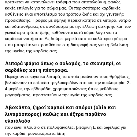
αρέσκεται να καταναλώνει τρόφιμα που αποτελούν εμφανώς
κακές επιλογές για το σώμα μας. Οι περισσότερες καρδιακές
ασθένειες είναι αποτέλεσμα του τρόπου ζωής και όχι γενετικής
προδιάθεσης. Τροφές με υψηλή περιεκτικότητα σε λιπαρά, νάτριο
και υδατάνθρακες σε συνδυασμό με την έλλειψη άσκησης και τον
γενικότερο τρόπο ζωής, ευθύνονται κατά κύριο λόγο για τα
καρδιακά νοσήματα. Ας δούμε μερικά από τα καλύτερα τρόφιμα
που μπορείτε να προσθέσετε στη διατροφή σας για τη βελτίωση
της υγείας της καρδιάς σας.
Λιπαρά ψάρια όπως ο σολομός, το σκουμπρί, οι
σαρδέλες και η πέστροφα.
Περιέχουν ευεργετικά λιπαρά, τα οποία μειώνουν τους θρόμβους,
βελτιώνουν τα επίπεδα τριγλυκεριδίων στο και την κυκλοφορία. 2-
4 μερίδες την εβδομάδα, χρησιμοποιώντας ήπιες μεθόδους
μαγειρέματος, προστατεύουν την υγεία της καρδιάς σας.
Αβοκάντο, ξηροί καρποί και σπόροι (chia και
λιναρόσπορος) καθώς και έξτρα παρθένο
ελαιόλαδο
που είναι πλούσιο σε πολυφαινόλες, βιταμίνη Ε και ωφέλιμα για
την καρδιά μονοακόρεστα λίπη.