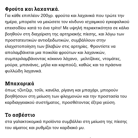
Φρούτα και λαχανικά.
Για κάθε επιπλέον 200γρ. φρούτα και λαχανικά που τρώτε την
ημέρα, μπορείτε να μειώσετε τον κίνδυνο ισχαιμικού εγκεφαλικού
επεισοδίου κατά το ένα τρίτο! Με υψηλή περιεκτικότητα σε κάλιο
βοηθούν στη διαχείριση της αρτηριακής πίεσης, και λόγω των
προστατευτικών αντιοξειδωτικών, συμβάλλουν στην
ελαχιστοποίηση των βλαβών στις αρτηρίες. Φροντίστε να
απολαμβάνεται μια ποικιλία φρούτων και λαχανικών,
συμπεριλαμβάνοντας κόκκινο λάχανο, μελιτζάνες, ντομάτες,
μούρα, μπανάνες, μήλα και καρπούζι, καθώς και τα πράσινα
φυλλώδη λαχανικά.
Μπαχαρικά
όπως τζίντζερ, τσίλι, κανέλα, ρίγανη και μπαχάρι, μπορούν
βοηθήσουν στη μείωση των φλεγμονών και την προστασία του
καρδιαγγειακού συστήματος, προσθέτοντας έξτρα γεύση.
Το ασβέστιο
στα γαλακτοκομικά προϊόντα συμβάλλει στη μείωση της πίεσης
του αίματος και ρυθμίζει τον καρδιακό μυ.