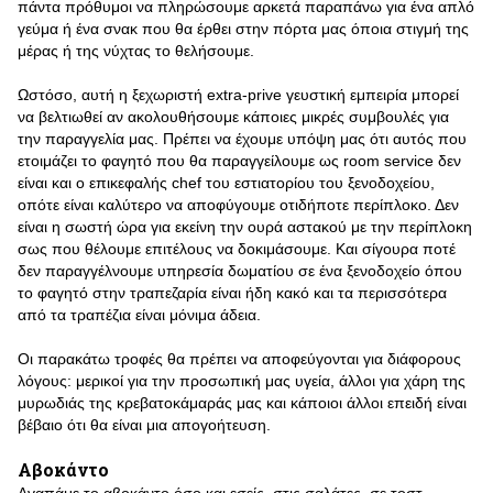
πάντα πρόθυμοι να πληρώσουμε αρκετά παραπάνω για ένα απλό
γεύμα ή ένα σνακ που θα έρθει στην πόρτα μας όποια στιγμή της
μέρας ή της νύχτας το θελήσουμε.
Ωστόσο, αυτή η ξεχωριστή extra-prive γευστική εμπειρία μπορεί
να βελτιωθεί αν ακολουθήσουμε κάποιες μικρές συμβουλές για
την παραγγελία μας. Πρέπει να έχουμε υπόψη μας ότι αυτός που
ετοιμάζει το φαγητό που θα παραγγείλουμε ως room service δεν
είναι και ο επικεφαλής chef του εστιατορίου του ξενοδοχείου,
οπότε είναι καλύτερο να αποφύγουμε οτιδήποτε περίπλοκο. Δεν
είναι η σωστή ώρα για εκείνη την ουρά αστακού με την περίπλοκη
σως που θέλουμε επιτέλους να δοκιμάσουμε. Και σίγουρα ποτέ
δεν παραγγέλνουμε υπηρεσία δωματίου σε ένα ξενοδοχείο όπου
το φαγητό στην τραπεζαρία είναι ήδη κακό και τα περισσότερα
από τα τραπέζια είναι μόνιμα άδεια.
Οι παρακάτω τροφές θα πρέπει να αποφεύγονται για διάφορους
λόγους: μερικοί για την προσωπική μας υγεία, άλλοι για χάρη της
μυρωδιάς της κρεβατοκάμαράς μας και κάποιοι άλλοι επειδή είναι
βέβαιο ότι θα είναι μια απογοήτευση.
Αβοκάντο