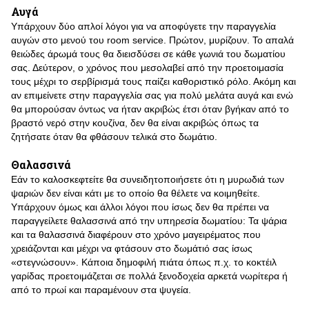
Αυγά
Υπάρχουν δύο απλοί λόγοι για να αποφύγετε την παραγγελία
αυγών στο μενού του room service. Πρώτον, μυρίζουν. Το απαλά
θειώδες άρωμά τους θα διεισδύσει σε κάθε γωνιά του δωματίου
σας. Δεύτερον, ο χρόνος που μεσολαβεί από την προετοιμασία
τους μέχρι το σερβίρισμά τους παίζει καθοριστικό ρόλο. Ακόμη και
αν επιμείνετε στην παραγγελία σας για πολύ μελάτα αυγά και ενώ
θα μπορούσαν όντως να ήταν ακριβώς έτσι όταν βγήκαν από το
βραστό νερό στην κουζίνα, δεν θα είναι ακριβώς όπως τα
ζητήσατε όταν θα φθάσουν τελικά στο δωμάτιο.
Θαλασσινά
Εάν το καλοσκεφτείτε θα συνειδητοποιήσετε ότι η μυρωδιά των
ψαριών δεν είναι κάτι με το οποίο θα θέλετε να κοιμηθείτε.
Υπάρχουν όμως και άλλοι λόγοι που ίσως δεν θα πρέπει να
παραγγείλετε θαλασσινά από την υπηρεσία δωματίου: Τα ψάρια
και τα θαλασσινά διαφέρουν στο χρόνο μαγειρέματος που
χρειάζονται και μέχρι να φτάσουν στο δωμάτιό σας ίσως
«στεγνώσουν». Κάποια δημοφιλή πιάτα όπως π.χ. το κοκτέιλ
γαρίδας προετοιμάζεται σε πολλά ξενοδοχεία αρκετά νωρίτερα ή
από το πρωί και παραμένουν στα ψυγεία.