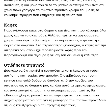
Αγαπάμε το αβοκάντο όσο και εσείς, στις σαλάτες, σε τοστ,
σάντουιτς, ή και μόνο του αλλά το βασικό ελάττωμά του είναι ότι
χάνει πολύ γρήγορα το ζωντανό πράσινο χρώμα του μόλις το
κόψουμε, πράγμα που επηρεάζει και τη γεύση του.
Καφές
Παραγγέλνουμε καφέ στο δωμάτιο και είναι κάτι που κάνουμε όλοι
χωρίς καν να το σκεφτούμε. Αλλά θα πρέπει να αρχίσουμε να
χρησιμοποιούμε το βραστήρα που παρέχεται τις περισσότερες
φορές στο δωμάτιο. Στα περισσότερα ξενοδοχεία, ο καφές για την
υπηρεσία δωματίου έχει προετοιμαστεί ώρες πριν τον
παραγγείλουμε και σίγουρα η γεύση του δεν είναι η καλύτερη.
Οτιδήποτε τηγανητό
Δύσκολο να διατηρηθεί η τραγανότητα και η ξεχωριστή γεύση
αυτής της κατηγορίας των τροφών. Ο σερβιτόρος του room
service έχει πολύ δρόμο να διανύσει από την κουζίνα του
υπογείου ως το δωμάτιό μας και όλα αυτά τα φρεσκοτηγανισμένα
τραγανά φαγητά όπως π.χ. οι αγαπημένες μας πατάτες θα
φθάσουν χλιαρά, μαλακά και παπαριασμένα. Τα καπάκια που
συχνά χρησιμοποιούνται για τη μεταφορά των πιάτων προκαλούν
ατμούς και εξαφανίζουν την τραγανή υφή τους.