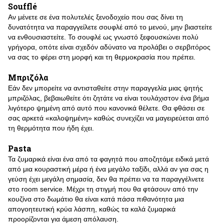
Soufflé
Αν μένετε σε ένα πολυτελές ξενοδοχείο που σας δίνει τη
δυνατότητα να παραγγείλετε σουφλέ από το μενού, μην βιαστείτε
να ενθουσιαστείτε. Το σουφλέ ως γνωστό ξεφουσκώνει πολύ
γρήγορα, οπότε είναι σχεδόν αδύνατο να προλάβει ο σερβιτόρος
να σας το φέρει στη μορφή και τη θερμοκρασία που πρέπει.
Μπριζόλα
Εάν δεν μπορείτε να αντισταθείτε στην παραγγελία μιας ψητής
μπριζόλας, βεβαιωθείτε ότι ζητάτε να είναι τουλάχιστον ένα βήμα
λιγότερο ψημένη από αυτό που κανονικά θέλετε. Θα φθάσει σε
σας αρκετά «καλοψημένη» καθώς συνεχίζει να μαγειρεύεται από
τη θερμότητα που ήδη έχει.
Pasta
Τα ζυμαρικά είναι ένα από τα φαγητά που αποζητάμε ειδικά μετά
από μια κουραστική μέρα ή ένα μεγάλο ταξίδι, αλλά αν για σας η
γεύση έχει μεγάλη σημασία, δεν θα πρέπει να τα παραγγέλνετε
στο room service. Μέχρι τη στιγμή που θα φτάσουν από την
κουζίνα στο δωμάτιο θα είναι κατά πάσα πιθανότητα μια
απογοητευτική κρύα λάσπη, καθώς τα καλά ζυμαρικά
προορίζονται για άμεση απόλαυση.