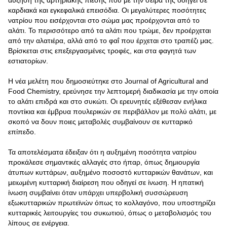
αύξηση της αρτηριακής πίεσης που με την σειρά της οδηγεί σε
καρδιακά και εγκεφαλικά επεισόδια. Οι μεγαλύτερες ποσότητες
νατρίου που εισέρχονται στο σώμα μας προέρχονται από το
αλάτι. Το περισσότερο από τα αλάτι που τρώμε, δεν προέρχεται
από την αλατιέρα, αλλά από το φαΐ που έρχεται στο τραπέζι μας.
Βρίσκεται στις επεξεργασμένες τροφές, και στα φαγητά των
εστιατορίων.
Η νέα μελέτη που δημοσιεύτηκε στο Journal of Agricultural and
Food Chemistry, ερεύνησε την λεπτομερή διαδικασία με την οποία
το αλάτι επιδρά και στο συκώτι. Οι ερευνητές εξέθεσαν ενήλικα
ποντίκια και έμβρυα πουλερικών σε περιβάλλον με πολύ αλάτι, με
σκοπό να δουν ποιες μεταβολές συμβαίνουν σε κυτταρικό
επίπεδο.
Τα αποτελέσματα έδειξαν ότι η αυξημένη ποσότητα νατρίου
προκάλεσε σημαντικές αλλαγές στο ήπαρ, όπως δημιουργία
άτυπων κυττάρων, αυξημένο ποσοστό κυτταρικών θανάτων, και
μειωμένη κυτταρική διαίρεση που οδηγεί σε ίνωση. Η ηπατική
ίνωση συμβαίνει όταν υπάρχει υπερβολική συσσώρευση
εξωκυτταρικών πρωτεϊνών όπως το κολλαγόνο, που υποστηρίζει
κυτταρικές λειτουργίες του συκωτιού, όπως ο μεταβολισμός του
λίπους σε ενέργεια.