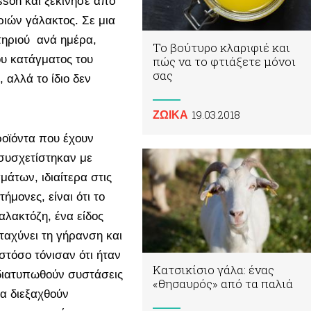
son και ξεκίνησε από
ιών γάλακτος. Σε μια
ηριού ανά ημέρα,
Το βούτυρο κλαριφιέ και
υ κατάγματος του
πώς να το φτιάξετε μόνοι
σας
 αλλά το ίδιο δεν
19.03.2018
ΖΩΙΚA
ροϊόντα που έχουν
 συσχετίστηκαν με
άτων, ιδιαίτερα στις
ήμονες, είναι ότι το
αλακτόζη, ένα είδος
ιταχύνει τη γήρανση και
στόσο τόνισαν ότι ήταν
Κατσικίσιο γάλα: ένας
διατυπωθούν συστάσεις
«θησαυρός» από τα παλιά
α διεξαχθούν