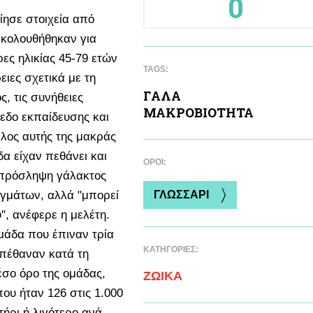
0
ησε στοιχεία από
ακολουθήθηκαν για
ες ηλικίας 45-79 ετών
TAGS:
ειες σχετικά με τη
ΓAΛΑ
ς, τις συνήθειες
ΜΑΚΡΟΒΙΟΤΗΤΑ
εδο εκπαίδευσης και
έλος αυτής της μακράς
α είχαν πεθάνει και
ΌΡΟΙ:
 πρόσληψη γάλακτος
αγμάτων, αλλά "μπορεί
ΓΛΩΣΣΑΡΙ
", ανέφερε η μελέτη.
μάδα που έπιναν τρία
ΚΑΤΗΓΟΡΙΕΣ:
πέθαναν κατά τη
μέσο όρο της ομάδας,
ΖΩΙΚA
ου ήταν 126 στις 1.000
ήρι ή λιγότερο ανά