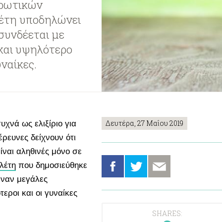
ορωτικών
λέτη υποδηλώνει
συνδέεται με
και υψηλότερο
ναίκες.
Δευτέρα, 27 Μαΐου 2019
υχνά ως ελιξίριο για
έρευνες δείχνουν ότι
ίναι αληθινές μόνο σε
λέτη
που δημοσιεύθηκε
ιναν μεγάλες
εροι και οι γυναίκες
SHARES: