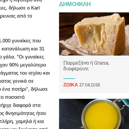
ΔΗΜΟΦΙΛΗ
κες, δήλωσε ο Karl
έρευνας από το
1.000 γυναίκες που
α κατανάλωση και 31
ο γάλα. "Οι γυναίκες
Παρμεζάνα ή Grana,
ίχαν 90% μεγαλύτερο
διαφέρουν;
άγματος του ισχίου και
ατος γενικά σε
27.04.2018
ΖΩΙΚA
ό ένα ποτήρι", δήλωσε
στο ποσοστό
υπήρχε διαφορά στα
ς θνησιμότητας ήταν
πλήρη, χαμηλά ή και