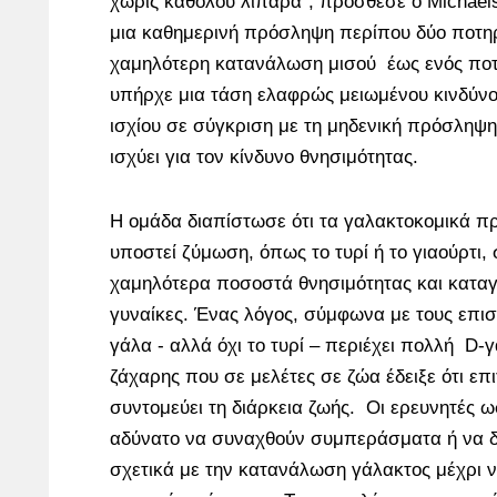
χωρίς καθόλου λιπαρά", πρόσθεσε ο Michaels
μια καθημερινή πρόσληψη περίπου δύο ποτηρ
χαμηλότερη κατανάλωση μισού έως ενός ποτ
υπήρχε μια τάση ελαφρώς μειωμένου κινδύνο
ισχίου σε σύγκριση με τη μηδενική πρόσληψη,
ισχύει για τον κίνδυνο θνησιμότητας.
Η ομάδα διαπίστωσε ότι τα γαλακτοκομικά π
υποστεί ζύμωση, όπως το τυρί ή το γιαούρτι,
χαμηλότερα ποσοστά θνησιμότητας και καταγμ
γυναίκες. Ένας λόγος, σύμφωνα με τους επιστ
γάλα - αλλά όχι το τυρί – περιέχει πολλή D-γ
ζάχαρης που σε μελέτες σε ζώα έδειξε ότι επ
συντομεύει τη διάρκεια ζωής. Οι ερευνητές ω
αδύνατο να συναχθούν συμπεράσματα ή να 
σχετικά με την κατανάλωση γάλακτος μέχρι ν